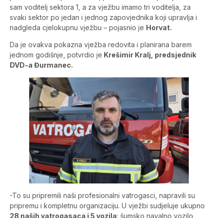
sam voditelj sektora 1, a za vježbu imamo tri voditelja, za
svaki sektor po jedan i jednog zapovjednika koji upravlja i
nadgleda cjelokupnu vježbu – pojasnio je
Horvat.
Da je ovakva pokazna vježba redovita i planirana barem
jednom godišnje, potvrdio je
Krešimir Kralj, predsjednik
DVD-a Đurmanec.
-To su pripremili naši profesionalni vatrogasci, napravili su
pripremu i kompletnu organizaciju. U vježbi sudjeluje ukupno
28 naših vatrogasaca i 5 vozila
: šumsko navalno vozilo,