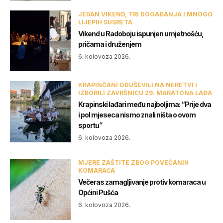
JEDAN VIKEND, TRI DOGAĐANJA I MNOGO
LIJEPIH SUSRETA
Vikend u Radoboju ispunjen umjetnošću,
pričama i druženjem
6. kolovoza 2026.
KRAPINČANI ODUŠEVILI NA NERETVI I
IZBORILI ZAVRŠNICU 29. MARATONA LAĐA
Krapinski lađari među najboljima: “Prije dva
i pol mjeseca nismo znali ništa o ovom
sportu”
6. kolovoza 2026.
MJERE ZAŠTITE ZBOG POVEĆANIH
KOMARACA
Večeras zamagljivanje protiv komaraca u
Općini Pušća
6. kolovoza 2026.