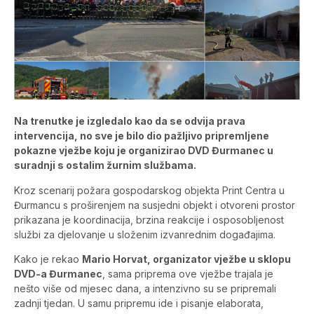
Na trenutke je izgledalo kao da se odvija prava
intervencija, no sve je bilo dio pažljivo pripremljene
pokazne vježbe koju je organizirao DVD Đurmanec u
suradnji s ostalim žurnim službama.
Kroz scenarij požara gospodarskog objekta Print Centra u
Đurmancu s proširenjem na susjedni objekt i otvoreni prostor
prikazana je koordinacija, brzina reakcije i osposobljenost
službi za djelovanje u složenim izvanrednim događajima.
Kako je rekao
Mario Horvat, organizator vježbe u sklopu
DVD-a Đurmanec
, sama priprema ove vježbe trajala je
nešto više od mjesec dana, a intenzivno su se pripremali
zadnji tjedan. U samu pripremu ide i pisanje elaborata,