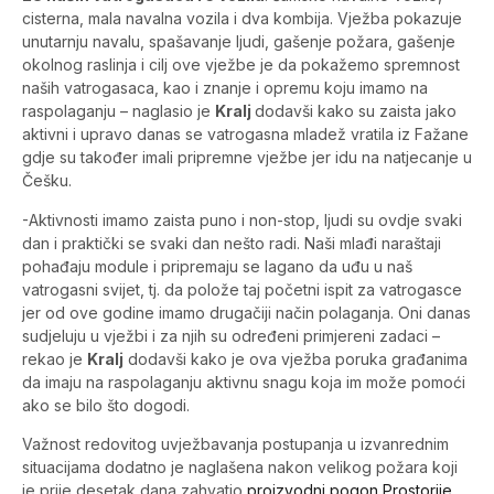
cisterna, mala navalna vozila i dva kombija. Vježba pokazuje
unutarnju navalu, spašavanje ljudi, gašenje požara, gašenje
okolnog raslinja i cilj ove vježbe je da pokažemo spremnost
naših vatrogasaca, kao i znanje i opremu koju imamo na
raspolaganju – naglasio je
Kralj
dodavši kako su zaista jako
aktivni i upravo danas se vatrogasna mladež vratila iz Fažane
gdje su također imali pripremne vježbe jer idu na natjecanje u
Češku.
-Aktivnosti imamo zaista puno i non-stop, ljudi su ovdje svaki
dan i praktički se svaki dan nešto radi. Naši mlađi naraštaji
pohađaju module i pripremaju se lagano da uđu u naš
vatrogasni svijet, tj. da polože taj početni ispit za vatrogasce
jer od ove godine imamo drugačiji način polaganja. Oni danas
sudjeluju u vježbi i za njih su određeni primjereni zadaci –
rekao je
Kralj
dodavši kako je ova vježba poruka građanima
da imaju na raspolaganju aktivnu snagu koja im može pomoći
ako se bilo što dogodi.
Važnost redovitog uvježbavanja postupanja u izvanrednim
situacijama dodatno je naglašena nakon velikog požara koji
je prije desetak dana zahvatio
proizvodni pogon Prostorije.