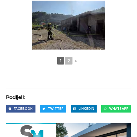
1
2
►
Podijeli:
FACEBOOK
TWITTER
LINKEDIN
WHATSAPP