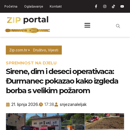
Početna
Oglašavanje
Kontakt
Zip.com.hr
Društvo
,
Vijesti
SPREMNOST NA DJELU
Sirene, dim i deseci operativaca:
Đurmanec pokazao kako izgleda
borba s velikim požarom
21. lipnja 2026.
17:38
snjezanaleljak