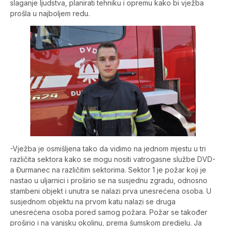
slaganje ljudstva, planirati tehniku i opremu kako bi vježba
prošla u najboljem redu.
-Vježba je osmišljena tako da vidimo na jednom mjestu u tri
različita sektora kako se mogu nositi vatrogasne službe DVD-
a Đurmanec na različitim sektorima. Sektor 1 je požar koji je
nastao u uljarnici i proširio se na susjednu zgradu, odnosno
stambeni objekt i unutra se nalazi prva unesrećena osoba. U
susjednom objektu na prvom katu nalazi se druga
unesrećena osoba pored samog požara. Požar se također
proširio i na vanjsku okolinu, prema šumskom predjelu. Ja