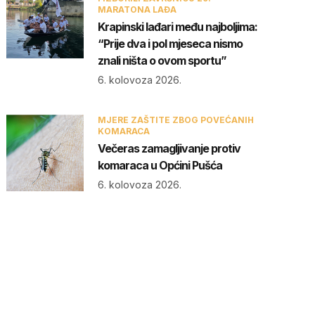
MARATONA LAĐA
Krapinski lađari među najboljima:
“Prije dva i pol mjeseca nismo
znali ništa o ovom sportu”
6. kolovoza 2026.
MJERE ZAŠTITE ZBOG POVEĆANIH
KOMARACA
Večeras zamagljivanje protiv
komaraca u Općini Pušća
6. kolovoza 2026.