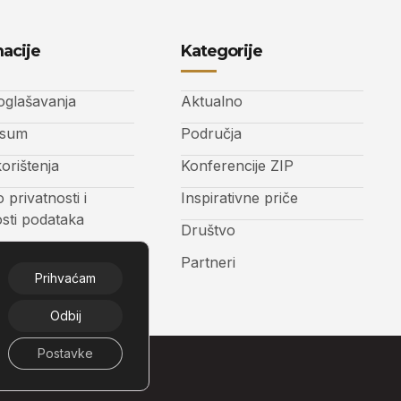
acije
Kategorije
 oglašavanja
Aktualno
ssum
Područja
korištenja
Konferencije ZIP
o privatnosti i
Inspirativne priče
osti podataka
Društvo
t
Partneri
Prihvaćam
Odbij
Postavke