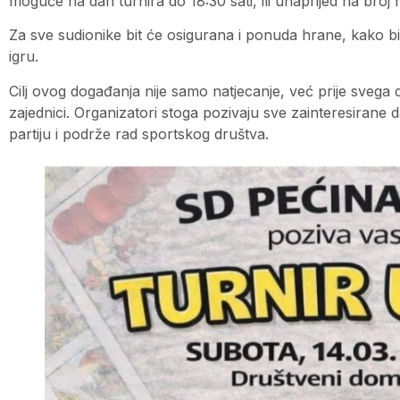
moguće na dan turnira do 18:30 sati, ili unaprijed na broj
Za sve sudionike bit će osigurana i ponuda hrane, kako 
igru.
Cilj ovog događanja nije samo natjecanje, već prije svega d
zajednici. Organizatori stoga pozivaju sve zainteresirane
partiju i podrže rad sportskog društva.