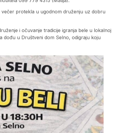
 mobitela 099 779 4315 (Matija).
bi večer protekla u ugodnom druženju uz dobru
ruženje i očuvanje tradicije igranja bele u lokalnoj
 da dođu u Društveni dom Selno, odigraju koju