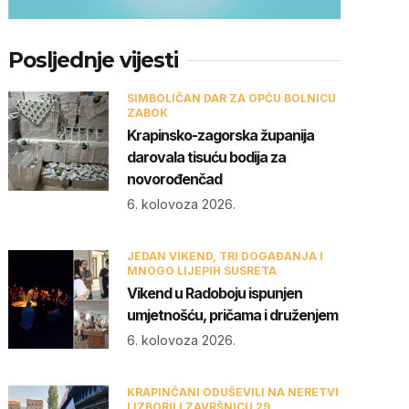
Posljednje vijesti
SIMBOLIČAN DAR ZA OPĆU BOLNICU
ZABOK
Krapinsko-zagorska županija
darovala tisuću bodija za
novorođenčad
6. kolovoza 2026.
JEDAN VIKEND, TRI DOGAĐANJA I
MNOGO LIJEPIH SUSRETA
Vikend u Radoboju ispunjen
umjetnošću, pričama i druženjem
6. kolovoza 2026.
KRAPINČANI ODUŠEVILI NA NERETVI
I IZBORILI ZAVRŠNICU 29.