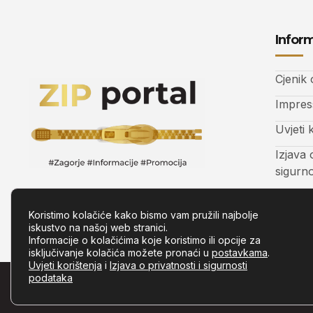
Inform
Cjenik
Impre
Uvjeti 
Izjava 
sigurn
Kontak
Koristimo kolačiće kako bismo vam pružili najbolje
iskustvo na našoj web stranici.
Informacije o kolačićima koje koristimo ili opcije za
isključivanje kolačića možete pronaći u
postavkama
.
Uvjeti korištenja
i
Izjava o privatnosti i sigurnosti
podataka
© Copyright –
Zip.com.hr
– Sva prava pridržana.