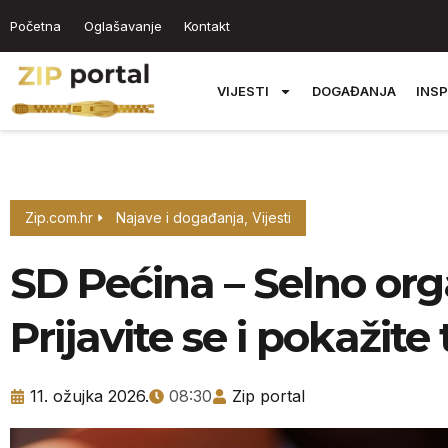
Početna
Oglašavanje
Kontakt
VIJESTI
DOGAĐANJA
INSP
Zip.com.hr
Najave i događanja
,
Vijesti
SD Pećina – Selno organ
Prijavite se i pokažite 
11. ožujka 2026.
08:30
Zip portal