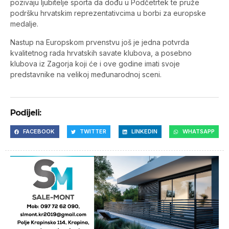
pozivaju ljubitelje sporta da dođu u Podčetrtek te pruže
podršku hrvatskim reprezentativcima u borbi za europske
medalje.
Nastup na Europskom prvenstvu još je jedna potvrda
kvalitetnog rada hrvatskih savate klubova, a posebno
klubova iz Zagorja koji će i ove godine imati svoje
predstavnike na velikoj međunarodnoj sceni.
Podijeli:
FACEBOOK
TWITTER
LINKEDIN
WHATSAPP