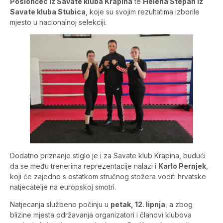
Poslončec iz Savate kluba Krapina
te
Helena Stepan iz
Savate kluba Stubica
, koje su svojim rezultatima izborile
mjesto u nacionalnoj selekciji.
Dodatno priznanje stiglo je i za Savate klub Krapina, budući
da se među trenerima reprezentacije nalazi i
Karlo Pernjek
,
koji će zajedno s ostatkom stručnog stožera voditi hrvatske
natjecatelje na europskoj smotri.
Natjecanja službeno počinju u
petak, 12. lipnja
, a zbog
blizine mjesta održavanja organizatori i članovi klubova