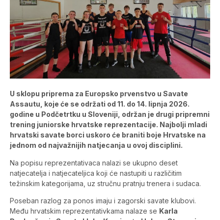
U sklopu priprema za Europsko prvenstvo u Savate
Assautu, koje će se održati od 11. do 14. lipnja 2026.
godine u Podčetrtku u Sloveniji, održan je drugi pripremni
trening juniorske hrvatske reprezentacije. Najbolji mladi
hrvatski savate borci uskoro će braniti boje Hrvatske na
jednom od najvažnijih natjecanja u ovoj disciplini.
Na popisu reprezentativaca nalazi se ukupno deset
natjecatelja i natjecateljica koji će nastupiti u različitim
težinskim kategorijama, uz stručnu pratnju trenera i sudaca.
Poseban razlog za ponos imaju i zagorski savate klubovi.
Među hrvatskim reprezentativkama nalaze se
Karla