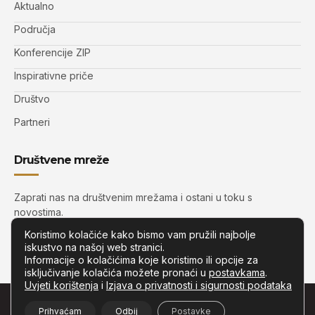
Aktualno
Područja
Konferencije ZIP
Inspirativne priče
Društvo
Partneri
Društvene mreže
Zaprati nas na društvenim mrežama i ostani u toku s
novostima.
Koristimo kolačiće kako bismo vam pružili najbolje
iskustvo na našoj web stranici.
Informacije o kolačićima koje koristimo ili opcije za
isključivanje kolačića možete pronaći u
postavkama
.
Uvjeti korištenja
i
Izjava o privatnosti i sigurnosti podataka
© Copyright –
Zip.com.hr
– Sva prava pridržana.
Prihvaćam
Odbij
Postavke