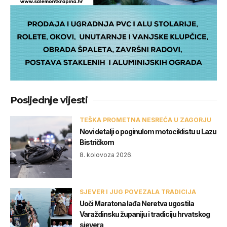
Posljednje vijesti
TEŠKA PROMETNA NESREĆA U ZAGORJU
Novi detalji o poginulom motociklistu u Lazu
Bistričkom
8. kolovoza 2026.
SJEVER I JUG POVEZALA TRADICIJA
Uoči Maratona lađa Neretva ugostila
Varaždinsku županiju i tradiciju hrvatskog
sjevera