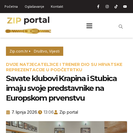
Početna
Oglašavanje
Kontakt
Zip.com.hr
Društvo
,
Vijesti
DVIJE NATJECATELJICE I TRENER DIO SU HRVATSKE
REPREZENTACIJE U PODČETRTKU
Savate klubovi Krapina i Stubica
imaju svoje predstavnike na
Europskom prvenstvu
7. lipnja 2026.
13:06
Zip portal