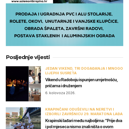
Posljednje vijesti
JEDAN VIKEND, TRI DOGAĐANJA I MNOGO
LIJEPIH SUSRETA
Vikend u Radoboju ispunjen umjetnošću,
pričama i druženjem
6. kolovoza 2026.
KRAPINČANI ODUŠEVILI NA NERETVI I
IZBORILI ZAVRŠNICU 29. MARATONA LAĐA
Krapinski lađari među najboljima: “Prije dva
i pol mjeseca nismo znali ništa o ovom