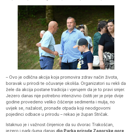
– Ovo je odlična akcija koja promovira zdrav način života,
boravak u prirodi te očuvanje okoliša. Organizatori su rekli da
žele da akcija postane tradicija i vjerujem da je to pravi smjer.
Jezero danas nije potrebno intenzivno čistiti jer je prije dvije
godine provedeno veliko čišćenje sedimenta i mulja, no
uvijek se, nažalost, pronađe otpada koji neodgovorni
pojedinci odbace u prirodu – rekao je župan Stričak.
Istaknuo je i važnost činjenice da su dvorac Trakošćan,
jezero i park-šuma danas
dio Parka prirode Zagorske gore,