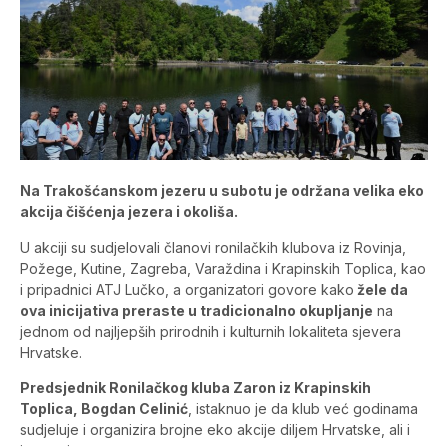
Na Trakošćanskom jezeru u subotu je održana velika eko
akcija čišćenja jezera i okoliša.
U akciji su sudjelovali članovi ronilačkih klubova iz Rovinja,
Požege, Kutine, Zagreba, Varaždina i Krapinskih Toplica, kao
i pripadnici ATJ Lučko, a organizatori govore kako
žele da
ova inicijativa preraste u tradicionalno okupljanje
na
jednom od najljepših prirodnih i kulturnih lokaliteta sjevera
Hrvatske.
Predsjednik Ronilačkog kluba Zaron iz Krapinskih
Toplica, Bogdan Celinić
, istaknuo je da klub već godinama
sudjeluje i organizira brojne eko akcije diljem Hrvatske, ali i