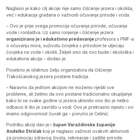
Naglasio je kako cilj akcije nije samo čišćenje jezera i okoliša,
već i edukacija građana o važnosti očuvanja prirode i voda.
– Ovo je prije svega promocija očuvanja prirode, očuvanja
vode i ronilaštva. Uz samo ronjenje i čišćenje jezera
organizirano je i edukativno predavanje
profesora s PMF-a
o očuvanju mora, suživotu čovjeka s prirodom te utjecaju
čovjeka na vode i okoliš. Željeli smo da ovo bude i ekološka i
edukativna akcija – dodao je.
Posebno je istaknuo želju organizatora da čišćenje
Trakošćanskog jezera postane tradicija.
– Naravno da jednom akcijom ne možemo riješiti sve
probleme, ali želimo da ovo postane tradicionalno okupljanje
kako bi se svake godine iz jezera uklonilo ono što je netko
odbacio ili što je završilo u vodi. Ovo je prekrasno mjesto i svi
imamo odgovornost čuvati ga – poručio je Celinić.
Podršku akciji dao je i
župan Varaždinske županije
Anđelko Stričak
koji je naglasio važnost ovakvih aktivnosti
za promociju zdravog života, rekreacije i zaštite prirode.