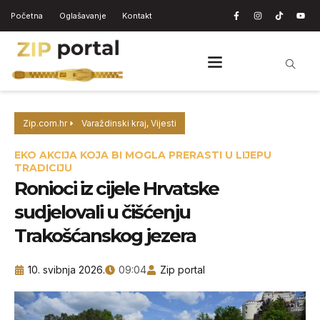
Početna
Oglašavanje
Kontakt
Zip.com.hr
Varaždinski kraj
,
Vijesti
EKO AKCIJA KOJA BI MOGLA PRERASTI U LIJEPU
TRADICIJU
Ronioci iz cijele Hrvatske
sudjelovali u čišćenju
Trakošćanskog jezera
10. svibnja 2026.
09:04
Zip portal