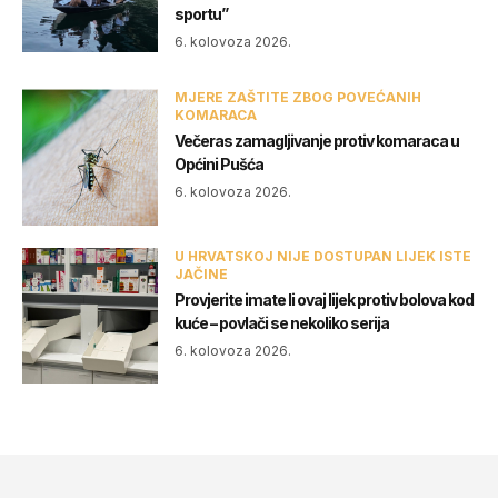
sportu”
6. kolovoza 2026.
MJERE ZAŠTITE ZBOG POVEĆANIH
KOMARACA
Večeras zamagljivanje protiv komaraca u
Općini Pušća
6. kolovoza 2026.
U HRVATSKOJ NIJE DOSTUPAN LIJEK ISTE
JAČINE
Provjerite imate li ovaj lijek protiv bolova kod
kuće – povlači se nekoliko serija
6. kolovoza 2026.