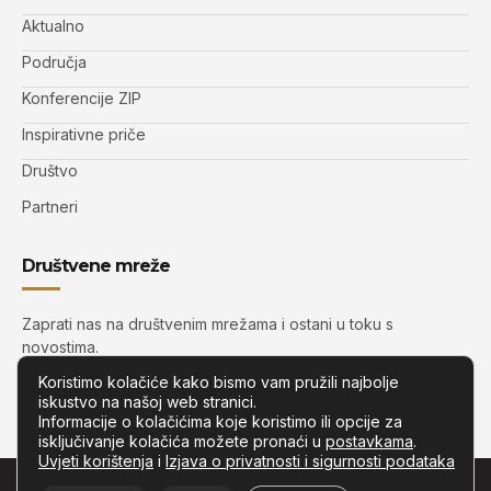
Aktualno
Područja
Konferencije ZIP
Inspirativne priče
Društvo
Partneri
Društvene mreže
Zaprati nas na društvenim mrežama i ostani u toku s
novostima.
Koristimo kolačiće kako bismo vam pružili najbolje
iskustvo na našoj web stranici.
Informacije o kolačićima koje koristimo ili opcije za
isključivanje kolačića možete pronaći u
postavkama
.
Uvjeti korištenja
i
Izjava o privatnosti i sigurnosti podataka
© Copyright –
Zip.com.hr
– Sva prava pridržana.