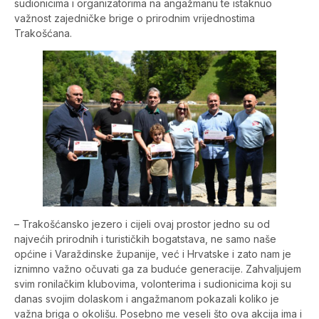
sudionicima i organizatorima na angažmanu te istaknuo
važnost zajedničke brige o prirodnim vrijednostima
Trakošćana.
– Trakošćansko jezero i cijeli ovaj prostor jedno su od
najvećih prirodnih i turističkih bogatstava, ne samo naše
općine i Varaždinske županije, već i Hrvatske i zato nam je
iznimno važno očuvati ga za buduće generacije. Zahvaljujem
svim ronilačkim klubovima, volonterima i sudionicima koji su
danas svojim dolaskom i angažmanom pokazali koliko je
važna briga o okolišu. Posebno me veseli što ova akcija ima i