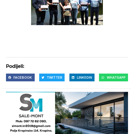
Podijeli:
FACEBOOK
TWITTER
LINKEDIN
WHATSAPP