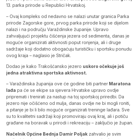
13. parka prirode u Republici Hrvatskoj.
– Ovaj kompleks od nedavno se nalazi unutar granica Parka
prirode Zagorske gore, prvog parka prirode koji se dijelom
nalazi i na području Varaždinske županije. Upravo
zahvaljujući projektu čišćenja jezera od sedimenta, danas je
moguće organizirati aktivnosti poput ronjenja, ali i druge
sadržaje koji dodatno obogaćuju turističku i sportsku ponudu
ovog kraja – naglasio je Stričak.
Dodao je kako Trakošćansko jezero
uskoro očekuje još
jedna atraktivna sportska aktivnost.
– Varaždinska županija ove će godine biti partner
Maratona
lađa
pa će se ekipe sa sjevera Hrvatske upravo ovdje
pripremati i trenirati za nastup na toj sportskoj priredbi. Da
jezero nije očišćeno od mulja, danas ovdje ne bi mogli roniti,
a pitanje je bi li bilo moguće organizirati treninge lađara. Sve
su to kvalitetni sadržaji koji promoviraju ovaj kraj, ali i potiču
građane na boravak u prirodi i rekreaciju – zaključio je župan.
Načelnik Općine Bednja Damir Poljak
zahvalio je svim