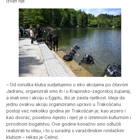
izvan nje.
– Od osnutka kluba sudjelujemo u eko akcijama po čitavom
Jadranu, organizirali smo ih i u Krapinsko-zagorskoj županiji,
a imali smo i akciju u Egiptu, što je zaista rijetkost. Ideja da
jednu ovakvu akciju organiziramo upravo u Trakošćanu
postoji već nekoliko godina jer Trakošćan je, kao jezero i
kao dvorac, posebno mjesto i riječ je o iznimnom kulturnom i
prirodnom bogatstvu. Ove godine konačno smo odlučili
realizirati tu ideju, i to u suradnji s varaždinskim ronilačkim
klubom – rekao je Celinić.