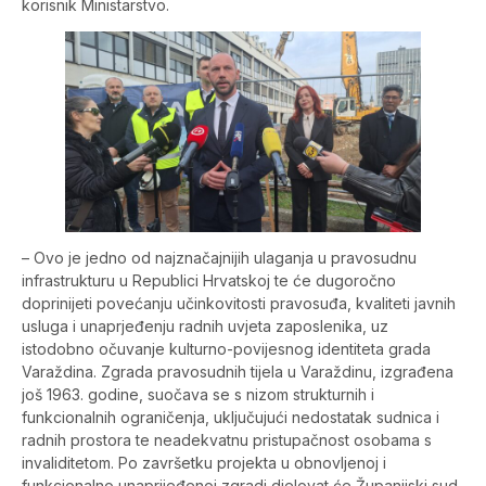
korisnik Ministarstvo.
– Ovo je jedno od najznačajnijih ulaganja u pravosudnu
infrastrukturu u Republici Hrvatskoj te će dugoročno
doprinijeti povećanju učinkovitosti pravosuđa, kvaliteti javnih
usluga i unaprjeđenju radnih uvjeta zaposlenika, uz
istodobno očuvanje kulturno-povijesnog identiteta grada
Varaždina. Zgrada pravosudnih tijela u Varaždinu, izgrađena
još 1963. godine, suočava se s nizom strukturnih i
funkcionalnih ograničenja, uključujući nedostatak sudnica i
radnih prostora te neadekvatnu pristupačnost osobama s
invaliditetom. Po završetku projekta u obnovljenoj i
funkcionalno unaprijeđenoj zgradi djelovat će Županijski sud,