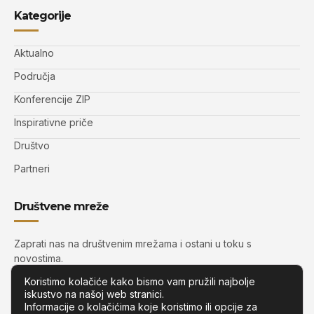
Kategorije
Aktualno
Područja
Konferencije ZIP
Inspirativne priče
Društvo
Partneri
Društvene mreže
Zaprati nas na društvenim mrežama i ostani u toku s
novostima.
Koristimo kolačiće kako bismo vam pružili najbolje
iskustvo na našoj web stranici.
Informacije o kolačićima koje koristimo ili opcije za