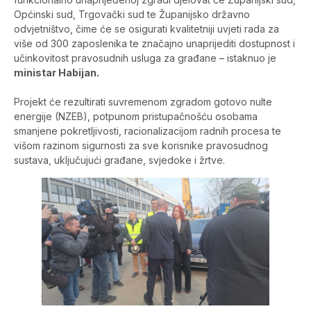
Općinski sud, Trgovački sud te Županijsko državno
odvjetništvo, čime će se osigurati kvalitetniji uvjeti rada za
više od 300 zaposlenika te značajno unaprijediti dostupnost i
učinkovitost pravosudnih usluga za građane – istaknuo je
ministar Habijan.
Projekt će rezultirati suvremenom zgradom gotovo nulte
energije (NZEB), potpunom pristupačnošću osobama
smanjene pokretljivosti, racionalizacijom radnih procesa te
višom razinom sigurnosti za sve korisnike pravosudnog
sustava, uključujući građane, svjedoke i žrtve.