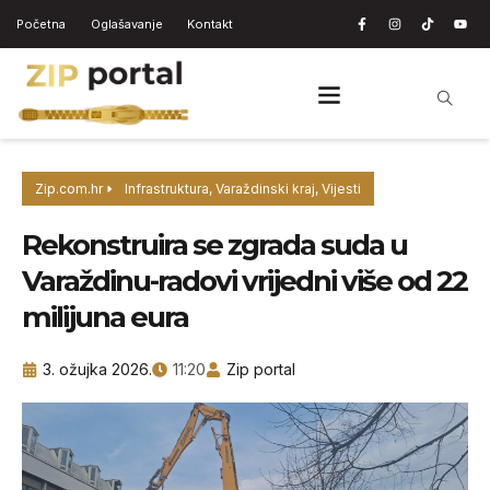
Početna
Oglašavanje
Kontakt
Zip.com.hr
Infrastruktura
,
Varaždinski kraj
,
Vijesti
Rekonstruira se zgrada suda u
Varaždinu-radovi vrijedni više od 22
milijuna eura
3. ožujka 2026.
11:20
Zip portal