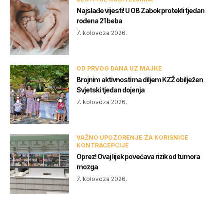
Najslađe vijesti! U OB Zabok protekli tjedan
rođena 21 beba
7. kolovoza 2026.
OD PRVOG DANA UZ MAJKE
Brojnim aktivnostima diljem KZŽ obilježen
Svjetski tjedan dojenja
7. kolovoza 2026.
VAŽNO UPOZORENJE ZA KORISNICE
KONTRACEPCIJE
Oprez! Ovaj lijek povećava rizik od tumora
mozga
7. kolovoza 2026.