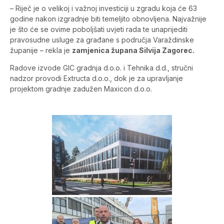
– Riječ je o velikoj i važnoj investiciji u zgradu koja će 63
godine nakon izgradnje biti temeljito obnovljena. Najvažnije
je što će se ovime poboljšati uvjeti rada te unaprijediti
pravosudne usluge za građane s područja Varaždinske
županije – rekla je
zamjenica župana Silvija Zagorec.
Radove izvode GIC gradnja d.o.o. i Tehnika d.d., stručni
nadzor provodi Extructa d.o.o., dok je za upravljanje
projektom gradnje zadužen Maxicon d.o.o.