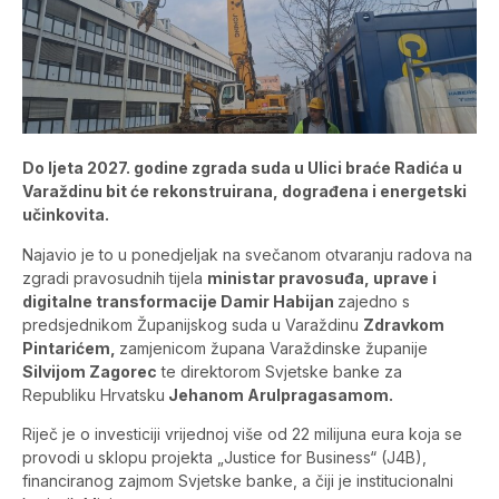
Do ljeta 2027. godine zgrada suda u Ulici braće Radića u
Varaždinu bit će rekonstruirana, dograđena i energetski
učinkovita.
Najavio je to u ponedjeljak na svečanom otvaranju radova na
zgradi pravosudnih tijela
ministar pravosuđa, uprave i
digitalne transformacije Damir Habijan
zajedno s
predsjednikom Županijskog suda u Varaždinu
Zdravkom
Pintarićem,
zamjenicom župana Varaždinske županije
Silvijom Zagorec
te direktorom Svjetske banke za
Republiku Hrvatsku
Jehanom Arulpragasamom.
Riječ je o investiciji vrijednoj više od 22 milijuna eura koja se
provodi u sklopu projekta „Justice for Business“ (J4B),
financiranog zajmom Svjetske banke, a čiji je institucionalni