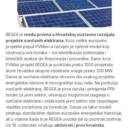
REGEA je
među prvima u Hrvatskoj sustavno razvijala
projekte sunčanih elektrana.
Kroz velike europske
projekte poput PVMax-a razvijen je cjelovit model koji
obuhvaća sve korake – od identifikacije potencijala i
tehničkih analiza do financiranja i provedbe. Samo kroz
PVMax projekt REGEA je podržala preko 1000 projekata
širom Hrvatske ukupne instalirane snage preko 200 MW.
Danas je sunčana elektrana obvezni dio svakog projekta
energetske obnove ili novogradnje koju rade. Na području
sunčanih elektrana, REGEA je prva razvila i primijenila PPA
model za javni sektor, otvarajući mogućnost ulaganja u
sunčane elektrane i onda kada javni sektor nije raspolagao
vlastitim sredstvima za investicije. Danas se takvi modeli
smatraju standardnim dijelom europske energetske tranzicije,
ali u vrijeme kada ih je REGEA uvodila bili su pionirski pothvat.
Uz 18. rođendan očekuju
aktivirati i prvu hrvatsku