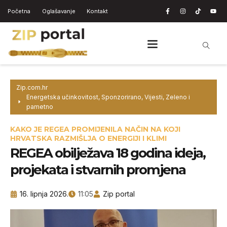
Početna
Oglašavanje
Kontakt
Zip.com.hr
Energetska učinkovitost
,
Sponzorirano
,
Vijesti
,
Zeleno i
pametno
KAKO JE REGEA PROMIJENILA NAČIN NA KOJI
HRVATSKA RAZMIŠLJA O ENERGIJI I KLIMI
REGEA obilježava 18 godina ideja,
projekata i stvarnih promjena
16. lipnja 2026.
11:05
Zip portal