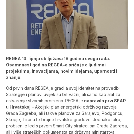
REGEA 13. lipnja obilježava 18 godina svoga rada.
Osamnaest godina REGEA-e priča je o ljudima i
projektima, inovacijama, novim idejama, upornosti i
znanju.
Od prvih dana REGEA je gradila svoj identitet na provedbi.
Strategije i planovi uvijek su bili važni, ali samo kao alat za
ostvarenje stvarnih promjena. REGEA je
napravila prvi SEAP
u Hrvatskoj
– Akcijski plan energetski održivog razvoja
Grada Zagreba, ali i takve planove za Sarajevo, Podgoricu,
Skopje, Tiranu te brojne hrvatske gradove. Jednako tako,
probijen je led s prvom Smart City strategijom Grada Zagreba,
ali i više strateških dokumenata za državna ministarstva.