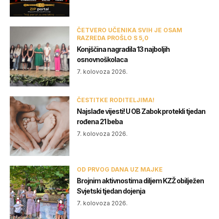
ČETVERO UČENIKA SVIH JE OSAM
RAZREDA PROŠLO S 5,0
Konjščina nagradila 13 najboljih
osnovnoškolaca
7. kolovoza 2026.
ČESTITKE RODITELJIMA!
Najslađe vijesti! U OB Zabok protekli tjedan
rođena 21 beba
7. kolovoza 2026.
OD PRVOG DANA UZ MAJKE
Brojnim aktivnostima diljem KZŽ obilježen
Svjetski tjedan dojenja
7. kolovoza 2026.