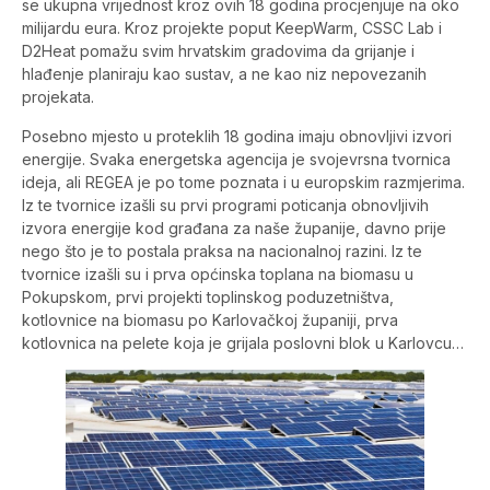
se ukupna vrijednost kroz ovih 18 godina procjenjuje na oko
milijardu eura. Kroz projekte poput KeepWarm, CSSC Lab i
D2Heat pomažu svim hrvatskim gradovima da grijanje i
hlađenje planiraju kao sustav, a ne kao niz nepovezanih
projekata.
Posebno mjesto u proteklih 18 godina imaju obnovljivi izvori
energije. Svaka energetska agencija je svojevrsna tvornica
ideja, ali REGEA je po tome poznata i u europskim razmjerima.
Iz te tvornice izašli su prvi programi poticanja obnovljivih
izvora energije kod građana za naše županije, davno prije
nego što je to postala praksa na nacionalnoj razini. Iz te
tvornice izašli su i prva općinska toplana na biomasu u
Pokupskom, prvi projekti toplinskog poduzetništva,
kotlovnice na biomasu po Karlovačkoj županiji, prva
kotlovnica na pelete koja je grijala poslovni blok u Karlovcu…