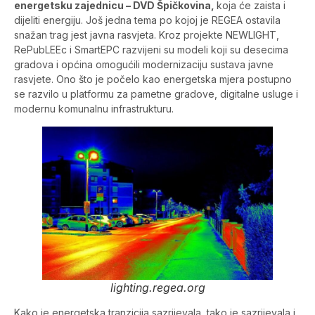
energetsku zajednicu – DVD Špičkovina,
koja će zaista i
dijeliti energiju. Još jedna tema po kojoj je REGEA ostavila
snažan trag jest javna rasvjeta. Kroz projekte NEWLIGHT,
RePubLEEc i SmartEPC razvijeni su modeli koji su desecima
gradova i općina omogućili modernizaciju sustava javne
rasvjete. Ono što je počelo kao energetska mjera postupno
se razvilo u platformu za pametne gradove, digitalne usluge i
modernu komunalnu infrastrukturu.
lighting.regea.org
Kako je energetska tranzicija sazrijevala, tako je sazrijevala i