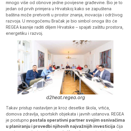
mnogo više od obnove jedne povijesne građevine. Bio je to
jedan od prvih primjera u Hrvatskoj kako se zapuštena
baština može pretvoriti u prostor znanja, inovacija i održivog
razvoja. U mnogočemu Bračak je bio simbol onoga što će
REGEA kasnije raditi diljem Hrvatske – spajati zaštitu prostora,
energetiku i razvoj.
d2heat.regea.org
Takav pristup nastavljen je kroz desetke škola, vrtića,
domova zdravlja, sportskih objekata i javnih ustanova. REGEA
je postupno
postala operativni partner svojim osnivačima
u planiranju i provedbi njihovih najvažnijih investicija
čija