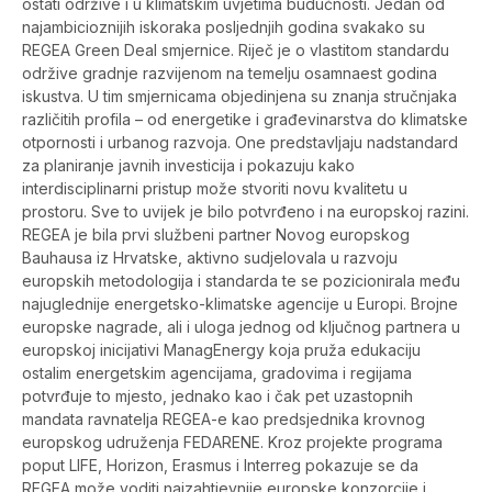
ostati održive i u klimatskim uvjetima budućnosti. Jedan od
najambicioznijih iskoraka posljednjih godina svakako su
REGEA Green Deal smjernice. Riječ je o vlastitom standardu
održive gradnje razvijenom na temelju osamnaest godina
iskustva. U tim smjernicama objedinjena su znanja stručnjaka
različitih profila – od energetike i građevinarstva do klimatske
otpornosti i urbanog razvoja. One predstavljaju nadstandard
za planiranje javnih investicija i pokazuju kako
interdisciplinarni pristup može stvoriti novu kvalitetu u
prostoru. Sve to uvijek je bilo potvrđeno i na europskoj razini.
REGEA je bila prvi službeni partner Novog europskog
Bauhausa iz Hrvatske, aktivno sudjelovala u razvoju
europskih metodologija i standarda te se pozicionirala među
najuglednije energetsko-klimatske agencije u Europi. Brojne
europske nagrade, ali i uloga jednog od ključnog partnera u
europskoj inicijativi ManagEnergy koja pruža edukaciju
ostalim energetskim agencijama, gradovima i regijama
potvrđuje to mjesto, jednako kao i čak pet uzastopnih
mandata ravnatelja REGEA-e kao predsjednika krovnog
europskog udruženja FEDARENE. Kroz projekte programa
poput LIFE, Horizon, Erasmus i Interreg pokazuje se da
REGEA može voditi najzahtjevnije europske konzorcije i