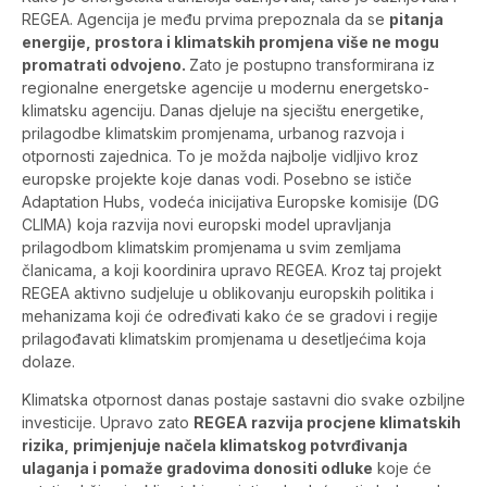
REGEA. Agencija je među prvima prepoznala da se
pitanja
energije, prostora i klimatskih promjena više ne mogu
promatrati odvojeno.
Zato je postupno transformirana iz
regionalne energetske agencije u modernu energetsko-
klimatsku agenciju. Danas djeluje na sjecištu energetike,
prilagodbe klimatskim promjenama, urbanog razvoja i
otpornosti zajednica. To je možda najbolje vidljivo kroz
europske projekte koje danas vodi. Posebno se ističe
Adaptation Hubs, vodeća inicijativa Europske komisije (DG
CLIMA) koja razvija novi europski model upravljanja
prilagodbom klimatskim promjenama u svim zemljama
članicama, a koji koordinira upravo REGEA. Kroz taj projekt
REGEA aktivno sudjeluje u oblikovanju europskih politika i
mehanizama koji će određivati kako će se gradovi i regije
prilagođavati klimatskim promjenama u desetljećima koja
dolaze.
Klimatska otpornost danas postaje sastavni dio svake ozbiljne
investicije. Upravo zato
REGEA razvija procjene klimatskih
rizika, primjenjuje načela klimatskog potvrđivanja
ulaganja i pomaže gradovima donositi odluke
koje će