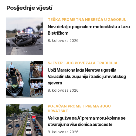
Posljednje vijesti
TEŠKA PROMETNA NESREĆA U ZAGORJU
Novi detalji o poginulom motociklistu u Lazu
Bistričkom
8. kolovoza 2026.
SJEVER I JUG POVEZALA TRADICIJA
Uoči Maratona lađa Neretva ugostila
Varaždinsku županiju i tradiciju hrvatskog
sjevera
8. kolovoza 2026.
POJAČAN PROMET PREMA JUGU
HRVATSKE
Velike gužve na A1 prema moru-kolone se
stvaraju na više dionica autoceste
8. kolovoza 2026.