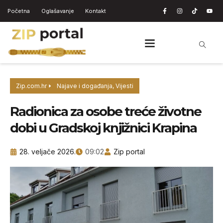
Početna
Oglašavanje
Kontakt
Zip.com.hr
Najave i događanja
,
Vijesti
Radionica za osobe treće životne
dobi u Gradskoj knjižnici Krapina
28. veljače 2026.
09:02
Zip portal