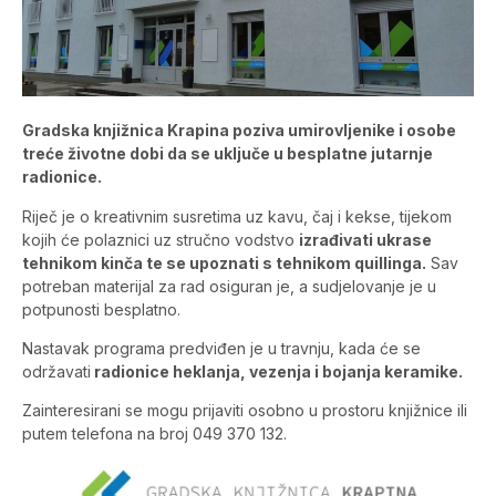
Gradska knjižnica Krapina poziva umirovljenike i osobe
treće životne dobi da se uključe u besplatne jutarnje
radionice.
Riječ je o kreativnim susretima uz kavu, čaj i kekse, tijekom
kojih će polaznici uz stručno vodstvo
izrađivati ukrase
tehnikom kinča te se upoznati s tehnikom quillinga.
Sav
potreban materijal za rad osiguran je, a sudjelovanje je u
potpunosti besplatno.
Nastavak programa predviđen je u travnju, kada će se
održavati
radionice heklanja, vezenja i bojanja keramike.
Zainteresirani se mogu prijaviti osobno u prostoru knjižnice ili
putem telefona na broj 049 370 132.