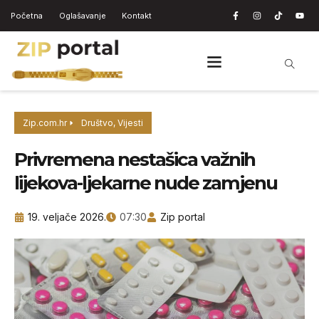
Početna
Oglašavanje
Kontakt
Zip.com.hr
Društvo
,
Vijesti
Privremena nestašica važnih
lijekova-ljekarne nude zamjenu
19. veljače 2026.
07:30
Zip portal