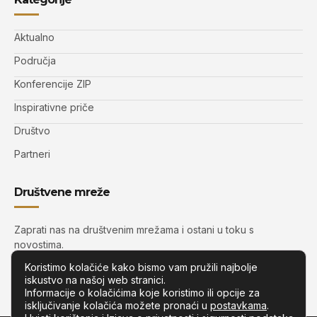
Aktualno
Područja
Konferencije ZIP
Inspirativne priče
Društvo
Partneri
Društvene mreže
Zaprati nas na društvenim mrežama i ostani u toku s
novostima.
Koristimo kolačiće kako bismo vam pružili najbolje
iskustvo na našoj web stranici.
Informacije o kolačićima koje koristimo ili opcije za
isključivanje kolačića možete pronaći u
postavkama
.