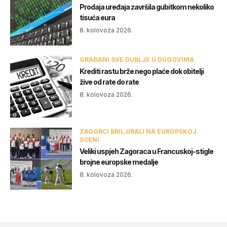
Prodaja uređaja završila gubitkom nekoliko
tisuća eura
8. kolovoza 2026.
GRAĐANI SVE DUBLJE U DUGOVIMA
Krediti rastu brže nego plaće dok obitelji
žive od rate do rate
8. kolovoza 2026.
ZAGORCI BRILJIRALI NA EUROPSKOJ
SCENI
Veliki uspjeh Zagoraca u Francuskoj-stigle
brojne europske medalje
8. kolovoza 2026.