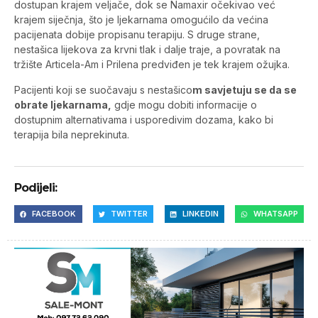
dostupan krajem veljače, dok se Namaxir očekivao već
krajem siječnja, što je ljekarnama omogućilo da većina
pacijenata dobije propisanu terapiju. S druge strane,
nestašica lijekova za krvni tlak i dalje traje, a povratak na
tržište Articela-Am i Prilena predviđen je tek krajem ožujka.
Pacijenti koji se suočavaju s nestašico
m savjetuju se da se
obrate ljekarnama,
gdje mogu dobiti informacije o
dostupnim alternativama i usporedivim dozama, kako bi
terapija bila neprekinuta.
Podijeli:
FACEBOOK
TWITTER
LINKEDIN
WHATSAPP