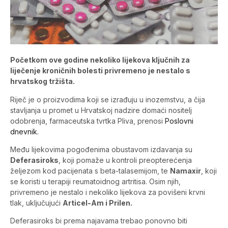
Početkom ove godine nekoliko lijekova ključnih za
liječenje kroničnih bolesti privremeno je nestalo s
hrvatskog tržišta.
Riječ je o proizvodima koji se izrađuju u inozemstvu, a čija
stavljanja u promet u Hrvatskoj nadzire domaći nositelj
odobrenja, farmaceutska tvrtka Pliva, prenosi
Poslovni
dnevnik.
Među lijekovima pogođenima obustavom izdavanja su
Deferasiroks
, koji pomaže u kontroli preopterećenja
željezom kod pacijenata s beta-talasemijom, te
Namaxir
, koji
se koristi u terapiji reumatoidnog artritisa. Osim njih,
privremeno je nestalo i nekoliko lijekova za povišeni krvni
tlak, uključujući
Articel-Am i Prilen.
Deferasiroks bi prema najavama trebao ponovno biti