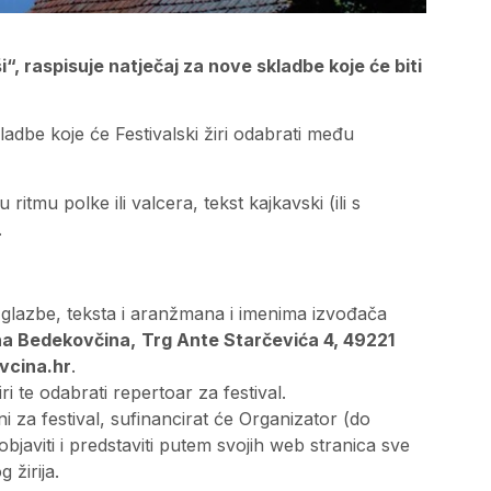
“, raspisuje natječaj za nove skladbe koje će biti
ladbe koje će Festivalski žiri odabrati među
tmu polke ili valcera, tekst kajkavski (ili s
.
glazbe, teksta i aranžmana i imenima izvođača
na Bedekovčina,
Trg Ante Starčevića 4, 49221
vcina.hr
.
iri te odabrati repertoar za festival.
 za festival, sufinancirat će Organizator (do
objaviti i predstaviti putem svojih web stranica sve
žirija.