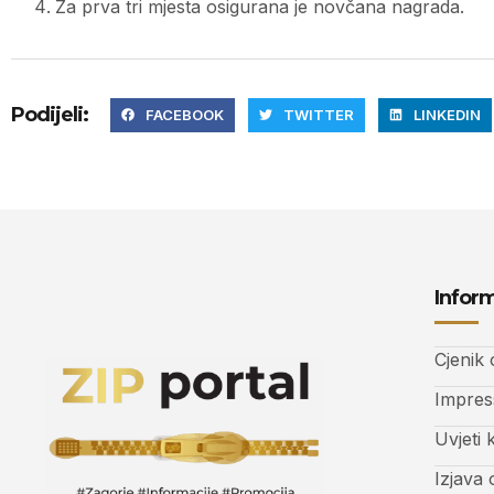
Za prva tri mjesta osigurana je novčana nagrada.
Podijeli:
FACEBOOK
TWITTER
LINKEDIN
Inform
Cjenik
Impre
Uvjeti 
Izjava 