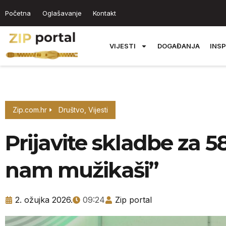
Početna
Oglašavanje
Kontakt
VIJESTI
DOGAĐANJA
INSP
Zip.com.hr
Društvo
,
Vijesti
Prijavite skladbe za 58.
nam mužikaši”
2. ožujka 2026.
09:24
Zip portal