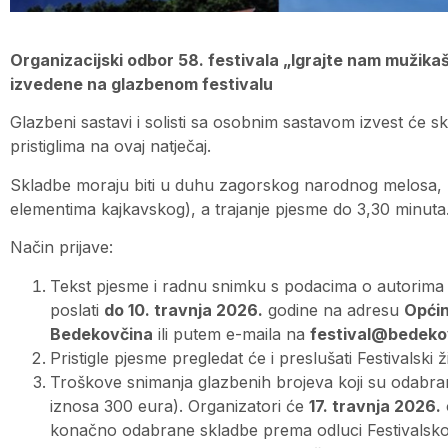
Organizacijski odbor 58. festivala „Igrajte nam mužikaši
izvedene na glazbenom festivalu
Glazbeni sastavi i solisti sa osobnim sastavom izvest će sk
pristiglima na ovaj natječaj.
Skladbe moraju biti u duhu zagorskog narodnog melosa, u ri
elementima kajkavskog), a trajanje pjesme do 3,30 minuta
Način prijave:
Tekst pjesme i radnu snimku s podacima o autorima 
poslati
do
10
. travnja 202
6
.
godine na adresu
Opći
Bedekovčina
ili putem e-maila na
festival@bedeko
Pristigle pjesme pregledat će i preslušati Festivalski ž
Troškove snimanja glazbenih brojeva koji su odabrani
iznosa 300 eura). Organizatori će
1
7
. travnja 202
6
.
konačno odabrane skladbe prema odluci Festivalskog 