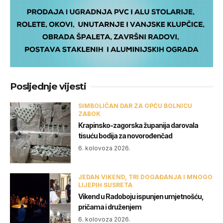
Posljednje vijesti
SIMBOLIČAN DAR ZA OPĆU BOLNICU
ZABOK
Krapinsko-zagorska županija darovala
tisuću bodija za novorođenčad
6. kolovoza 2026.
JEDAN VIKEND, TRI DOGAĐANJA I MNOGO
LIJEPIH SUSRETA
Vikend u Radoboju ispunjen umjetnošću,
pričama i druženjem
6. kolovoza 2026.