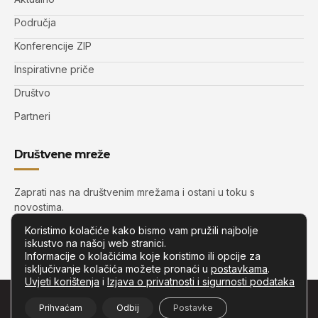
Područja
Konferencije ZIP
Inspirativne priče
Društvo
Partneri
Društvene mreže
Zaprati nas na društvenim mrežama i ostani u toku s
novostima.
Koristimo kolačiće kako bismo vam pružili najbolje
iskustvo na našoj web stranici.
Informacije o kolačićima koje koristimo ili opcije za
isključivanje kolačića možete pronaći u
postavkama
.
Uvjeti korištenja
i
Izjava o privatnosti i sigurnosti podataka
© Copyright –
Zip.com.hr
– Sva prava pridržana.
Prihvaćam
Odbij
Postavke