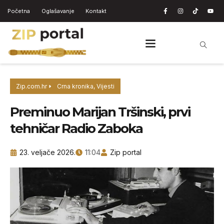
Početna
Oglašavanje
Kontakt
Zip.com.hr
Crna kronika
,
Vijesti
Preminuo Marijan Tršinski, prvi
tehničar Radio Zaboka
23. veljače 2026.
11:04
Zip portal