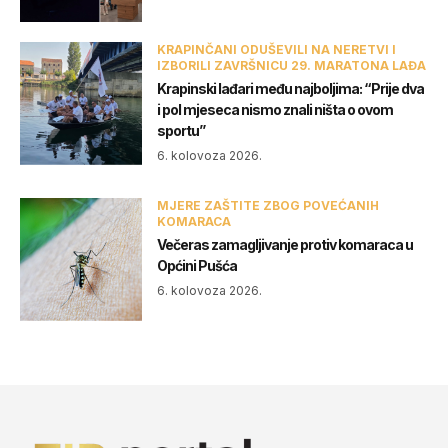
KRAPINČANI ODUŠEVILI NA NERETVI I
IZBORILI ZAVRŠNICU 29. MARATONA LAĐA
Krapinski lađari među najboljima: “Prije dva
i pol mjeseca nismo znali ništa o ovom
sportu”
6. kolovoza 2026.
MJERE ZAŠTITE ZBOG POVEĆANIH
KOMARACA
Večeras zamagljivanje protiv komaraca u
Općini Pušća
6. kolovoza 2026.