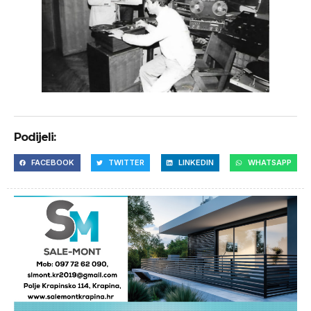
Podijeli:
FACEBOOK
TWITTER
LINKEDIN
WHATSAPP