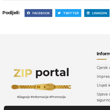
Podijeli:
FACEBOOK
TWITTER
LINKEDIN
Inform
Cjenik
Impre
Uvjeti 
Izjava 
sigurn
Kontak