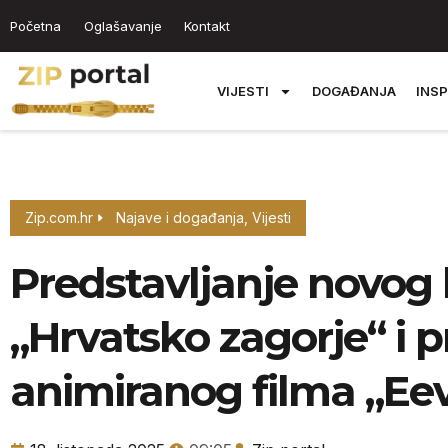
Početna
Oglašavanje
Kontakt
VIJESTI
DOGAĐANJA
INSP
Zip.com.hr
Najave i događanja
,
Vijesti
Predstavljanje novog 
„Hrvatsko zagorje“ i p
animiranog filma „Eev