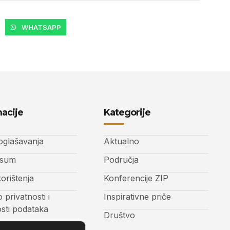
WHATSAPP
acije
Kategorije
 oglašavanja
Aktualno
ssum
Područja
korištenja
Konferencije ZIP
o privatnosti i
Inspirativne priče
osti podataka
Društvo
t