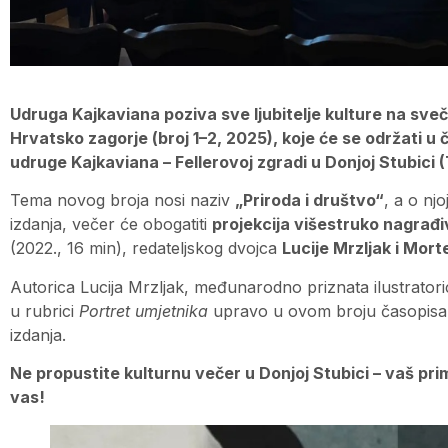
Udruga Kajkaviana poziva sve ljubitelje kulture na sv
Hrvatsko zagorje (broj 1–2, 2025), koje će se održati u č
udruge Kajkaviana – Fellerovoj zgradi u Donjoj Stubici 
Tema novog broja nosi naziv
„Priroda i društvo“
, a o njo
izdanja, večer će obogatiti
projekcija višestruko nagrađ
(2022., 16 min), redateljskog dvojca
Lucije Mrzljak i Mor
Autorica Lucija Mrzljak, međunarodno priznata ilustratorica
u rubrici
Portret umjetnika
upravo u ovom broju časopisa, 
izdanja.
Ne propustite kulturnu večer u Donjoj Stubici – vaš pr
vas!