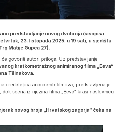
ečano predstavljanje novog dvobroja časopisa
etvrtak, 23. listopada 2025. u 19 sati, u sjedištu
(Trg Matije Gupca 27).
j će govoriti autori priloga. Uz predstavljanje
ivanog kratkometražnog animiranog filma „Eeva“
tena Tšinakova
.
 i redateljica animiranih filmova, predstavljena je
dok scena iz njezina filma „Eeva“ krasi naslovnicu
imjerak novog broja „Hrvatskog zagorja“ čeka na