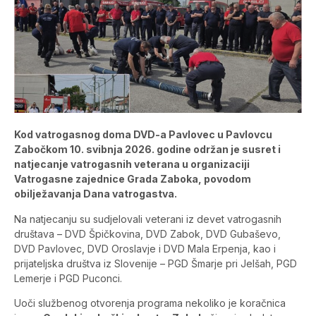
Kod vatrogasnog doma DVD-a Pavlovec u Pavlovcu
Zabočkom 10. svibnja 2026. godine održan je susret i
natjecanje vatrogasnih veterana u organizaciji
Vatrogasne zajednice Grada Zaboka, povodom
obilježavanja Dana vatrogastva.
Na natjecanju su sudjelovali veterani iz devet vatrogasnih
društava – DVD Špičkovina, DVD Zabok, DVD Gubaševo,
DVD Pavlovec, DVD Oroslavje i DVD Mala Erpenja, kao i
prijateljska društva iz Slovenije – PGD Šmarje pri Jelšah, PGD
Lemerje i PGD Puconci.
Uoči službenog otvorenja programa nekoliko je koračnica