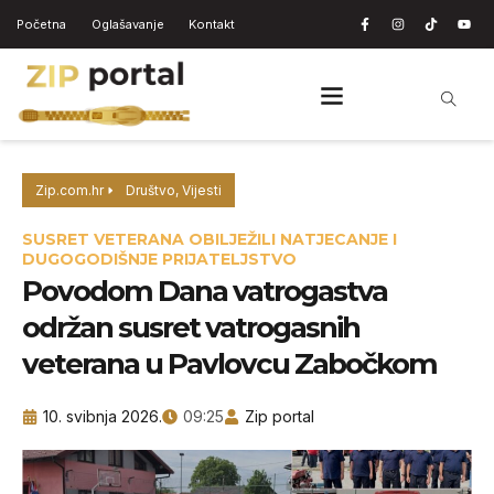
Početna
Oglašavanje
Kontakt
Zip.com.hr
Društvo
,
Vijesti
SUSRET VETERANA OBILJEŽILI NATJECANJE I
DUGOGODIŠNJE PRIJATELJSTVO
Povodom Dana vatrogastva
održan susret vatrogasnih
veterana u Pavlovcu Zabočkom
10. svibnja 2026.
09:25
Zip portal