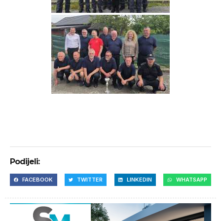
Podijeli:
FACEBOOK
TWITTER
LINKEDIN
WHATSAPP