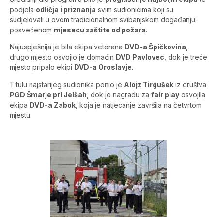
podjela
odličja i priznanja
svim sudionicima koji su
sudjelovali u ovom tradicionalnom svibanjskom događanju
posvećenom
mjesecu zaštite od požara
.
Najuspješnija je bila ekipa veterana
DVD-a Špičkovina
,
drugo mjesto osvojio je domaćin
DVD Pavlovec
, dok je treće
mjesto pripalo ekipi
DVD-a Oroslavje
.
Titulu najstarijeg sudionika ponio je
Alojz Tirgušek
iz društva
PGD Šmarje pri Jelšah
, dok je nagradu za
fair play
osvojila
ekipa
DVD-a Zabok
, koja je natjecanje završila na četvrtom
mjestu.