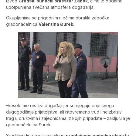
izveo
Gradski puhački orkestar Zabok
, čime je dodatno
upotpunjena svečana atmosfera događanja.
Okupljenima se prigodnim riječima obratila zabočka
gradonačelnica
Valentina Đurek
.
-Vesele me ovakvi događaji jer se njeguju prije svega
dugogodišnja prijateljstva, ali istovremeno trud i neizbrisiv
trag u društvima i zajednicama iz kojih pripadate – zaključila je
gradonačelnica Đurek.
Središnji dio programa bilo je
proglašenje najboljih ekipa
te