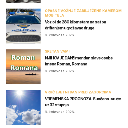
OPASNE VOŽNJE ZABILJEŽENE KAMEROM
MOBITELA
Vozio i do 280 kilometara na sat pa
driftanjem ugrožavao druge
9. kolovoza 2026.
SRETAN VAM!
NJIHOV JE DAN! Imendan slave osobe
imena Roman, Romana
9. kolovoza 2026.
VRUĆ LJETNI DAN PRED ZAGORCIMA
VREMENSKA PROGNOZA: Sunčano i vruće
uz 32 stupnja
9. kolovoza 2026.