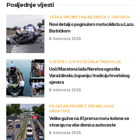
Posljednje vijesti
TEŠKA PROMETNA NESREĆA U ZAGORJU
Novi detalji o poginulom motociklistu u Lazu
Bistričkom
8. kolovoza 2026.
SJEVER I JUG POVEZALA TRADICIJA
Uoči Maratona lađa Neretva ugostila
Varaždinsku županiju i tradiciju hrvatskog
sjevera
8. kolovoza 2026.
POJAČAN PROMET PREMA JUGU
HRVATSKE
Velike gužve na A1 prema moru-kolone se
stvaraju na više dionica autoceste
8. kolovoza 2026.