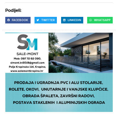
Podijeli:
FACEBOOK
TWITTER
LINKEDIN
WHATSAPP