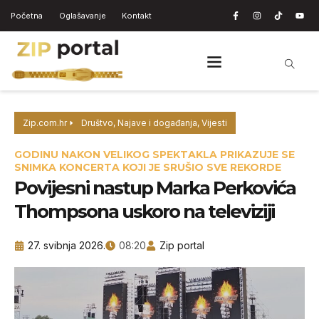
Početna
Oglašavanje
Kontakt
Zip.com.hr
Društvo
,
Najave i događanja
,
Vijesti
GODINU NAKON VELIKOG SPEKTAKLA PRIKAZUJE SE
SNIMKA KONCERTA KOJI JE SRUŠIO SVE REKORDE
Povijesni nastup Marka Perkovića
Thompsona uskoro na televiziji
27. svibnja 2026.
08:20
Zip portal