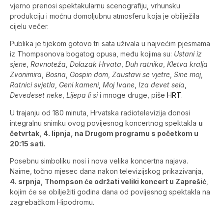
vjerno prenosi spektakularnu scenografiju, vrhunsku
produkciju i moćnu domoljubnu atmosferu koja je obilježila
cijelu večer.
Publika je tijekom gotovo tri sata uživala u najvećim pjesmama
iz Thompsonova bogatog opusa, među kojima su:
Ustani iz
sjene
,
Ravnoteža
,
Dolazak Hrvata
,
Duh ratnika
,
Kletva kralja
Zvonimira
,
Bosna
,
Gospin dom
,
Zaustavi se vjetre
,
Sine moj
,
Ratnici svjetla
,
Geni kameni
,
Moj Ivane
,
Iza devet sela
,
Devedeset neke
,
Lijepa li si
i mnoge druge, piše
HRT
.
U trajanju od 180 minuta, Hrvatska radiotelevizija donosi
integralnu snimku ovog povijesnog koncertnog spektakla
u
četvrtak, 4. lipnja, na Drugom programu s početkom u
20:15 sati.
Posebnu simboliku nosi i nova velika koncertna najava.
Naime, točno mjesec dana nakon televizijskog prikazivanja,
4. srpnja, Thompson će održati veliki koncert u Zaprešić
,
kojim će se obilježiti godina dana od povijesnog spektakla na
zagrebačkom Hipodromu.