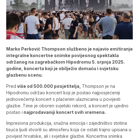
Marko Perković Thompson službeno je najavio emitiranje
integralne koncertne snimke povijesnog spektakla
održanog na zagrebačkom Hipodromu 5. srpnja 2025.
godine, koncerta koji je obilježio domaću i svjetsku
glazbenu scenu.
Pred
više od 500.000 posjetitelja,
Thompson je na
Hipodromu održao koncert koji je postao najposjećeniji
jednovečernji koncert s plaćenim ulaznicama u povijesti
glazbe. Time je oboren svjetski rekord, a koncert je ujedno
postao i
najprodavaniji koncert svih vremena.
Impresivna produkcija, snažna emocija i zajedništvo stotina
tisuća ljudi stvorili su atmosferu koja će ostati trajno upisana u
povijest hrvatske, ali i svjetske glazbe. Koncertna snimka