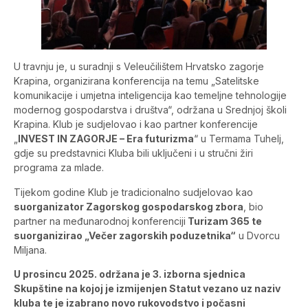
U travnju je, u suradnji s Veleučilištem Hrvatsko zagorje
Krapina, organizirana konferencija na temu „Satelitske
komunikacije i umjetna inteligencija kao temeljne tehnologije
modernog gospodarstva i društva“, održana u Srednjoj školi
Krapina. Klub je sudjelovao i kao partner konferencije
„
INVEST IN ZAGORJE – Era futurizma
“ u Termama Tuhelj,
gdje su predstavnici Kluba bili uključeni i u stručni žiri
programa za mlade.
Tijekom godine Klub je tradicionalno sudjelovao kao
suorganizator Zagorskog gospodarskog zbora
, bio
partner na međunarodnoj konferenciji
Turizam 365 te
suorganizirao „Večer zagorskih poduzetnika“
u Dvorcu
Miljana.
U prosincu 2025. održana je 3. izborna sjednica
Skupštine na kojoj je izmijenjen Statut vezano uz naziv
kluba te je izabrano novo rukovodstvo i počasni