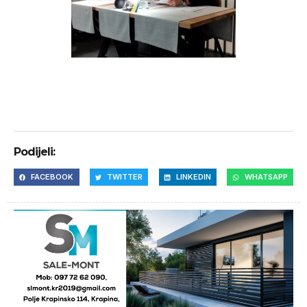
Podijeli:
FACEBOOK
TWITTER
LINKEDIN
WHATSAPP