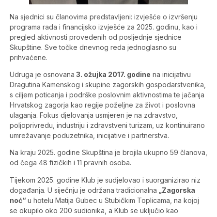
Na sjednici su članovima predstavljeni: izvješće o izvršenju
programa rada i financijsko izvješće za 2025. godinu, kao i
pregled aktivnosti provedenih od posljednje sjednice
Skupštine. Sve točke dnevnog reda jednoglasno su
prihvaćene.
Udruga je osnovana
3. ožujka 2017. godine
na inicijativu
Dragutina Kamenskog i skupine zagorskih gospodarstvenika,
s ciljem poticanja i podrške poslovnim aktivnostima te jačanja
Hrvatskog zagorja kao regije poželjne za život i poslovna
ulaganja. Fokus djelovanja usmjeren je na zdravstvo,
poljoprivredu, industriju i zdravstveni turizam, uz kontinuirano
umrežavanje poduzetnika, inicijative i partnerstva.
Na kraju 2025. godine Skupština je brojila ukupno 59 članova,
od čega 48 fizičkih i 11 pravnih osoba.
Tijekom 2025. godine Klub je sudjelovao i suorganizirao niz
događanja. U siječnju je održana tradicionalna
„Zagorska
noć“
u hotelu Matija Gubec u Stubičkim Toplicama, na kojoj
se okupilo oko 200 sudionika, a Klub se uključio kao