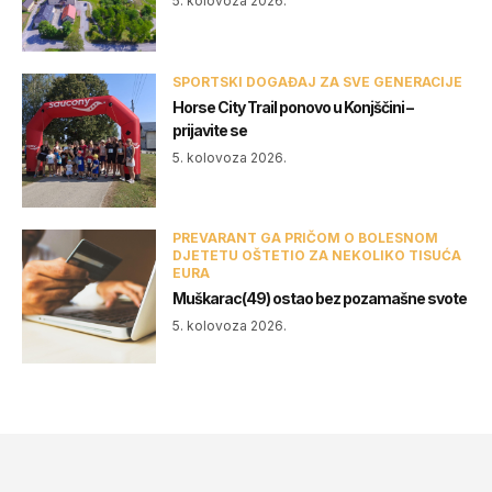
5. kolovoza 2026.
SPORTSKI DOGAĐAJ ZA SVE GENERACIJE
Horse City Trail ponovo u Konjščini –
prijavite se
5. kolovoza 2026.
PREVARANT GA PRIČOM O BOLESNOM
DJETETU OŠTETIO ZA NEKOLIKO TISUĆA
EURA
Muškarac(49) ostao bez pozamašne svote
5. kolovoza 2026.