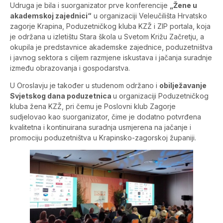
Udruga je bila i suorganizator prve konferencije
„Žene u
akademskoj zajednici“
u organizaciji Veleučilišta Hrvatsko
zagorje Krapina, Poduzetničkog kluba KZŽ i ZIP portala, koja
je održana u izletištu Stara škola u Svetom Križu Začretju, a
okupila je predstavnice akademske zajednice, poduzetništva
i javnog sektora s ciljem razmjene iskustava i jačanja suradnje
između obrazovanja i gospodarstva.
U Oroslavju je također u studenom održano i
obilježavanje
Svjetskog dana poduzetnica
u organizaciji Poduzetničkog
kluba žena KZŽ, pri čemu je Poslovni klub Zagorje
sudjelovao kao suorganizator, čime je dodatno potvrđena
kvalitetna i kontinuirana suradnja usmjerena na jačanje i
promociju poduzetništva u Krapinsko-zagorskoj županiji.