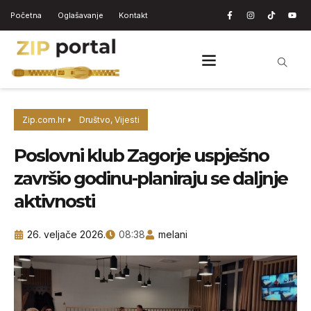
Početna
Oglašavanje
Kontakt
Zip.com.hr
Društvo
,
Vijesti
Poslovni klub Zagorje uspješno
završio godinu-planiraju se daljnje
aktivnosti
26. veljače 2026.
08:38
melani