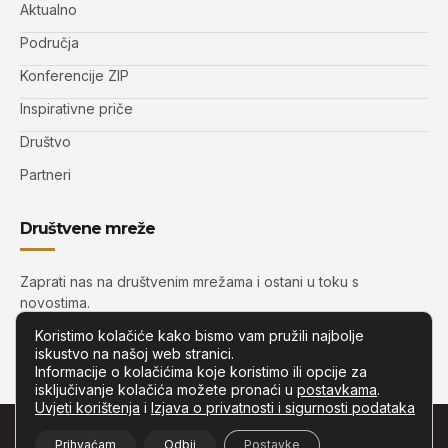
Aktualno
Područja
Konferencije ZIP
Inspirativne priče
Društvo
Partneri
Društvene mreže
Zaprati nas na društvenim mrežama i ostani u toku s
novostima.
Koristimo kolačiće kako bismo vam pružili najbolje
iskustvo na našoj web stranici.
Informacije o kolačićima koje koristimo ili opcije za
isključivanje kolačića možete pronaći u
postavkama
.
Uvjeti korištenja
i
Izjava o privatnosti i sigurnosti podataka
© Copyright –
Zip.com.hr
– Sva prava pridržana.
Prihvaćam
Odbij
Postavke