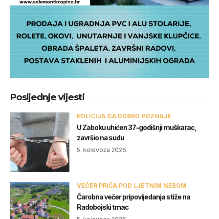
Posljednje vijesti
POLICIJA GA DOBRO POZNAJE
U Zaboku uhićen 37-godišnji muškarac,
završio na sudu
5. kolovoza 2026.
VEČER PRIČA POD LJETNIM NEBOM
Čarobna večer pripovijedanja stiže na
Radobojski trnac