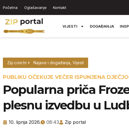
Početna
Oglašavanje
Kontakt
VIJESTI
DOGAĐANJA
INSP
Zip.com.hr
Najave i događanja
,
Vijesti
PUBLIKU OČEKUJE VEČER ISPUNJENA DJEČJ
Popularna priča Froze
plesnu izvedbu u Lu
10. lipnja 2026.
08:43
Zip portal