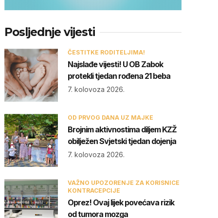
Posljednje vijesti
ČESTITKE RODITELJIMA!
Najslađe vijesti! U OB Zabok
protekli tjedan rođena 21 beba
7. kolovoza 2026.
OD PRVOG DANA UZ MAJKE
Brojnim aktivnostima diljem KZŽ
obilježen Svjetski tjedan dojenja
7. kolovoza 2026.
VAŽNO UPOZORENJE ZA KORISNICE
KONTRACEPCIJE
Oprez! Ovaj lijek povećava rizik
od tumora mozga