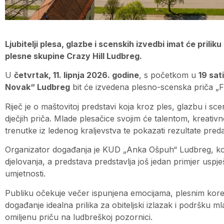
Ljubitelji plesa, glazbe i scenskih izvedbi imat će pril
plesne skupine Crazy Hill Ludbreg.
U
četvrtak, 11. lipnja 2026. godine
, s početkom u
19 sati
Novak“ Ludbreg
bit će izvedena plesno-scenska priča „F
Riječ je o maštovitoj predstavi koja kroz ples, glazbu i scen
dječjih priča. Mlade plesačice svojim će talentom, kreati
trenutke iz ledenog kraljevstva te pokazati rezultate pred
Organizator događanja je KUD „Anka Ošpuh“ Ludbreg, koji
djelovanja, a predstava predstavlja još jedan primjer uspj
umjetnosti.
Publiku očekuje večer ispunjena emocijama, plesnim kore
događanje idealna prilika za obiteljski izlazak i podršku 
omiljenu priču na ludbreškoj pozornici.