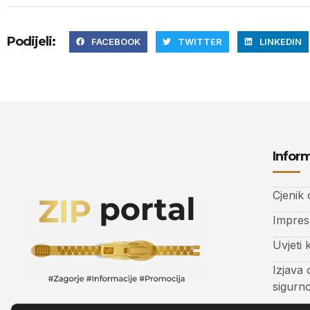
Podijeli:
FACEBOOK
TWITTER
LINKEDIN
Inform
Cjenik
Impre
Uvjeti 
Izjava 
sigurn