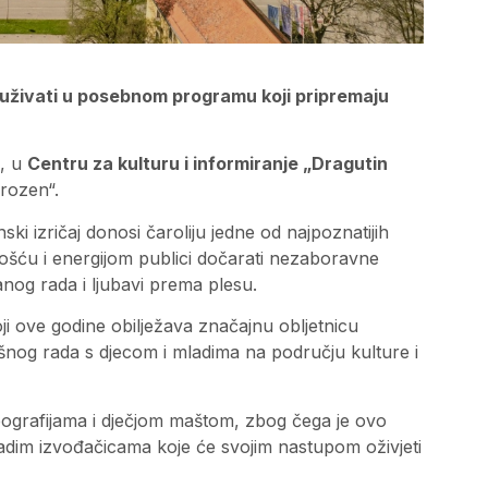
iku uživati u posebnom programu koji pripremaju
, u
Centru za kulturu i informiranje „Dragutin
rozen“.
ski izričaj donosi čaroliju jedne od najpoznatijih
vnošću i energijom publici dočarati nezaboravne
anog rada i ljubavi prema plesu.
 ove godine obilježava značajnu obljetnicu
ešnog rada s djecom i mladima na području kulture i
ografijama i dječjom maštom, zbog čega je ovo
mladim izvođačicama koje će svojim nastupom oživjeti