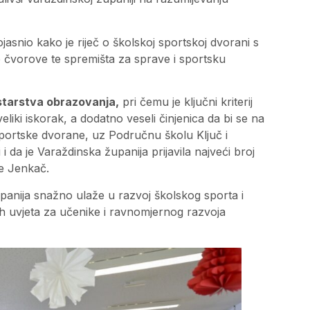
jasnio kako je riječ o školskoj sportskoj dvorani s
ne čvorove te spremišta za sprave i sportsku
starstva obrazovanja,
pri čemu je ključni kriterij
liki iskorak, a dodatno veseli činjenica da bi se na
sportske dvorane, uz Područnu školu Ključ i
 i da je Varaždinska županija prijavila najveći broj
je Jenkač.
panija snažno ulaže u razvoj školskog sporta i
jih uvjeta za učenike i ravnomjernog razvoja