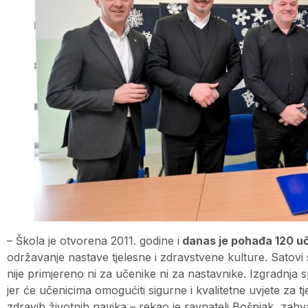
– Škola je otvorena 2011. godine i
danas je pohađa 120 uč
održavanje nastave tjelesne i zdravstvene kulture. Satovi
nije primjereno ni za učenike ni za nastavnike. Izgradnja
jer će učenicima omogućiti sigurne i kvalitetne uvjete za tj
zdravih životnih navika – rekao je ravnatelj Bošnjak, zahv