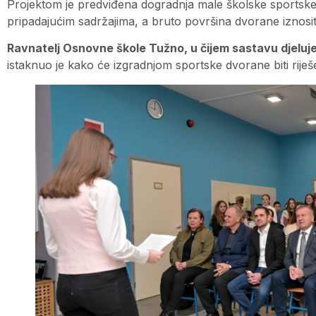
Projektom je predviđena dogradnja male školske sportske
pripadajućim sadržajima, a bruto površina dvorane iznosit
Ravnatelj Osnovne škole Tužno, u čijem sastavu djeluj
istaknuo je kako će izgradnjom sportske dvorane biti rije