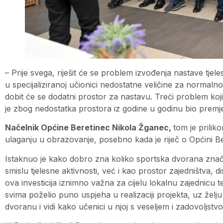
– Prije svega, riješit će se problem izvođenja nastave tjel
u specijaliziranoj učionici nedostatne veličine za norma
dobit će se dodatni prostor za nastavu. Treći problem koji 
je zbog nedostatka prostora iz godine u godinu bio premješ
Načelnik Općine Beretinec Nikola Žganec,
tom je prilik
ulaganju u obrazovanje, posebno kada je riječ o Općini Be
Istaknuo je kako dobro zna koliko sportska dvorana znači 
smislu tjelesne aktivnosti, već i kao prostor zajedništva, di
ova investicija iznimno važna za cijelu lokalnu zajednicu 
svima poželio puno uspjeha u realizaciji projekta, uz že
dvoranu i vidi kako učenici u njoj s veseljem i zadovoljstvo