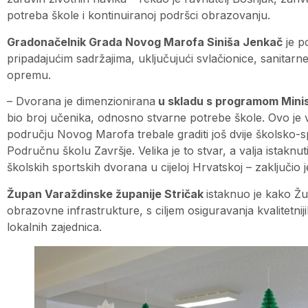
potreba škole i kontinuiranoj podršci obrazovanju.
Gradonačelnik Grada Novog Marofa Siniša Jenkač
je po
pripadajućim sadržajima, uključujući svlačionice, sanitar
opremu.
– Dvorana je dimenzionirana
u skladu s programom Mini
bio broj učenika, odnosno stvarne potrebe škole. Ovo je ve
području Novog Marofa trebale graditi još dvije školsko-
Područnu školu Završje. Velika je to stvar, a valja istaknuti
školskih sportskih dvorana u cijeloj Hrvatskoj – zaključio 
Župan Varaždinske županije Stričak
istaknuo je kako Žu
obrazovne infrastrukture, s ciljem osiguravanja kvalitetni
lokalnih zajednica.