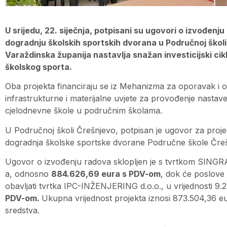
U srijedu, 22. siječnja, potpisani su ugovori o izvođenj
dogradnju školskih sportskih dvorana u Područnoj školi
Varaždinska županija nastavlja snažan investicijski cik
školskog sporta.
Oba projekta financiraju se iz Mehanizma za oporavak i otpo
infrastrukturne i materijalne uvjete za provođenje nastav
cjelodnevne škole u područnim školama.
U Područnoj školi Črešnjevo, potpisan je ugovor za proje
dogradnja školske sportske dvorane Područne škole Čreš
Ugovor o izvođenju radova sklopljen je s tvrtkom SINGRA 
a, odnosno
884.626,69 eura s PDV-om
, dok će poslove
obavljati tvrtka IPC-INŽENJERING d.o.o., u vrijednosti 9
PDV-om.
Ukupna vrijednost projekta iznosi 873.504,36 e
sredstva.