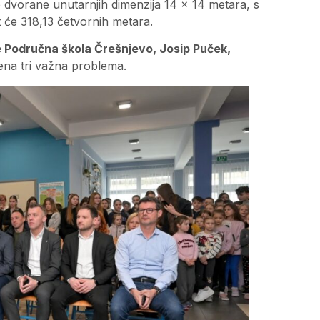
 dvorane unutarnjih dimenzija 14 × 14 metara, s
 će 318,13 četvornih metara.
e Područna škola Črešnjevo, Josip Puček,
šena tri važna problema.