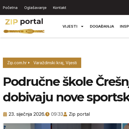
Početna
Oglašavanje
Kontakt
VIJESTI
DOGAĐANJA
INSP
Zip.com.hr
Varaždinski kraj
,
Vijesti
Područne škole Črešn
dobivaju nove sports
23. siječnja 2026.
09:33
Zip portal