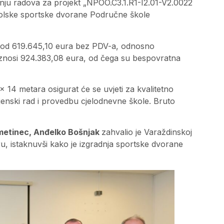
nju radova za projekt „NPOO.C3.1.R1-I2.01-V2.0022
kolske sportske dvorane Područne škole
ti od 619.645,10 eura bez PDV-a, odnosno
iznosi 924.383,08 eura, od čega su bespovratna
14 metara osigurat će se uvjeti za kvalitetno
jenski rad i provedbu cjelodnevne škole. Bruto
emetinec, Anđelko Bošnjak
zahvalio je Varaždinskoj
ru, istaknuvši kako je izgradnja sportske dvorane