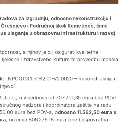
u radova za izgradnju, odnosno rekonstrukciju i
 Črešnjevo i Područnoj školi Remetinec, čime
lus ulaganja u obrazovnu infrastrukturu i razvoj
rnost, a njihov je cilj osigurati kvalitetne
e tjelesne i zdravstvene kulture te provedbu modela
kt „NPOO.C3.1.R1-I2.01-V2.0020 – Rekonstrukcija i
njevo“.
d.o.o., u vrijednosti od 707.701,35 eura bez PDV-
 stručnog nadzora i koordinatora zaštite na radu
.250,00 eura bez PDV-a, o
dnosno 11.562,50 eura s
ura, od čega 806.276,18 eura čine bespovratna