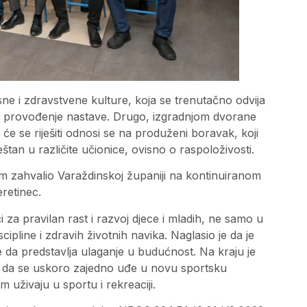
esne i zdravstvene kulture, koja se trenutačno odvija
lno provođenje nastave. Drugo, izgradnjom dvorane
će se riješiti odnosi se na produženi boravak, koji
tan u različite učionice, ovisno o raspoloživosti.
om zahvalio Varaždinskoj županiji na kontinuiranom
retinec.
za pravilan rast i razvoj djece i mladih, ne samo u
scipline i zdravih životnih navika. Naglasio je da je
te da predstavlja ulaganje u budućnost. Na kraju je
lju da se uskoro zajedno uđe u novu sportsku
m uživaju u sportu i rekreaciji.