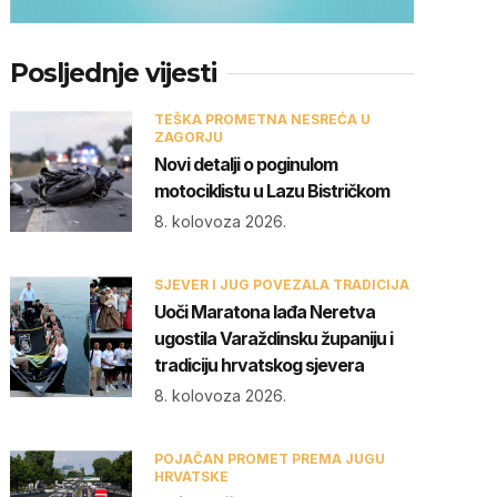
Posljednje vijesti
TEŠKA PROMETNA NESREĆA U
ZAGORJU
Novi detalji o poginulom
motociklistu u Lazu Bistričkom
8. kolovoza 2026.
SJEVER I JUG POVEZALA TRADICIJA
Uoči Maratona lađa Neretva
ugostila Varaždinsku županiju i
tradiciju hrvatskog sjevera
8. kolovoza 2026.
POJAČAN PROMET PREMA JUGU
HRVATSKE