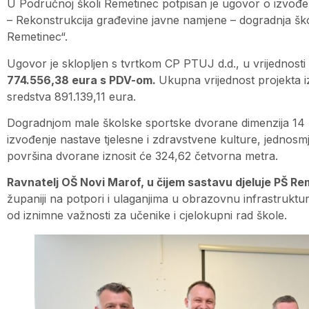
U Područnoj školi Remetinec potpisan je ugovor o izvođe
– Rekonstrukcija građevine javne namjene – dogradnja š
Remetinec“.
Ugovor je sklopljen s tvrtkom CP PTUJ d.d., u vrijednos
774.556,38 eura s PDV-om.
Ukupna vrijednost projekta 
sredstva 891.139,11 eura.
Dogradnjom male školske sportske dvorane dimenzija 14 × 
izvođenje nastave tjelesne i zdravstvene kulture, jednosm
površina dvorane iznosit će 324,62 četvorna metra.
Ravnatelj OŠ Novi Marof, u čijem sastavu djeluje PŠ R
županiji na potpori i ulaganjima u obrazovnu infrastruktu
od iznimne važnosti za učenike i cjelokupni rad škole.