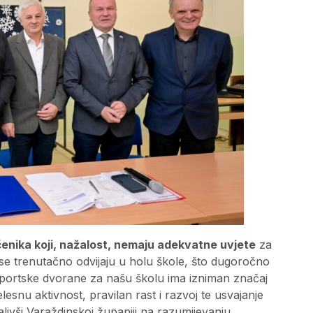
enika koji, nažalost, nemaju adekvatne uvjete
za
 se trenutačno odvijaju u holu škole, što dugoročno
 sportske dvorane za našu školu ima izniman značaj
elesnu aktivnost, pravilan rast i razvoj te usvajanje
alivši Varaždinskoj županiji na razumijevanju