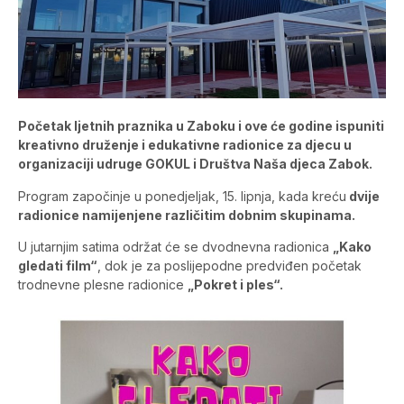
Početak ljetnih praznika u Zaboku i ove će godine ispuniti
kreativno druženje i edukativne radionice za djecu u
organizaciji udruge GOKUL i Društva Naša djeca Zabok.
Program započinje u ponedjeljak, 15. lipnja, kada kreću
dvije
radionice namijenjene različitim dobnim skupinama.
U jutarnjim satima održat će se dvodnevna radionica
„Kako
gledati film“
, dok je za poslijepodne predviđen početak
trodnevne plesne radionice
„Pokret i ples“.