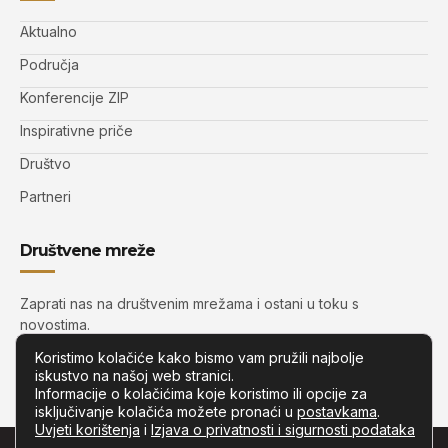
Aktualno
Područja
Konferencije ZIP
Inspirativne priče
Društvo
Partneri
Društvene mreže
Zaprati nas na društvenim mrežama i ostani u toku s
novostima.
Koristimo kolačiće kako bismo vam pružili najbolje
iskustvo na našoj web stranici.
Informacije o kolačićima koje koristimo ili opcije za
isključivanje kolačića možete pronaći u
postavkama
.
Uvjeti korištenja
i
Izjava o privatnosti i sigurnosti podataka