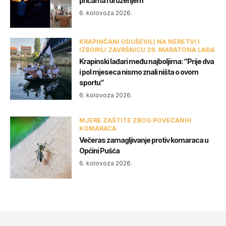
pričama i druženjem
6. kolovoza 2026.
KRAPINČANI ODUŠEVILI NA NERETVI I
IZBORILI ZAVRŠNICU 29. MARATONA LAĐA
Krapinski lađari među najboljima: “Prije dva
i pol mjeseca nismo znali ništa o ovom
sportu”
6. kolovoza 2026.
MJERE ZAŠTITE ZBOG POVEĆANIH
KOMARACA
Večeras zamagljivanje protiv komaraca u
Općini Pušća
6. kolovoza 2026.