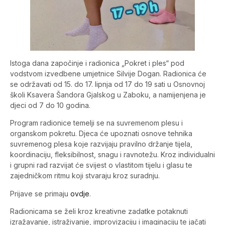
Istoga dana započinje i radionica „Pokret i ples“ pod
vodstvom izvedbene umjetnice Silvije Dogan. Radionica će
se održavati od 15. do 17. lipnja od 17 do 19 sati u Osnovnoj
školi Ksavera Šandora Gjalskog u Zaboku, a namijenjena je
djeci od 7 do 10 godina.
Program radionice temelji se na suvremenom plesu i
organskom pokretu. Djeca će upoznati osnove tehnika
suvremenog plesa koje razvijaju pravilno držanje tijela,
koordinaciju, fleksibilnost, snagu i ravnotežu. Kroz individualni
i grupni rad razvijat će svijest o vlastitom tijelu i glasu te
zajedničkom ritmu koji stvaraju kroz suradnju.
Prijave se primaju
ovdje
.
Radionicama se želi kroz kreativne zadatke potaknuti
izražavanje, istraživanje, improvizaciju i imaginaciju te jačati