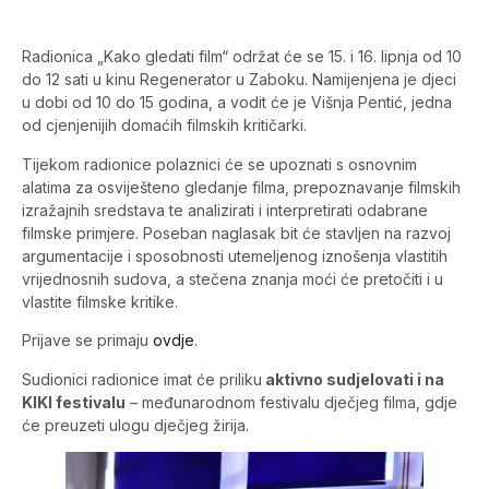
Radionica „Kako gledati film“ održat će se 15. i 16. lipnja od 10
do 12 sati u kinu Regenerator u Zaboku. Namijenjena je djeci
u dobi od 10 do 15 godina, a vodit će je Višnja Pentić, jedna
od cjenjenijih domaćih filmskih kritičarki.
Tijekom radionice polaznici će se upoznati s osnovnim
alatima za osviješteno gledanje filma, prepoznavanje filmskih
izražajnih sredstava te analizirati i interpretirati odabrane
filmske primjere. Poseban naglasak bit će stavljen na razvoj
argumentacije i sposobnosti utemeljenog iznošenja vlastitih
vrijednosnih sudova, a stečena znanja moći će pretočiti i u
vlastite filmske kritike.
Prijave se primaju
ovdje
.
Sudionici radionice imat će priliku
aktivno sudjelovati i na
KIKI festivalu
– međunarodnom festivalu dječjeg filma, gdje
će preuzeti ulogu dječjeg žirija.