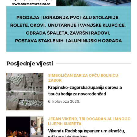
Posljednje vijesti
SIMBOLIČAN DAR ZA OPĆU BOLNICU
ZABOK
Krapinsko-zagorska županija darovala
tisuću bodija za novorođenčad
6. kolovoza 2026.
JEDAN VIKEND, TRI DOGAĐANJA I MNOGO
LIJEPIH SUSRETA
Vikend u Radoboju ispunjen umjetnošću,