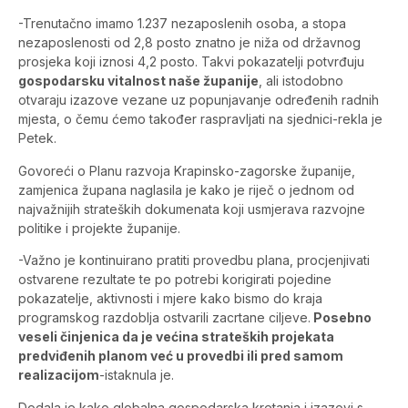
-Trenutačno imamo 1.237 nezaposlenih osoba, a stopa
nezaposlenosti od 2,8 posto znatno je niža od državnog
prosjeka koji iznosi 4,2 posto. Takvi pokazatelji potvrđuju
gospodarsku vitalnost naše županije
, ali istodobno
otvaraju izazove vezane uz popunjavanje određenih radnih
mjesta, o čemu ćemo također raspravljati na sjednici-rekla je
Petek.
Govoreći o Planu razvoja Krapinsko-zagorske županije,
zamjenica župana naglasila je kako je riječ o jednom od
najvažnijih strateških dokumenata koji usmjerava razvojne
politike i projekte županije.
-Važno je kontinuirano pratiti provedbu plana, procjenjivati
ostvarene rezultate te po potrebi korigirati pojedine
pokazatelje, aktivnosti i mjere kako bismo do kraja
programskog razdoblja ostvarili zacrtane ciljeve.
Posebno
veseli činjenica da je većina strateških projekata
predviđenih planom već u provedbi ili pred samom
realizacijom
-istaknula je.
Dodala je kako globalna gospodarska kretanja i izazovi s