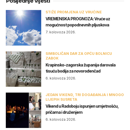
Posljednje vijesti
STIŽE PROMJENA UZ VRUĆINE
VREMENSKA PROGNOZA: Vruće uz
mogućnost popodnevnih pljuskova
7. kolovoza 2026.
SIMBOLIČAN DAR ZA OPĆU BOLNICU
ZABOK
Krapinsko-zagorska županija darovala
tisuću bodija za novorođenčad
6. kolovoza 2026.
JEDAN VIKEND, TRI DOGAĐANJA I MNOGO
LIJEPIH SUSRETA
Vikend u Radoboju ispunjen umjetnošću,
pričama i druženjem
6. kolovoza 2026.