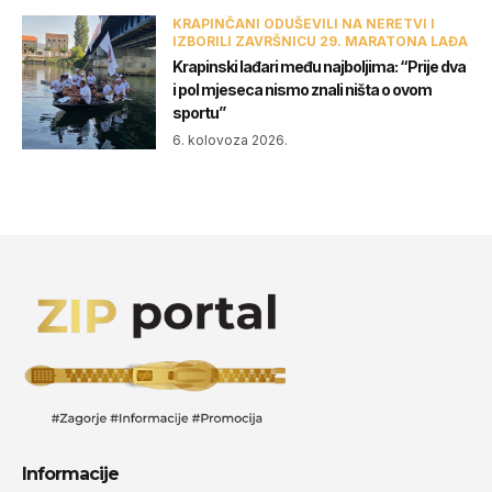
KRAPINČANI ODUŠEVILI NA NERETVI I
IZBORILI ZAVRŠNICU 29. MARATONA LAĐA
Krapinski lađari među najboljima: “Prije dva
i pol mjeseca nismo znali ništa o ovom
sportu”
6. kolovoza 2026.
Informacije