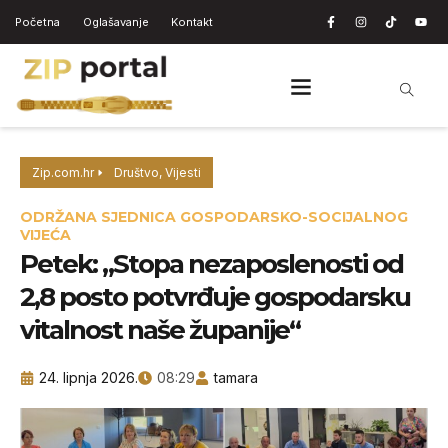
Početna
Oglašavanje
Kontakt
Zip.com.hr
Društvo
,
Vijesti
ODRŽANA SJEDNICA GOSPODARSKO-SOCIJALNOG
VIJEĆA
Petek: „Stopa nezaposlenosti od
2,8 posto potvrđuje gospodarsku
vitalnost naše županije“
24. lipnja 2026.
08:29
tamara