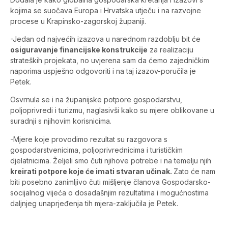
kojima se suočava Europa i Hrvatska utječu i na razvojne
procese u Krapinsko-zagorskoj županiji.
-Jedan od najvećih izazova u narednom razdoblju bit će
osiguravanje financijske konstrukcije
za realizaciju
strateških projekata, no uvjerena sam da ćemo zajedničkim
naporima uspješno odgovoriti i na taj izazov-poručila je
Petek.
Osvrnula se i na županijske potpore gospodarstvu,
poljoprivredi i turizmu, naglasivši kako su mjere oblikovane u
suradnji s njihovim korisnicima.
-Mjere koje provodimo rezultat su razgovora s
gospodarstvenicima, poljoprivrednicima i turističkim
djelatnicima. Željeli smo čuti njihove potrebe i na temelju njih
kreirati potpore koje će imati stvaran učinak.
Zato će nam
biti posebno zanimljivo čuti mišljenje članova Gospodarsko-
socijalnog vijeća o dosadašnjim rezultatima i mogućnostima
daljnjeg unaprjeđenja tih mjera-zaključila je Petek.