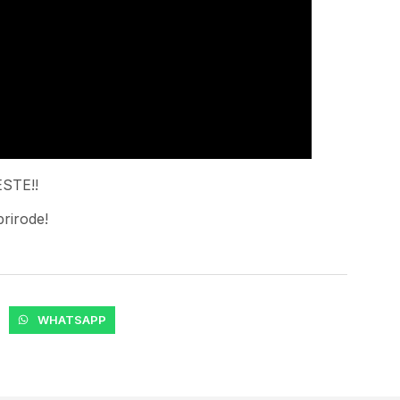
CESTE!!
rirode!
WHATSAPP