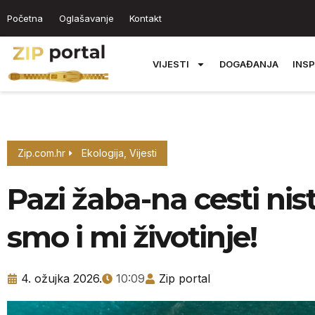
Početna
Oglašavanje
Kontakt
VIJESTI
DOGAĐANJA
INSP
Zip.com.hr
Ekologija
,
Vijesti
Pazi žaba-na cesti nis
smo i mi životinje!
4. ožujka 2026.
10:09
Zip portal