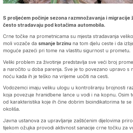
S proljećem počinje sezona razmnožavanja i migracije ž
često stradavaju pod kotačima automobila.
Crne točke na prometnicama su mjesta stradavanja velik
moli vozače da
smanje brzinu
na tom djelu ceste i da izb
moguće pazeći pri tome na vlastitu sigurnost u prometu.
Veliki problem za životinje predstavlja sve veći broj prome
a naročito u doba parenja. Sve je to povezano upravo s
noću kada ih je teško na vrijeme uočiti na cesti.
Vodozemci imaju veliku ulogu u kontroliranju brojnosti 
koja povezuje hranidbene lance u vodi i na kopnu. Osim tog
od karakteristika koje ih čine dobrim bioindikatorima te se
okoliša.
Javna ustanova za upravljanje zaštićenim dijelovima pri
tijekom ožujka provodi aktivnost sanacije crne točku za v