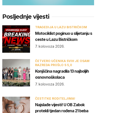
Posljednje vijesti
TRAGEDIJA U LAZU BISTRIČKOM
Motociklist poginuo u slijetanju s
ceste u Lazu Bistričkom
7. kolovoza 2026.
ČETVERO UČENIKA SVIH JE OSAM
RAZREDA PROŠLO S 5,0
Konjščina nagradila 13 najboljih
osnovnoškolaca
7. kolovoza 2026.
ČESTITKE RODITELJIMA!
Najslađe vijesti! U OB Zabok
protekli tjedan rođena 21 beba