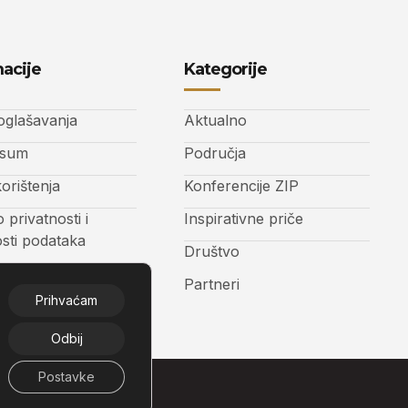
acije
Kategorije
 oglašavanja
Aktualno
ssum
Područja
korištenja
Konferencije ZIP
o privatnosti i
Inspirativne priče
osti podataka
Društvo
t
Partneri
Prihvaćam
Odbij
Postavke