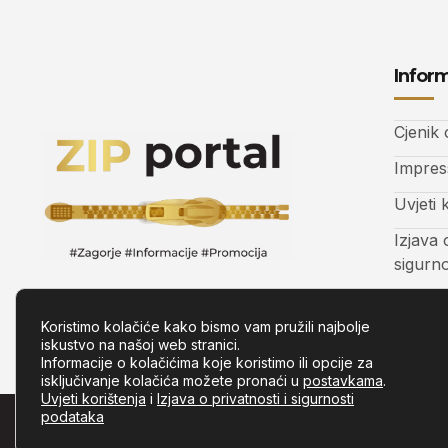
Inform
Cjenik
Impre
Uvjeti 
Izjava 
sigurn
Kontak
Koristimo kolačiće kako bismo vam pružili najbolje
iskustvo na našoj web stranici.
Informacije o kolačićima koje koristimo ili opcije za
isključivanje kolačića možete pronaći u
postavkama
.
Uvjeti korištenja
i
Izjava o privatnosti i sigurnosti
podataka
© Copyright –
Zip.com.hr
– Sva prava pridržana.