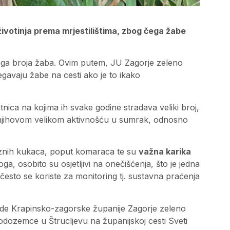
ivotinja prema mrjestilištima, zbog čega žabe
oga broja žaba. Ovim putem, JU Zagorje zeleno
jegavaju žabe na cesti ako je to ikako
tnica na kojima ih svake godine stradava veliki broj,
 njihovom velikom aktivnošću u sumrak, odnosno
raznih kukaca, poput komaraca te su
važna karika
a, osobito su osjetljivi na onečišćenja, što je jedna
 često se koriste za monitoring tj. sustavna praćenja
rode Krapinsko-zagorske županije Zagorje zeleno
odozemce u Štrucljevu na županijskoj cesti Sveti