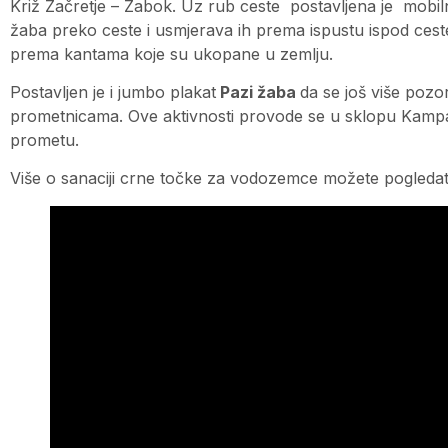
Križ Začretje – Zabok. Uz rub ceste postavljena je mobi
žaba preko ceste i usmjerava ih prema ispustu ispod ceste
prema kantama koje su ukopane u zemlju.
Postavljen je i jumbo plakat
Pazi žaba
da se još više poz
prometnicama. Ove aktivnosti provode se u sklopu Kampanj
prometu.
Više o sanaciji crne točke za vodozemce možete pogledati