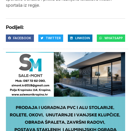
sportaša iz regije.
Podijeli:
FACEBOOK
TWITTER
LINKEDIN
WHATSAPP