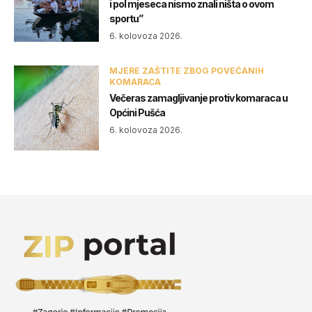
i pol mjeseca nismo znali ništa o ovom
sportu”
6. kolovoza 2026.
MJERE ZAŠTITE ZBOG POVEĆANIH
KOMARACA
Večeras zamagljivanje protiv komaraca u
Općini Pušća
6. kolovoza 2026.