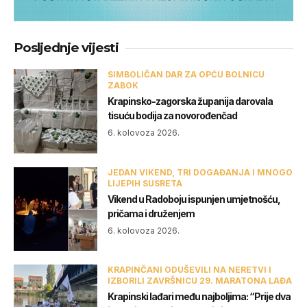
Posljednje vijesti
SIMBOLIČAN DAR ZA OPĆU BOLNICU
ZABOK
Krapinsko-zagorska županija darovala
tisuću bodija za novorođenčad
6. kolovoza 2026.
JEDAN VIKEND, TRI DOGAĐANJA I MNOGO
LIJEPIH SUSRETA
Vikend u Radoboju ispunjen umjetnošću,
pričama i druženjem
6. kolovoza 2026.
KRAPINČANI ODUŠEVILI NA NERETVI I
IZBORILI ZAVRŠNICU 29. MARATONA LAĐA
Krapinski lađari među najboljima: “Prije dva