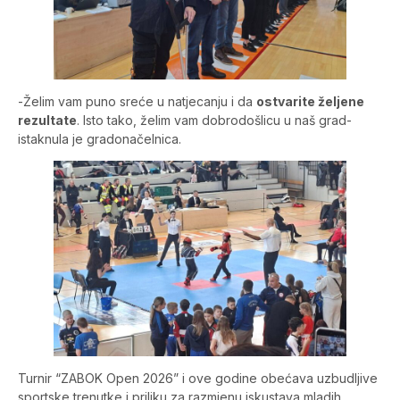
-Želim vam puno sreće u natjecanju i da
ostvarite željene
rezultate
. Isto tako, želim vam dobrodošlicu u naš grad-
istaknula je gradonačelnica.
Turnir “ZABOK Open 2026” i ove godine obećava uzbudljive
sportske trenutke i priliku za razmjenu iskustava mladih