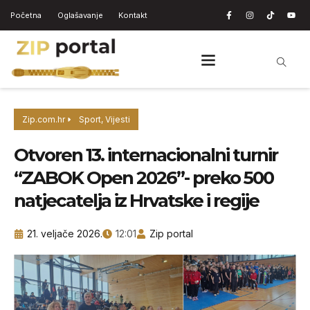
Početna
Oglašavanje
Kontakt
Zip.com.hr
Sport
,
Vijesti
Otvoren 13. internacionalni turnir
“ZABOK Open 2026”- preko 500
natjecatelja iz Hrvatske i regije
21. veljače 2026.
12:01
Zip portal