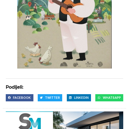
Podijeli:
FACEBOOK
TWITTER
LINKEDIN
WHATSAPP