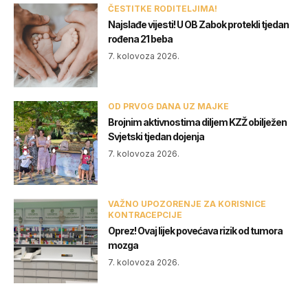
ČESTITKE RODITELJIMA!
Najslađe vijesti! U OB Zabok protekli tjedan
rođena 21 beba
7. kolovoza 2026.
OD PRVOG DANA UZ MAJKE
Brojnim aktivnostima diljem KZŽ obilježen
Svjetski tjedan dojenja
7. kolovoza 2026.
VAŽNO UPOZORENJE ZA KORISNICE
KONTRACEPCIJE
Oprez! Ovaj lijek povećava rizik od tumora
mozga
7. kolovoza 2026.