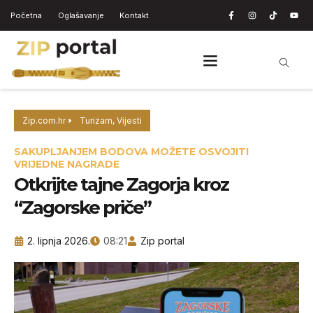
Početna
Oglašavanje
Kontakt
Zip.com.hr
Turizam
,
Vijesti
SAKUPLJANJEM BODOVA MOŽETE OSVOJITI
VRIJEDNE NAGRADE
Otkrijte tajne Zagorja kroz
“Zagorske priče”
2. lipnja 2026.
08:21
Zip portal