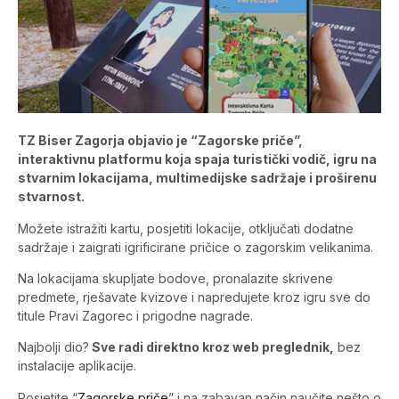
TZ Biser Zagorja objavio je “Zagorske priče”,
interaktivnu platformu koja spaja turistički vodič, igru na
stvarnim lokacijama, multimedijske sadržaje i proširenu
stvarnost.
Možete istražiti kartu, posjetiti lokacije, otključati dodatne
sadržaje i zaigrati igrificirane pričice o zagorskim velikanima.
Na lokacijama skupljate bodove, pronalazite skrivene
predmete, rješavate kvizove i napredujete kroz igru sve do
titule Pravi Zagorec i prigodne nagrade.
Najbolji dio?
Sve radi direktno kroz web preglednik,
bez
instalacije aplikacije.
Posjetite “
Zagorske priče
” i na zabavan način naučite nešto o