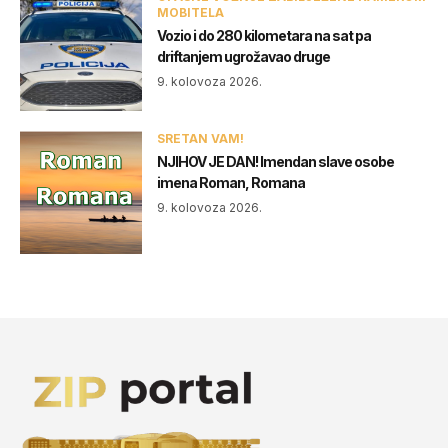
MOBITELA
Vozio i do 280 kilometara na sat pa
driftanjem ugrožavao druge
9. kolovoza 2026.
SRETAN VAM!
NJIHOV JE DAN! Imendan slave osobe
imena Roman, Romana
9. kolovoza 2026.