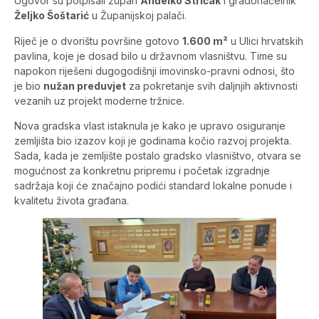
Ugovor su potpisali župan
Anđelko Stričak
i gradonačelnik
Željko Šoštarić
u Županijskoj palači.
Riječ je o dvorištu površine gotovo
1.600 m²
u Ulici hrvatskih
pavlina, koje je dosad bilo u državnom vlasništvu. Time su
napokon riješeni dugogodišnji imovinsko-pravni odnosi, što
je bio
nužan preduvjet
za pokretanje svih daljnjih aktivnosti
vezanih uz projekt moderne tržnice.
Nova gradska vlast istaknula je kako je upravo osiguranje
zemljišta bio izazov koji je godinama kočio razvoj projekta.
Sada, kada je zemljište postalo gradsko vlasništvo, otvara se
mogućnost za konkretnu pripremu i početak izgradnje
sadržaja koji će značajno podići standard lokalne ponude i
kvalitetu života građana.