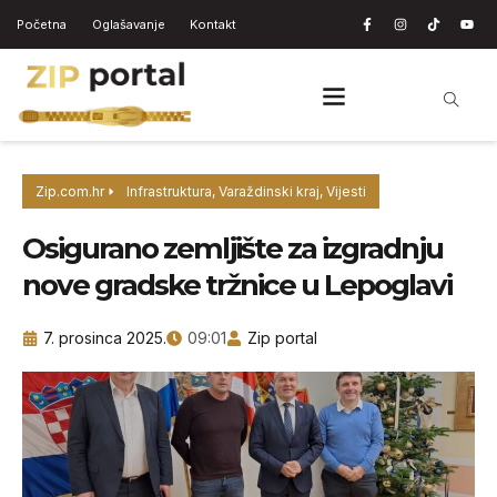
Početna
Oglašavanje
Kontakt
Zip.com.hr
Infrastruktura
,
Varaždinski kraj
,
Vijesti
Osigurano zemljište za izgradnju
nove gradske tržnice u Lepoglavi
7. prosinca 2025.
09:01
Zip portal