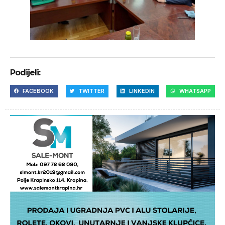
Podijeli:
FACEBOOK
TWITTER
LINKEDIN
WHATSAPP