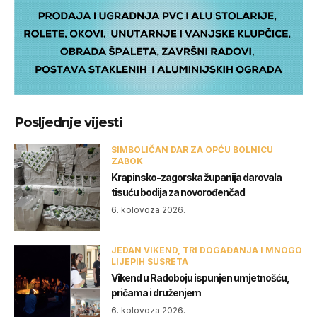
Posljednje vijesti
SIMBOLIČAN DAR ZA OPĆU BOLNICU
ZABOK
Krapinsko-zagorska županija darovala
tisuću bodija za novorođenčad
6. kolovoza 2026.
JEDAN VIKEND, TRI DOGAĐANJA I MNOGO
LIJEPIH SUSRETA
Vikend u Radoboju ispunjen umjetnošću,
pričama i druženjem
6. kolovoza 2026.