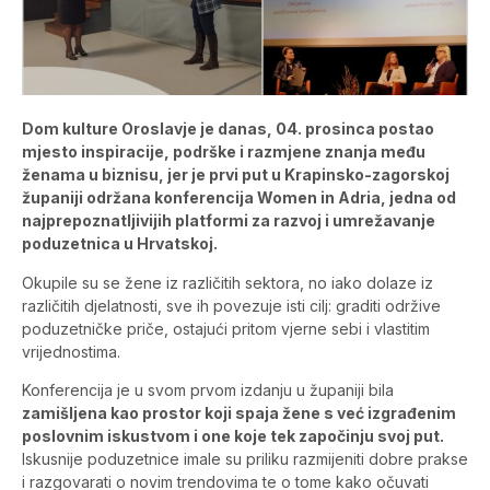
Dom kulture Oroslavje je danas, 04. prosinca postao
mjesto inspiracije, podrške i razmjene znanja među
ženama u biznisu, jer je prvi put u Krapinsko-zagorskoj
županiji održana konferencija Women in Adria, jedna od
najprepoznatljivijih platformi za razvoj i umrežavanje
poduzetnica u Hrvatskoj.
Okupile su se žene iz različitih sektora, no iako dolaze iz
različitih djelatnosti, sve ih povezuje isti cilj: graditi održive
poduzetničke priče, ostajući pritom vjerne sebi i vlastitim
vrijednostima.
Konferencija je u svom prvom izdanju u županiji bila
zamišljena kao prostor koji spaja žene s već izgrađenim
poslovnim iskustvom i one koje tek započinju svoj put.
Iskusnije poduzetnice imale su priliku razmijeniti dobre prakse
i razgovarati o novim trendovima te o tome kako očuvati