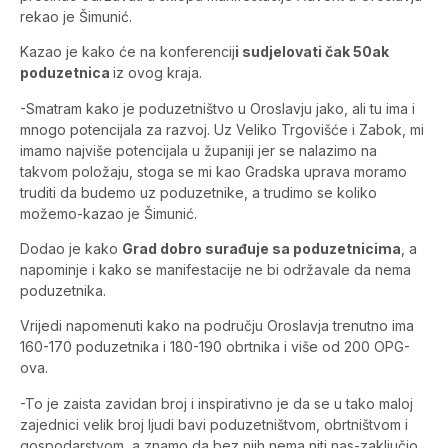
rekao je Šimunić.
Kazao je kako će na konferencij
i sudjelovati čak 50ak
poduzetnica
iz ovog kraja.
-Smatram kako je poduzetništvo u Oroslavju jako, ali tu ima i
mnogo potencijala za razvoj. Uz Veliko Trgovišće i Zabok, mi
imamo najviše potencijala u županiji jer se nalazimo na
takvom položaju, stoga se mi kao Gradska uprava moramo
truditi da budemo uz poduzetnike, a trudimo se koliko
možemo-kazao je Šimunić.
Dodao je kako
Grad dobro surađuje sa poduzetnicima
, a
napominje i kako se manifestacije ne bi održavale da nema
poduzetnika.
Vrijedi napomenuti kako na području Oroslavja trenutno ima
160-170 poduzetnika i 180-190 obrtnika i više od 200 OPG-
ova.
-To je zaista zavidan broj i inspirativno je da se u tako maloj
zajednici velik broj ljudi bavi poduzetništvom, obrtništvom i
gospodarstvom, a znamo da bez njih nema niti nas-zaključio