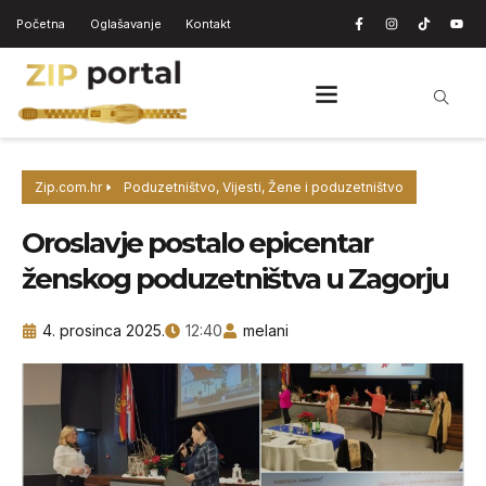
Početna
Oglašavanje
Kontakt
Zip.com.hr
Poduzetništvo
,
Vijesti
,
Žene i poduzetništvo
Oroslavje postalo epicentar
ženskog poduzetništva u Zagorju
4. prosinca 2025.
12:40
melani