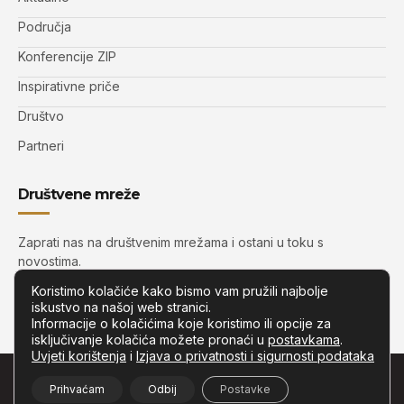
Područja
Konferencije ZIP
Inspirativne priče
Društvo
Partneri
Društvene mreže
Zaprati nas na društvenim mrežama i ostani u toku s
novostima.
Koristimo kolačiće kako bismo vam pružili najbolje
iskustvo na našoj web stranici.
Informacije o kolačićima koje koristimo ili opcije za
isključivanje kolačića možete pronaći u
postavkama
.
Uvjeti korištenja
i
Izjava o privatnosti i sigurnosti podataka
© Copyright –
Zip.com.hr
– Sva prava pridržana.
Prihvaćam
Odbij
Postavke