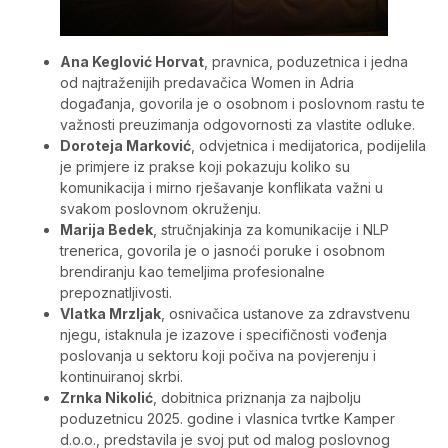
Ana Keglović Horvat
, pravnica, poduzetnica i jedna
od najtraženijih predavačica Women in Adria
događanja, govorila je o osobnom i poslovnom rastu te
važnosti preuzimanja odgovornosti za vlastite odluke.
Doroteja Marković
, odvjetnica i medijatorica, podijelila
je primjere iz prakse koji pokazuju koliko su
komunikacija i mirno rješavanje konflikata važni u
svakom poslovnom okruženju.
Marija Bedek
, stručnjakinja za komunikacije i NLP
trenerica, govorila je o jasnoći poruke i osobnom
brendiranju kao temeljima profesionalne
prepoznatljivosti.
Vlatka Mrzljak
, osnivačica ustanove za zdravstvenu
njegu, istaknula je izazove i specifičnosti vođenja
poslovanja u sektoru koji počiva na povjerenju i
kontinuiranoj skrbi.
Zrnka Nikolić
, dobitnica priznanja za najbolju
poduzetnicu 2025. godine i vlasnica tvrtke Kamper
d.o.o., predstavila je svoj put od malog poslovnog