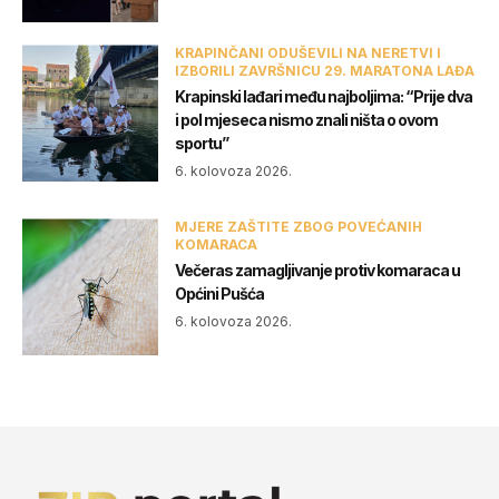
KRAPINČANI ODUŠEVILI NA NERETVI I
IZBORILI ZAVRŠNICU 29. MARATONA LAĐA
Krapinski lađari među najboljima: “Prije dva
i pol mjeseca nismo znali ništa o ovom
sportu”
6. kolovoza 2026.
MJERE ZAŠTITE ZBOG POVEĆANIH
KOMARACA
Večeras zamagljivanje protiv komaraca u
Općini Pušća
6. kolovoza 2026.