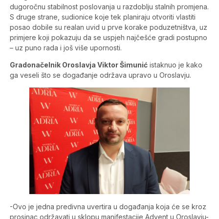
dugoročnu stabilnost poslovanja u razdoblju stalnih promjena.
S druge strane, sudionice koje tek planiraju otvoriti vlastiti
posao dobile su realan uvid u prve korake poduzetništva, uz
primjere koji pokazuju da se uspjeh najčešće gradi postupno
– uz puno rada i još više upornosti.
Gradonačelnik Oroslavja Viktor Šimunić
istaknuo je kako
ga veseli što se događanje održava upravo u Oroslavju.
-Ovo je jedna predivna uvertira u događanja koja će se kroz
prosinac održavati u sklopu manifestacije Advent u Oroslavju-