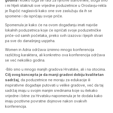
godina
i koliko toga se radi za njihove stanovnike, stoga smo
i mi htjeli istaknuti sve vrijedne poduzetnice u Oroslavju-rekla
je Rupčić naglasivši kako one sve zaslužuju da ih se
spomene i da ispričaju svoje priče.
Spomenula je kako će na ovom događanju imati najviše
lokalnih poduzetnica koje će ispričati svoje poduzetničke
priče-od samih početaka, preko svih izazova i lijepih stvari
pa sve do današnjeg uspjeha.
Women in Adria održava iznimno mnogo konferencija
različitog karaktera, ali konkretno ova konferencija održava
se već nekoliko godina.
-Bilo smo u mnogo manjih gradova Hrvatske, ali i na otocima.
Cilj ovog koncepta je da manji gradovi dobiju kvalitetan
sadržaj
, da poduzetnice ne moraju za edukacije ili
inspirativne događaje putovati u velike gradove, već da taj
sadržaj imaju u svojim manjim sredinama koje su itekako
vrijedne i bitne za Hrvatsku-napomenula je te dodala kako
imaju pozitivne povratne dojmove nakon ovakvih
konferencija.