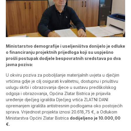
Ministarstvo demografije i useljeništva donijelo je odluke
o financiranju projektnih prijedloga koji su uspješno
prošli postupak dodjele bespovratnih sredstava po dva
javna poziva:
U okviru poziva za poboljšanje materijalnih uvjeta u dječjim
vrtićima gdje je cilj osigurati kvalitetnu, dostupnu i priuštivu
uslugu skrbi i obrazovanja djece u sustavu predškolskog
odgoja i obrazovanja, Općina Zlatar Bistrica je prijavila
uređenje dječjeg igrališta Dječjeg vrtića ZLATNI DANI
opremanjem igrališta antistresnim podlogama oko postojećih
sprava. Vrijednost projekta iznosi 20.618,75 €, a Odlukom
Ministarstva Općini Zlatar Bistrica
dodijeljeno je 10.000,00
€.