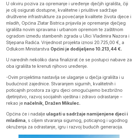
U okviru poziva za opremanje i uređenje dječjih igrališta, čiji
je cilj osigurati dostupne, kvalitetne i priuštive sadržaje
društvene infrastrukture za povećanje kvalitete života djece i
mladih, Općina Zlatar Bistrica prijavila je opremanje dječjeg
igrališta novim spravama i urbanom opremom te zaštitnom
ogradom između stambenih zgrada u Ulici Vladimira Nazora i
Stjepana Radića. Vrijednost projekta iznosi 20.725,00 €, a
Odlukom Ministarstva
Općini je dodijeljeno 10.213,44 €.
U narednih nekoliko dana finalizirat će se postupci nabave za
oba igrališta te krenuti njihovo uređenje.
-Ovim projektima nastavlja se ulaganje u dječja igrališta i u
budućnost zajednice. Stvaranjem sigurnih, kvalitetnih i
poticajnih prostora za igru djeci omogućujemo bezbrižno
djetinjstvo, razvoj socijalnih vještina i zdravo odrastanje –
rekao je
načelnik, Dražen Mikulec.
Općina će i nadalje
ulagati u sadržaje namijenjene djeci i
mladima
, s ciljem stvaranja sigurnog, poticajnog i ugodnog
okruženja za odrastanje, igru i razvoj budućih generacija.