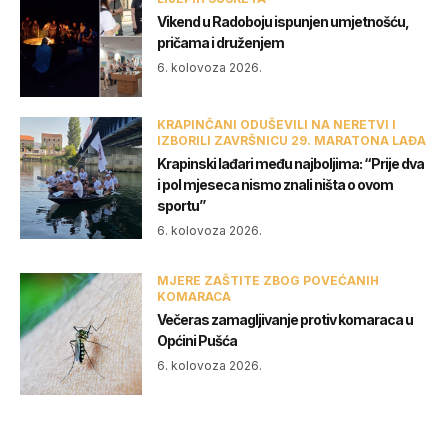
Vikend u Radoboju ispunjen umjetnošću,
pričama i druženjem
6. kolovoza 2026.
KRAPINČANI ODUŠEVILI NA NERETVI I
IZBORILI ZAVRŠNICU 29. MARATONA LAĐA
Krapinski lađari među najboljima: “Prije dva
i pol mjeseca nismo znali ništa o ovom
sportu”
6. kolovoza 2026.
MJERE ZAŠTITE ZBOG POVEĆANIH
KOMARACA
Večeras zamagljivanje protiv komaraca u
Općini Pušća
6. kolovoza 2026.