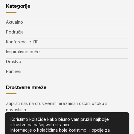
Kategorije
Aktualno
Područja
Konferencije ZIP
Inspirativne priče
Društvo
Partneri
Društvene mreže
Zaprati nas na društvenim mrežama i ostani u toku s
novostima.
Koristimo kolačiće kako bismo vam pružili najbolje
iskustvo na našoj web stranici.
Informacije o kolačićima koje koristimo ili opcije za