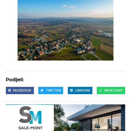
Podijeli:
FACEBOOK
TWITTER
LINKEDIN
WHATSAPP