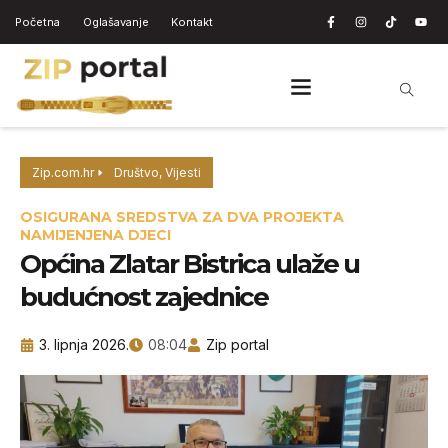
Početna
Oglašavanje
Kontakt
Zip.com.hr
Društvo
,
Vijesti
OSIGURANA SREDSTVA ZA DVA PROJEKTA
NAMIJENJENA DJECI
Općina Zlatar Bistrica ulaže u
budućnost zajednice
3. lipnja 2026.
08:04
Zip portal