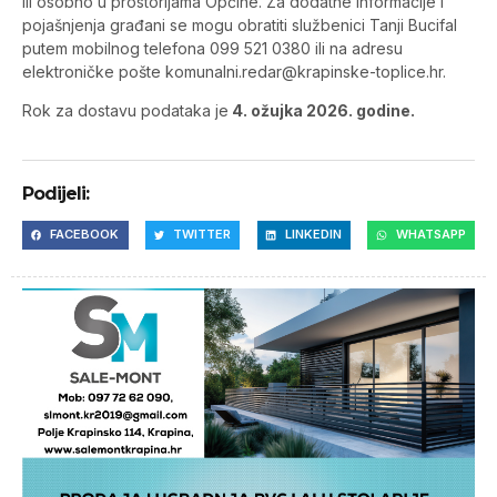
ili osobno u prostorijama Općine. Za dodatne informacije i
pojašnjenja građani se mogu obratiti službenici Tanji Bucifal
putem mobilnog telefona 099 521 0380 ili na adresu
elektroničke pošte
komunalni.redar@krapinske-toplice.hr
.
Rok za dostavu podataka je
4. ožujka 2026. godine.
Podijeli:
FACEBOOK
TWITTER
LINKEDIN
WHATSAPP