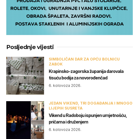
Posljednje vijesti
SIMBOLIČAN DAR ZA OPĆU BOLNICU
ZABOK
Krapinsko-zagorska županija darovala
tisuću bodija za novorođenčad
6. kolovoza 2026.
JEDAN VIKEND, TRI DOGAĐANJA I MNOGO
LIJEPIH SUSRETA
Vikend u Radoboju ispunjen umjetnošću,
pričama i druženjem
6. kolovoza 2026.