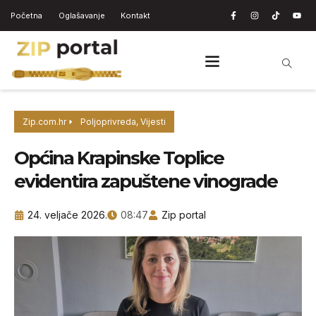
Početna
Oglašavanje
Kontakt
Zip.com.hr
Poljoprivreda
,
Vijesti
Općina Krapinske Toplice
evidentira zapuštene vinograde
24. veljače 2026.
08:47
Zip portal