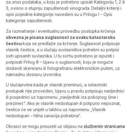
za unos podataka, u koju je potrebno upisati Kategoriju 1, 2 ili
3, ovisno o stupnju zapuštenosti vinograda. Detaljni kriteriji i
opis pojedine kategorije navedeni su u Prilogu I – Opis
kategorije zapuštenosti.
Za razmatranje i eventualnu provedbu postupka krčenja
obvezna je pisana suglasnost za svaku katastarsku
česticu
koja se predlaže za krčenje. Suglasnost potpisuje
vlasnik čestice, a u slučaju suvlasništva potrebni su potpisi
svih upisanih suvlasnika. U tu svrhu potrebno je ispuniti i
potpisati Prilog III – Izjavu o suglasnosti, koju je moguće
dostaviti skeniranu ili fotografiranu elektroničkim putem, uz
naknadnu dostavu izvornika.
U slučajevima kada je vlasnik preminuo, a ostavinski
postupak nije proveden, Izjavu u pravilu potpisuju nasljednici
ili posjednici uz napomenu „nasljednik iza pokojnog (ime i
prezime)“. Ako je vlasnik nedostupan ili potpuno nepoznat,
čestica će se unijeti u tablicu uz napomenu „Vlasnik
nedostupan – hitna sanacija potrebna“.
Obrasci se mogu preuzeti uz objavu na
službenim stranicama