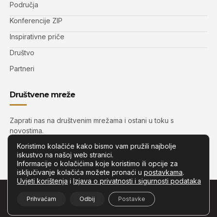
Područja
Konferencije ZIP
Inspirativne priče
Društvo
Partneri
Društvene mreže
Zaprati nas na društvenim mrežama i ostani u toku s
novostima.
Koristimo kolačiće kako bismo vam pružili najbolje
iskustvo na našoj web stranici.
Informacije o kolačićima koje koristimo ili opcije za
isključivanje kolačića možete pronaći u
postavkama
.
Uvjeti korištenja
i
Izjava o privatnosti i sigurnosti podataka
© Copyright –
Zip.com.hr
– Sva prava pridržana.
Prihvaćam
Odbij
Postavke
Developed by