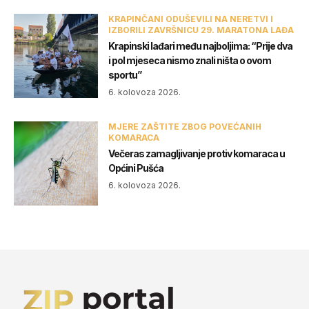
KRAPINČANI ODUŠEVILI NA NERETVI I
IZBORILI ZAVRŠNICU 29. MARATONA LAĐA
Krapinski lađari među najboljima: “Prije dva
i pol mjeseca nismo znali ništa o ovom
sportu”
6. kolovoza 2026.
MJERE ZAŠTITE ZBOG POVEĆANIH
KOMARACA
Večeras zamagljivanje protiv komaraca u
Općini Pušća
6. kolovoza 2026.