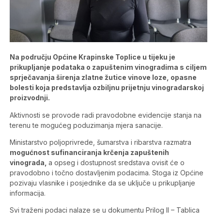
Na području Općine Krapinske Toplice u tijeku je
prikupljanje podataka o zapuštenim vinogradima s ciljem
sprječavanja širenja zlatne žutice vinove loze, opasne
bolesti koja predstavlja ozbiljnu prijetnju vinogradarskoj
proizvodnji.
Aktivnosti se provode radi pravodobne evidencije stanja na
terenu te mogućeg poduzimanja mjera sanacije.
Ministarstvo poljoprivrede, šumarstva i ribarstva razmatra
mogućnost sufinanciranja krčenja zapuštenih
vinograda,
a opseg i dostupnost sredstava ovisit će o
pravodobno i točno dostavljenim podacima. Stoga iz Općine
pozivaju vlasnike i posjednike da se uključe u prikupljanje
informacija.
Svi traženi podaci nalaze se u dokumentu Prilog II – Tablica