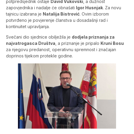
potpredsjednik ostaje
David Vukovski
, a dužnost
zapovjednika i nadalje će obnašati
Igor Husnjak
. Za novu
tajnicu izabrana je
Natalija Bistrović
. Ovim izborom
potvrđeno je povjerenje članstva u dosadašnji rad i
kontinuitet upravljanja.
Svečani dio sjednice obilježila je
dodjela priznanja za
najvatrogasca Društva
, a priznanje je pripalo
Kruni Bosu
za njegovu predanost, operativnu spremnost i značajan
doprinos tijekom protekle godine.