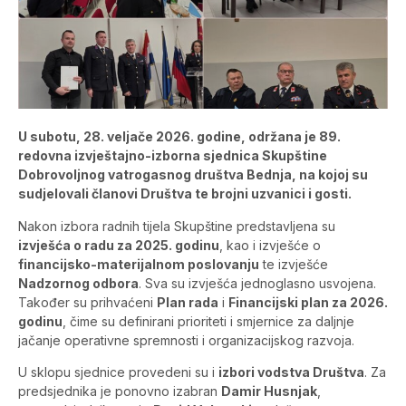
U subotu, 28. veljače 2026. godine, održana je 89.
redovna izvještajno-izborna sjednica Skupštine
Dobrovoljnog vatrogasnog društva Bednja, na kojoj su
sudjelovali članovi Društva te brojni uzvanici i gosti.
Nakon izbora radnih tijela Skupštine predstavljena su
izvješća o radu za 2025. godinu
, kao i izvješće o
financijsko-materijalnom poslovanju
te izvješće
Nadzornog odbora
. Sva su izvješća jednoglasno usvojena.
Također su prihvaćeni
Plan rada
i
Financijski plan za 2026.
godinu
, čime su definirani prioriteti i smjernice za daljnje
jačanje operativne spremnosti i organizacijskog razvoja.
U sklopu sjednice provedeni su i
izbori vodstva Društva
. Za
predsjednika je ponovno izabran
Damir Husnjak
,