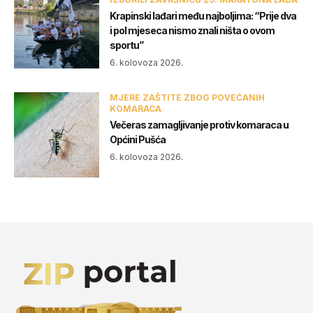
Krapinski lađari među najboljima: “Prije dva
i pol mjeseca nismo znali ništa o ovom
sportu”
6. kolovoza 2026.
MJERE ZAŠTITE ZBOG POVEĆANIH
KOMARACA
Večeras zamagljivanje protiv komaraca u
Općini Pušća
6. kolovoza 2026.