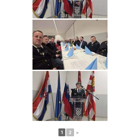
1
2
►