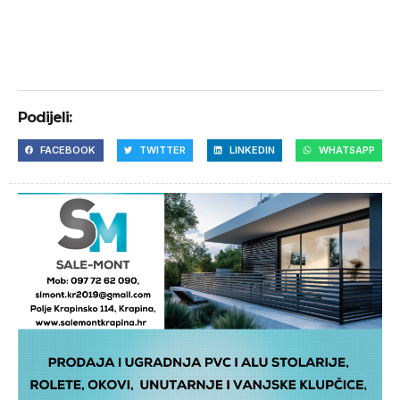
Podijeli:
FACEBOOK
TWITTER
LINKEDIN
WHATSAPP