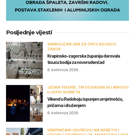
Posljednje vijesti
SIMBOLIČAN DAR ZA OPĆU BOLNICU
ZABOK
Krapinsko-zagorska županija darovala
tisuću bodija za novorođenčad
6. kolovoza 2026.
JEDAN VIKEND, TRI DOGAĐANJA I MNOGO
LIJEPIH SUSRETA
Vikend u Radoboju ispunjen umjetnošću,
pričama i druženjem
6. kolovoza 2026.
KRAPINČANI ODUŠEVILI NA NERETVI I
IZBORILI ZAVRŠNICU 29. MARATONA LAĐA