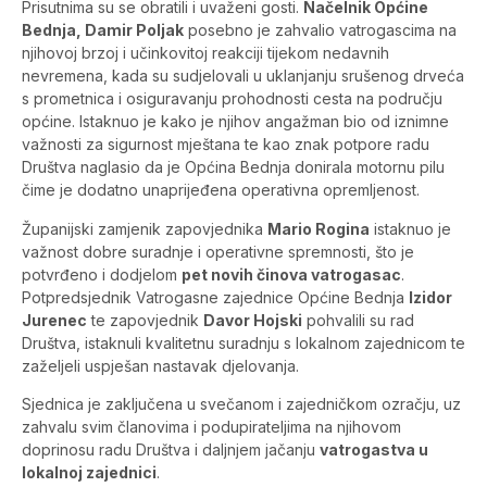
Prisutnima su se obratili i uvaženi gosti.
Načelnik Općine
Bednja, Damir Poljak
posebno je zahvalio vatrogascima na
njihovoj brzoj i učinkovitoj reakciji tijekom nedavnih
nevremena, kada su sudjelovali u uklanjanju srušenog drveća
s prometnica i osiguravanju prohodnosti cesta na području
općine. Istaknuo je kako je njihov angažman bio od iznimne
važnosti za sigurnost mještana te kao znak potpore radu
Društva naglasio da je Općina Bednja donirala motornu pilu
čime je dodatno unaprijeđena operativna opremljenost.
Županijski zamjenik zapovjednika
Mario Rogina
istaknuo je
važnost dobre suradnje i operativne spremnosti, što je
potvrđeno i dodjelom
pet novih činova vatrogasac
.
Potpredsjednik Vatrogasne zajednice Općine Bednja
Izidor
Jurenec
te zapovjednik
Davor Hojski
pohvalili su rad
Društva, istaknuli kvalitetnu suradnju s lokalnom zajednicom te
zaželjeli uspješan nastavak djelovanja.
Sjednica je zaključena u svečanom i zajedničkom ozračju, uz
zahvalu svim članovima i podupirateljima na njihovom
doprinosu radu Društva i daljnjem jačanju
vatrogastva u
lokalnoj zajednici
.