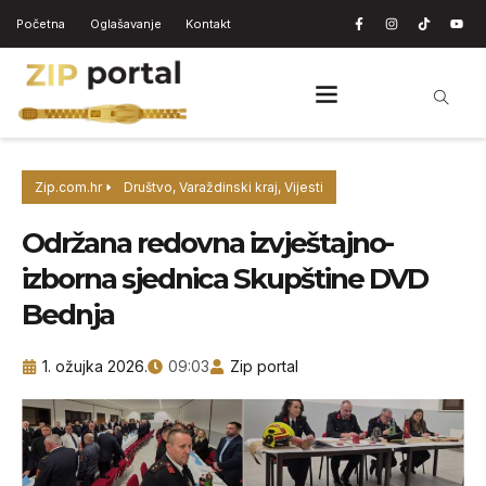
Početna
Oglašavanje
Kontakt
Zip.com.hr
Društvo
,
Varaždinski kraj
,
Vijesti
Održana redovna izvještajno-
izborna sjednica Skupštine DVD
Bednja
1. ožujka 2026.
09:03
Zip portal