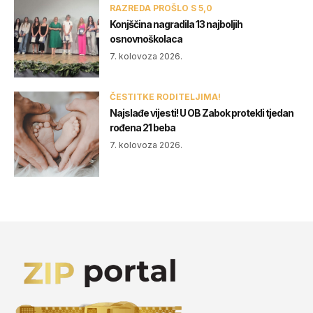
RAZREDA PROŠLO S 5,0
Konjščina nagradila 13 najboljih
osnovnoškolaca
7. kolovoza 2026.
ČESTITKE RODITELJIMA!
Najslađe vijesti! U OB Zabok protekli tjedan
rođena 21 beba
7. kolovoza 2026.