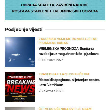
Posljednje vijesti
ZAGORSKO VRIJEME DONOSI LJETNE
PROMJENE DANAS
VREMENSKA PROGNOZA: Sunčana
razdoblja uz mogućnost kiše i pljuskova
8. kolovoza 2026.
TRAGEDIJA U LAZU BISTRIČKOM
Motociklist poginuo u slijetanju s ceste u
Lazu Bistričkom
7. kolovoza 2026.
ČETVERO UČENIKA SVIH JE OSAM