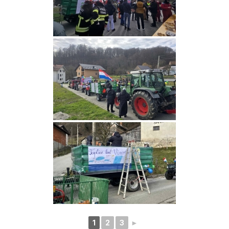
1
2
3
►