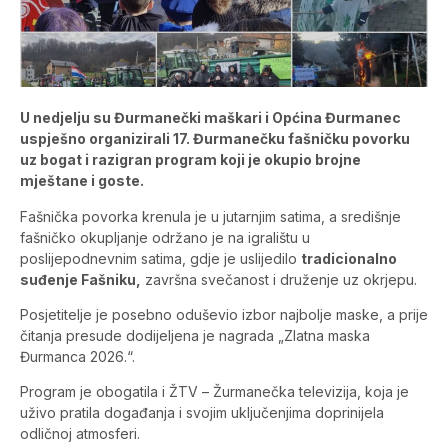
U nedjelju su Đurmanečki maškari i Općina Đurmanec
uspješno organizirali 17. Đurmanečku fašničku povorku
uz bogat i razigran program koji je okupio brojne
mještane i goste.
Fašnička povorka krenula je u jutarnjim satima, a središnje
fašničko okupljanje održano je na igralištu u
poslijepodnevnim satima, gdje je uslijedilo
tradicionalno
suđenje Fašniku,
završna svečanost i druženje uz okrjepu.
Posjetitelje je posebno oduševio izbor najbolje maske, a prije
čitanja presude dodijeljena je nagrada „Zlatna maska
Đurmanca 2026.“.
Program je obogatila i ŽTV – Žurmanečka televizija, koja je
uživo pratila događanja i svojim uključenjima doprinijela
odličnoj atmosferi.