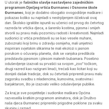
U utorak je
fašničko slavlje nastavljeno zajedničkim
programom Dječjeg vrtića Đurmanec i Osnovne škole
Đurmanec
, koji je dodatno obogatio ovogodišnje maškare i
pokazao koliko su najmlađi s nestrpljenjem iščekivali ovaj
dan. Školsko igralište ispunili su učenici od prvog do četvrtog
razreda te vrtićka djeca, a šarenilo kostima, pjesma i smijeh
stvorili su pravu malu pozornicu radosti i kreativnosti. Najmlađi
sudionici iz vrtića predstavili su se kao vesele muhare,
zuboznalci koji brinu o zdravlju osmijeha, mali umjetnici
inspirirani svjetskim slikarima te mali ekolozi s jasnom
porukom o očuvanju planeta, dok se vanjska predškola
predstavila pjesmom i plesom malenih bubamara. Posebno
oduševljenje izazvali su prvašići sa svojom „zoo“ točkom,
drugi razred kao razigrani limači, trećaši kao licitari koji su
donijeli dašak tradicije, dok su četvrtaši pripremili pravu malu
zagorsku svadbu s mladencima, kumovima, svatovima i
barjaktarom, što je izazvalo veliko oduševljenje publike.
Za kraj je sve posjetitelje i sudionike maškara Općina
razveselila kratkim programom animatora, dok je Društvo
naša djeca Đurmanec pripremilo prigodne poklone za svaku
skupinu i razred.