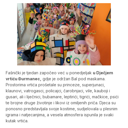
Fašnički je tjedan započeo već u ponedjeljak
u Dječjem
vrtiću Đurmanec,
gdje je održan Bal pod maskama.
Prostorima vrtića prošetale su princeze, superjunaci,
klaunovi, vatrogasci, policajci, čarobnjaci, vile, kauboji i
gusari, ali i liječnici, bubamare, leptirići, tigrići, mačkice, psići
te brojne druge životinje i likovi iz omiljenih priča. Djeca su
ponosno predstavljala svoje kostime, sudjelovala u plesnim
igrama i natjecanjima, a vesela atmosfera ispunila je svaki
kutak vrtića.