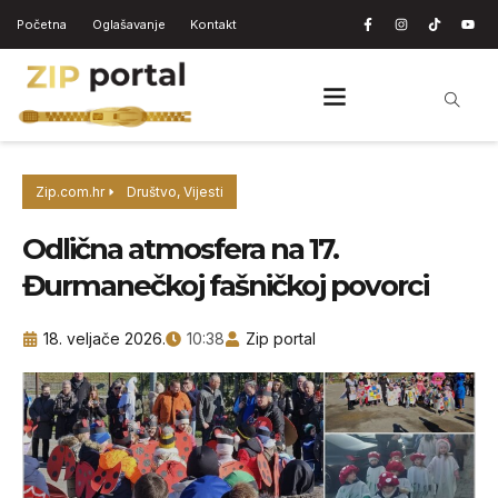
Početna
Oglašavanje
Kontakt
Zip.com.hr
Društvo
,
Vijesti
Odlična atmosfera na 17.
Đurmanečkoj fašničkoj povorci
18. veljače 2026.
10:38
Zip portal