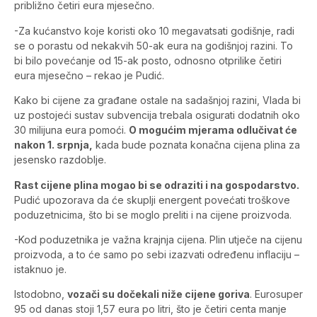
približno četiri eura mjesečno.
-Za kućanstvo koje koristi oko 10 megavatsati godišnje, radi
se o porastu od nekakvih 50-ak eura na godišnjoj razini. To
bi bilo povećanje od 15-ak posto, odnosno otprilike četiri
eura mjesečno – rekao je Pudić.
Kako bi cijene za građane ostale na sadašnjoj razini, Vlada bi
uz postojeći sustav subvencija trebala osigurati dodatnih oko
30 milijuna eura pomoći.
O mogućim mjerama odlučivat će
nakon 1. srpnja,
kada bude poznata konačna cijena plina za
jesensko razdoblje.
Rast cijene plina mogao bi se odraziti i na gospodarstvo.
Pudić upozorava da će skuplji energent povećati troškove
poduzetnicima, što bi se moglo preliti i na cijene proizvoda.
-Kod poduzetnika je važna krajnja cijena. Plin utječe na cijenu
proizvoda, a to će samo po sebi izazvati određenu inflaciju –
istaknuo je.
Istodobno,
vozači su dočekali niže cijene goriva
. Eurosuper
95 od danas stoji 1,57 eura po litri, što je četiri centa manje