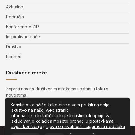
Aktualno
Područja
Konferencije ZIP
Inspirativne priče
Društvo
Partneri
Društvene mreže
Zaprati nas na društvenim mrežama i ostani u toku s
novostima.
Koristimo kolačiće kako bismo vam pružili najbolje
iskustvo na našoj web stranici.
Informacije o kolačićima koje koristimo ili opcije za
isključivanje kolačića možete pronaći u
postavkama
.
Uvjeti korištenja
i
Izjava o privatnosti i sigurnosti podataka
© Copyright –
Zip.com.hr
– Sva prava pridržana.