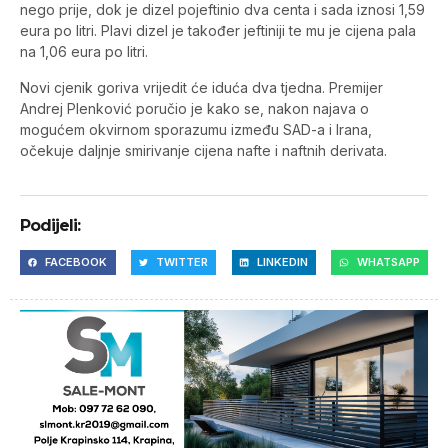
nego prije, dok je dizel pojeftinio dva centa i sada iznosi 1,59
eura po litri. Plavi dizel je također jeftiniji te mu je cijena pala
na 1,06 eura po litri.
Novi cjenik goriva vrijedit će iduća dva tjedna. Premijer
Andrej Plenković poručio je kako se, nakon najava o
mogućem okvirnom sporazumu između SAD-a i Irana,
očekuje daljnje smirivanje cijena nafte i naftnih derivata.
Podijeli:
FACEBOOK
TWITTER
LINKEDIN
WHATSAPP