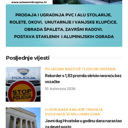
Posljednje vijesti
POJAČANI NADZOR TIJEKOM VIKENDA
Rekorder s 1,83 promila skrivio nesreću bez
vozačke
10. kolovoza 2026.
LIJEPA NAŠA KRAJEM TRAVNJA
DUGOVALA 55 MILIJARDI EURA
Javni dug Hrvatske u godinu dana narastao
za devet posto