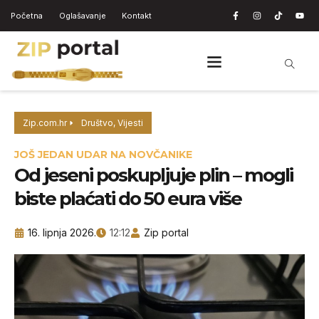
Početna
Oglašavanje
Kontakt
Zip.com.hr
Društvo
,
Vijesti
JOŠ JEDAN UDAR NA NOVČANIKE
Od jeseni poskupljuje plin – mogli
biste plaćati do 50 eura više
16. lipnja 2026.
12:12
Zip portal