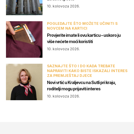
10. kolovoza 2026.
POGLEDAJTE ŠTO MOŽETE UČINITI S
NOVCEM NA KARTICI
Provjerite imate li ovu karticu – uskoro ju
više nećete moći koristiti
10. kolovoza 2026.
SAZNAJTE ŠTO I DO KADA TREBATE
NAPRAVITI KAKO BISTE ISKAZALI INTERES
ZA PREMJEŠTAJ DJECE
Novi vrtić u Kraljevcu na Sutli pri kraju,
roditelji mogu prijaviti interes
10. kolovoza 2026.