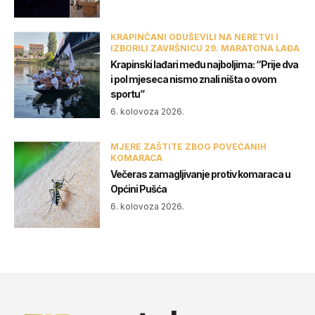
KRAPINČANI ODUŠEVILI NA NERETVI I
IZBORILI ZAVRŠNICU 29. MARATONA LAĐA
Krapinski lađari među najboljima: “Prije dva
i pol mjeseca nismo znali ništa o ovom
sportu”
6. kolovoza 2026.
MJERE ZAŠTITE ZBOG POVEĆANIH
KOMARACA
Večeras zamagljivanje protiv komaraca u
Općini Pušća
6. kolovoza 2026.