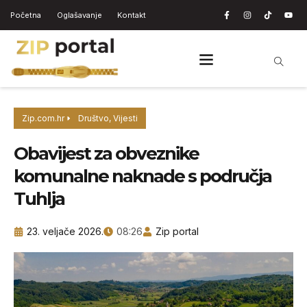
Početna
Oglašavanje
Kontakt
Zip.com.hr
Društvo
,
Vijesti
Obavijest za obveznike
komunalne naknade s područja
Tuhlja
23. veljače 2026.
08:26
Zip portal