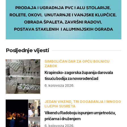
Posljednje vijesti
SIMBOLIČAN DAR ZA OPĆU BOLNICU
ZABOK
Krapinsko-zagorska županija darovala
tisuću bodija za novorođenčad
6. kolovoza 2026.
JEDAN VIKEND, TRI DOGAĐANJA I MNOGO
LIJEPIH SUSRETA
Vikend u Radoboju ispunjen umjetnošću,
pričama i druženjem
6. kolovoza 2026.