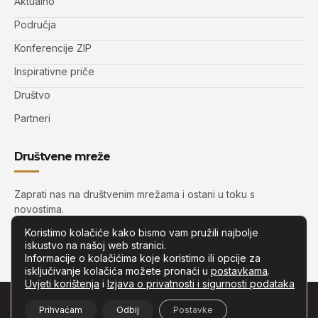
Aktualno
Područja
Konferencije ZIP
Inspirativne priče
Društvo
Partneri
Društvene mreže
Zaprati nas na društvenim mrežama i ostani u toku s
novostima.
Koristimo kolačiće kako bismo vam pružili najbolje
iskustvo na našoj web stranici.
Informacije o kolačićima koje koristimo ili opcije za
isključivanje kolačića možete pronaći u
postavkama
.
Uvjeti korištenja
i
Izjava o privatnosti i sigurnosti podataka
© Copyright –
Zip.com.hr
– Sva prava pridržana.
Prihvaćam
Odbij
Postavke