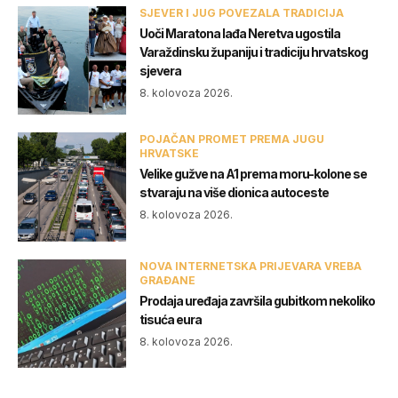
SJEVER I JUG POVEZALA TRADICIJA
Uoči Maratona lađa Neretva ugostila
Varaždinsku županiju i tradiciju hrvatskog
sjevera
8. kolovoza 2026.
POJAČAN PROMET PREMA JUGU
HRVATSKE
Velike gužve na A1 prema moru-kolone se
stvaraju na više dionica autoceste
8. kolovoza 2026.
NOVA INTERNETSKA PRIJEVARA VREBA
GRAĐANE
Prodaja uređaja završila gubitkom nekoliko
tisuća eura
8. kolovoza 2026.