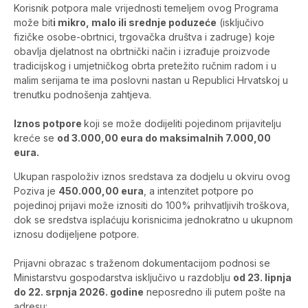
Korisnik potpora male vrijednosti temeljem ovog Programa
može bit
i mikro, malo ili srednje poduzeće
(isključivo
fizičke osobe-obrtnici, trgovačka društva i zadruge) koje
obavlja djelatnost na obrtnički način i izrađuje proizvode
tradicijskog i umjetničkog obrta pretežito ručnim radom i u
malim serijama te ima poslovni nastan u Republici Hrvatskoj u
trenutku podnošenja zahtjeva.
Iznos potpore
koji se može dodijeliti pojedinom prijavitelju
kreće se
od 3.000,00 eura do maksimalnih 7.000,00
eura.
Ukupan raspoloživ iznos sredstava za dodjelu u okviru ovog
Poziva je
450.000,00 eura
, a intenzitet potpore po
pojedinoj prijavi može iznositi do 100% prihvatljivih troškova,
dok se sredstva isplaćuju korisnicima jednokratno u ukupnom
iznosu dodijeljene potpore.
Prijavni obrazac s traženom dokumentacijom podnosi se
Ministarstvu gospodarstva isključivo u razdoblju
od 23. lipnja
do 22. srpnja 2026. godine
neposredno ili putem pošte na
adresu: