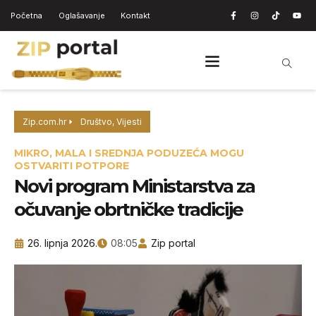
Početna
Oglašavanje
Kontakt
Zip.com.hr
Društvo
,
Vijesti
MIKRO, MALA I SREDNJA PODUZEĆA MOGU
OSTVARITI POTPORE
Novi program Ministarstva za
očuvanje obrtničke tradicije
26. lipnja 2026.
08:05
Zip portal