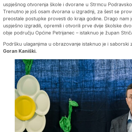
uspješnog otvorenja škole i dvorane u Strmcu Podravsk
Trenutno je još osam dvorana u izgradnji, za šest se pr
preostale postupke provesti do kraja godine. Drago nam je
uspješno izgradili, opremili i otvorili prve dvije školske dv
obje području Općine Petrijanec – istaknuo je župan Strič
Podršku ulaganjima u obrazovanje istaknuo je i saborski 
Goran Kaniški.