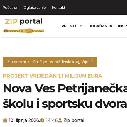
Početna
Oglašavanje
Kontakt
VIJESTI
DOGAĐANJA
INSP
Zip.com.hr
Društvo
,
Varaždinski kraj
,
Vijesti
PROJEKT VRIJEDAN 1,1 MILIJUN EURA
Nova Ves Petrijanečk
školu i sportsku dvor
10. lipnja 2026.
14:48
Zip portal