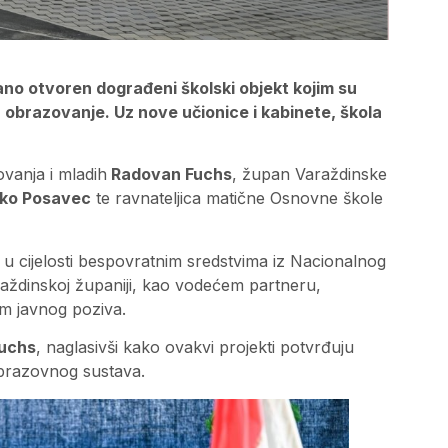
ano otvoren dograđeni školski objekt kojim su
 za obrazovanje. Uz nove učionice i kabinete, škola
ovanja i mladih
Radovan Fuchs
, župan Varaždinske
jko Posavec
te ravnateljica matične Osnovne škole
je u cijelosti bespovratnim sredstvima iz Nacionalnog
raždinskoj županiji, kao vodećem partneru,
em javnog poziva.
uchs
, naglasivši kako ovakvi projekti potvrđuju
brazovnog sustava.