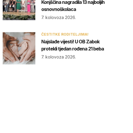
Konjščina nagradila 13 najboljih
osnovnoškolaca
7. kolovoza 2026.
ČESTITKE RODITELJIMA!
Najslađe vijesti! U OB Zabok
protekli tjedan rođena 21 beba
7. kolovoza 2026.