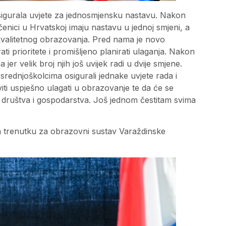
osigurala uvjete za jednosmjensku nastavu. Nakon
učenici u Hrvatskoj imaju nastavu u jednoj smjeni, a
 kvalitetnog obrazovanja. Pred nama je novo
i prioritete i promišljeno planirati ulaganja. Nakon
r velik broj njih još uvijek radi u dvije smjene.
srednjoškolcima osigurali jednake uvjete rada i
ti uspješno ulagati u obrazovanje te da će se
oj društva i gospodarstva. Još jednom čestitam svima
m trenutku za obrazovni sustav Varaždinske