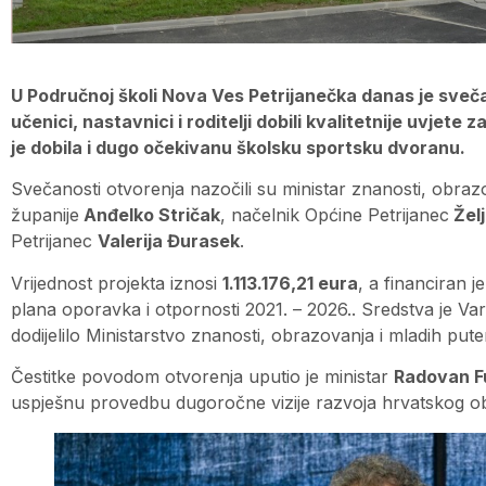
U Područnoj školi Nova Ves Petrijanečka danas je sveč
učenici, nastavnici i roditelji dobili kvalitetnije uvjete
je dobila i dugo očekivanu školsku sportsku dvoranu.
Svečanosti otvorenja nazočili su ministar znanosti, obraz
županije
Anđelko Stričak
, načelnik Općine Petrijanec
Žel
Petrijanec
Valerija Đurasek
.
Vrijednost projekta iznosi
1.113.176,21 eura
, a financiran 
plana oporavka i otpornosti 2021. – 2026.. Sredstva je Va
dodijelilo Ministarstvo znanosti, obrazovanja i mladih put
Čestitke povodom otvorenja uputio je ministar
Radovan F
uspješnu provedbu dugoročne vizije razvoja hrvatskog o