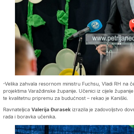
-Velika zahvala resornom ministru Fuchsu, Vladi RH na č
projektima Varaždinske županije. Učenici iz cijele županije
te kvalitetnu pripremu za budućnost – rekao je Kaniški.
Ravnateljica
Valerija Đurasek
izrazila je zadovoljstvo dov
rada i boravka učenika.