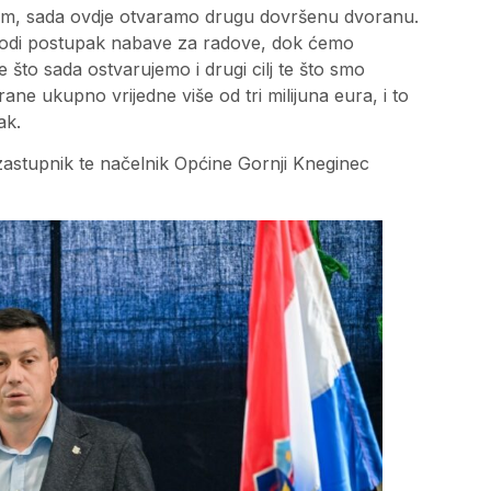
om, sada ovdje otvaramo drugu dovršenu dvoranu.
ovodi postupak nabave za radove, dok ćemo
 što sada ostvarujemo i drugi cilj te što smo
orane ukupno vrijedne više od tri milijuna eura, i to
ak.
zastupnik te načelnik Općine Gornji Kneginec