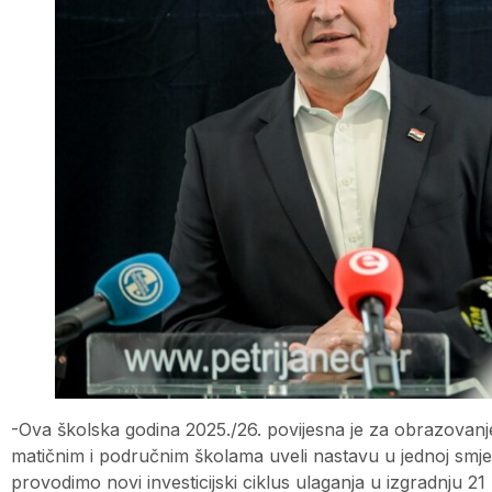
-Ova školska godina 2025./26. povijesna je za obrazovanj
matičnim i područnim školama uveli nastavu u jednoj smj
provodimo novi investicijski ciklus ulaganja u izgradnju 2