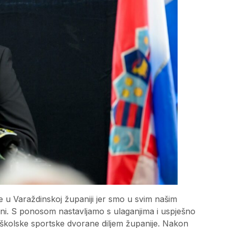
e u Varaždinskoj županiji jer smo u svim našim
eni. S ponosom nastavljamo s ulaganjima i uspješno
1 školske sportske dvorane diljem županije. Nakon