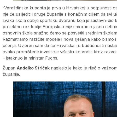
-Varaždinska županija je prva u Hrvatskoj u potpunosti 
nje će uslijediti i druge županije s konačnim ciljem da svi 
svaka škola dobije sportsku dvoranu koja je sastavni dio
projektno razdoblje Europske unije i moramo jasno definirat
osnovnih škola snažno ćemo se posvetiti srednjim školama je
Razmatramo različite modele i nova rješenja kako bismo i 
učenja. Uvjeren sam da će Hrvatska i u budućnosti nastavi
ovako promišljene investicije višestruko vratiti kroz razv
– istaknuo je ministar Fuchs.
Župan
Anđelko Stričak
naglasio je kako je riječ o važno
županije.