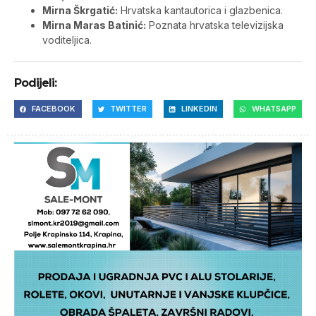
Mirna Škrgatić:
Hrvatska kantautorica i glazbenica.
Mirna Maras Batinić:
Poznata hrvatska televizijska
voditeljica.
Podijeli:
FACEBOOK
TWITTER
LINKEDIN
WHATSAPP