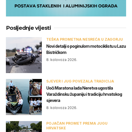
Posljednje vijesti
TEŠKA PROMETNA NESREĆA U ZAGORJU
Novi detalji o poginulom motociklistu u Lazu
Bistričkom
8. kolovoza 2026.
SJEVER I JUG POVEZALA TRADICIJA
Uoči Maratona lađa Neretva ugostila
Varaždinsku županiju i tradiciju hrvatskog
sjevera
8. kolovoza 2026.
POJAČAN PROMET PREMA JUGU
HRVATSKE