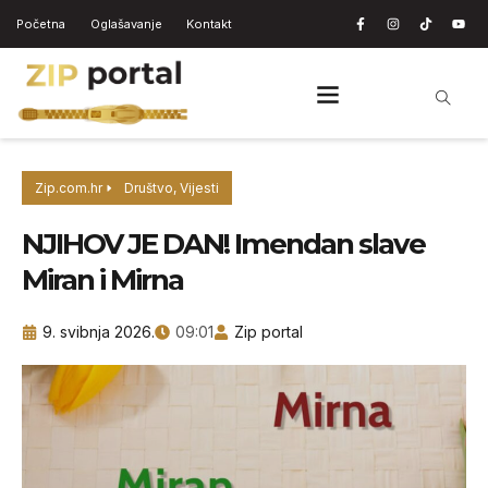
Početna
Oglašavanje
Kontakt
Zip.com.hr
Društvo
,
Vijesti
NJIHOV JE DAN! Imendan slave
Miran i Mirna
9. svibnja 2026.
09:01
Zip portal