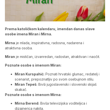
Prema katoličkom kalendaru, imendan danas slave
osobe imena Miran i Mirna.
Mirna
je mlada, inspirativna, radosna, nadarena i
atraktivna osoba.
Miran
je mističan, izvanredan, radostan, atraktivan i naočit.
Poznate osobe s imenom Miran:
Miran Kurspahić:
Poznati hrvatski glumac, redatelj i
scenarist, prepoznatljiv po svom osebujnom stilu.
Miran Tepeš:
Bivši jugoslavenski i slovenski skijaš
skakač.
Poznate osobe s imenom Mirna:
Mirna Berend:
Bivša televizijska voditeljica i
dizajnerica nakita.