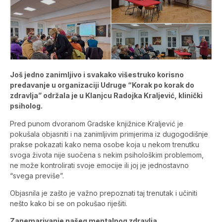
Još jedno zanimljivo i svakako višestruko korisno
predavanje u organizaciji Udruge “Korak po korak do
zdravlja” održala je u Klanjcu Radojka Kraljević, klinički
psiholog.
Pred punom dvoranom Gradske knjižnice Kraljević je
pokušala objasniti i na zanimljivim primjerima iz dugogodišnje
prakse pokazati kako nema osobe koja u nekom trenutku
svoga života nije suočena s nekim psihološkim problemom,
ne može kontrolirati svoje emocije ili joj je jednostavno
“svega previše”.
Objasnila je zašto je važno prepoznati taj trenutak i učiniti
nešto kako bi se on pokušao riješiti.
Zanemarivanje našeg mentalnog zdravlja,