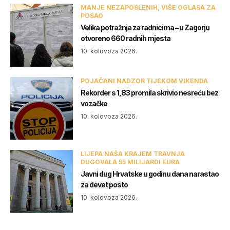
MANJE NEZAPOSLENIH, VIŠE OGLASA ZA
POSAO
Velika potražnja za radnicima – u Zagorju
otvoreno 660 radnih mjesta
10. kolovoza 2026.
POJAČANI NADZOR TIJEKOM VIKENDA
Rekorder s 1,83 promila skrivio nesreću bez
vozačke
10. kolovoza 2026.
LIJEPA NAŠA KRAJEM TRAVNJA
DUGOVALA 55 MILIJARDI EURA
Javni dug Hrvatske u godinu dana narastao
za devet posto
10. kolovoza 2026.