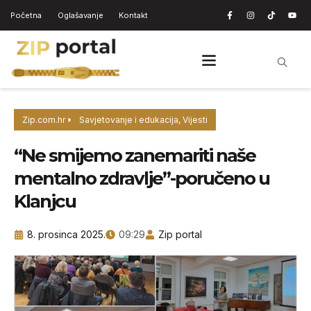
Početna
Oglašavanje
Kontakt
Zip.com.hr
Savjetovanje i edukacija
,
Vijesti
“Ne smijemo zanemariti naše
mentalno zdravlje”-poručeno u
Klanjcu
8. prosinca 2025.
09:29
Zip portal