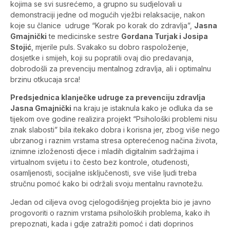
kojima se svi susrećemo, a grupno su sudjelovali u
demonstraciji jedne od mogućih vježbi relaksacije, nakon
koje su članice udruge “Korak po korak do zdravlja”,
Jasna
Gmajnički
te medicinske sestre
Gordana Turjak i Josipa
Stojić
, mjerile puls. Svakako su dobro raspoloženje,
dosjetke i smijeh, koji su popratili ovaj dio predavanja,
dobrodošli za prevenciju mentalnog zdravlja, ali i optimalnu
brzinu otkucaja srca!
Predsjednica klanječke udruge za prevenciju zdravlja
Jasna Gmajnički
na kraju je istaknula kako je odluka da se
tijekom ove godine realizira projekt “Psihološki problemi nisu
znak slabosti” bila itekako dobra i korisna jer, zbog više nego
ubrzanog i raznim vrstama stresa opterećenog načina života,
iznimne izloženosti djece i mladih digitalnim sadržajima i
virtualnom svijetu i to često bez kontrole, otuđenosti,
osamljenosti, socijalne isključenosti, sve više ljudi treba
stručnu pomoć kako bi održali svoju mentalnu ravnotežu.
Jedan od ciljeva ovog cjelogodišnjeg projekta bio je javno
progovoriti o raznim vrstama psiholoških problema, kako ih
prepoznati, kada i gdje zatražiti pomoć i dati doprinos