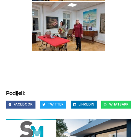
Podijeli:
FACEBOOK
TWITTER
LINKEDIN
WHATSAPP