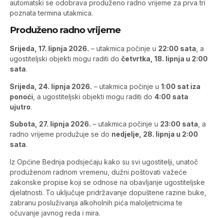
automatski se odobrava produženo radno vrijeme za prva tri
poznata termina utakmica.
Produženo radno vrijeme
Srijeda, 17. lipnja 2026.
– utakmica počinje u
22:00 sata
, a
ugostiteljski objekti mogu raditi do
četvrtka, 18. lipnja u 2:00
sata
.
Srijeda, 24. lipnja 2026.
– utakmica počinje u
1:00 sat iza
ponoći
, a ugostiteljski objekti mogu raditi do
4:00 sata
ujutro
.
Subota, 27. lipnja 2026.
– utakmica počinje u
23:00 sata
, a
radno vrijeme produžuje se do
nedjelje, 28. lipnja u 2:00
sata
.
Iz Općine Bednja podsjećaju kako su svi ugostitelji, unatoč
produženom radnom vremenu, dužni poštovati važeće
zakonske propise koji se odnose na obavljanje ugostiteljske
djelatnosti. To uključuje pridržavanje dopuštene razine buke,
zabranu posluživanja alkoholnih pića maloljetnicima te
očuvanje javnog reda i mira.