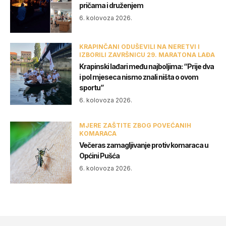
pričama i druženjem
6. kolovoza 2026.
KRAPINČANI ODUŠEVILI NA NERETVI I
IZBORILI ZAVRŠNICU 29. MARATONA LAĐA
Krapinski lađari među najboljima: “Prije dva
i pol mjeseca nismo znali ništa o ovom
sportu”
6. kolovoza 2026.
MJERE ZAŠTITE ZBOG POVEĆANIH
KOMARACA
Večeras zamagljivanje protiv komaraca u
Općini Pušća
6. kolovoza 2026.