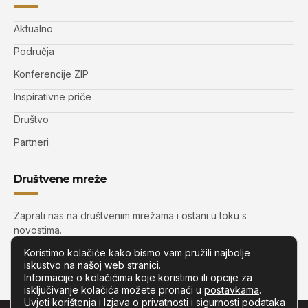
Aktualno
Područja
Konferencije ZIP
Inspirativne priče
Društvo
Partneri
Društvene mreže
Zaprati nas na društvenim mrežama i ostani u toku s
novostima.
Koristimo kolačiće kako bismo vam pružili najbolje
iskustvo na našoj web stranici.
Informacije o kolačićima koje koristimo ili opcije za
isključivanje kolačića možete pronaći u
postavkama
.
Uvjeti korištenja
i
Izjava o privatnosti i sigurnosti podataka