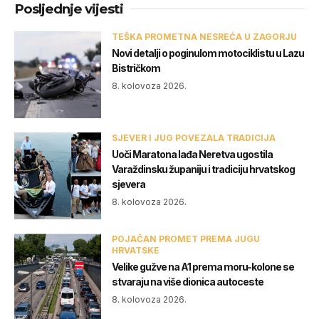
Posljednje vijesti
TEŠKA PROMETNA NESREĆA U ZAGORJU
Novi detalji o poginulom motociklistu u Lazu
Bistričkom
8. kolovoza 2026.
SJEVER I JUG POVEZALA TRADICIJA
Uoči Maratona lađa Neretva ugostila
Varaždinsku županiju i tradiciju hrvatskog
sjevera
8. kolovoza 2026.
POJAČAN PROMET PREMA JUGU
HRVATSKE
Velike gužve na A1 prema moru-kolone se
stvaraju na više dionica autoceste
8. kolovoza 2026.