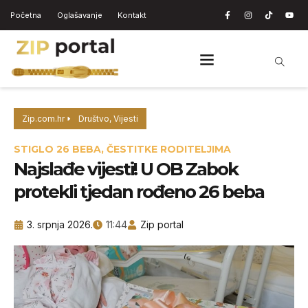
Početna
Oglašavanje
Kontakt
Zip.com.hr
Društvo
,
Vijesti
STIGLO 26 BEBA, ČESTITKE RODITELJIMA
Najslađe vijesti! U OB Zabok
protekli tjedan rođeno 26 beba
3. srpnja 2026.
11:44
Zip portal