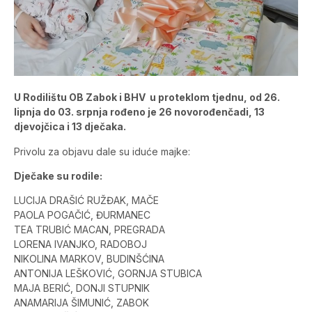
U Rodilištu OB Zabok i BHV u proteklom tjednu, od 26.
lipnja do 03. srpnja rođeno je 26 novorođenčadi, 13
djevojčica i 13 dječaka.
Privolu za objavu dale su iduće majke:
Dječake su rodile:
LUCIJA DRAŠIĆ RUŽĐAK, MAČE
PAOLA POGAČIĆ, ĐURMANEC
TEA TRUBIĆ MACAN, PREGRADA
LORENA IVANJKO, RADOBOJ
NIKOLINA MARKOV, BUDINŠĆINA
ANTONIJA LEŠKOVIĆ, GORNJA STUBICA
MAJA BERIĆ, DONJI STUPNIK
ANAMARIJA ŠIMUNIĆ, ZABOK