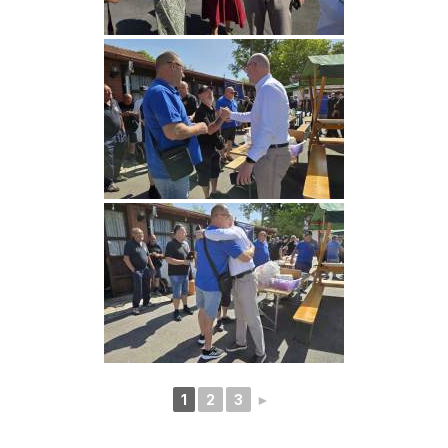
1
2
3
►