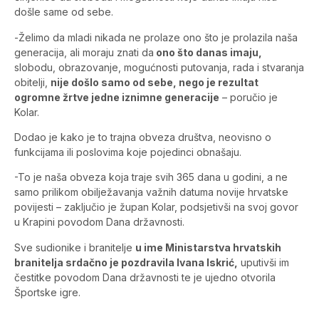
došle same od sebe.
-Želimo da mladi nikada ne prolaze ono što je prolazila naša
generacija, ali moraju znati da
ono što danas imaju,
slobodu, obrazovanje, mogućnosti putovanja, rada i stvaranja
obitelji,
nije došlo samo od sebe, nego je rezultat
ogromne žrtve jedne iznimne generacije
– poručio je
Kolar.
Dodao je kako je to trajna obveza društva, neovisno o
funkcijama ili poslovima koje pojedinci obnašaju.
-To je naša obveza koja traje svih 365 dana u godini, a ne
samo prilikom obilježavanja važnih datuma novije hrvatske
povijesti – zaključio je župan Kolar, podsjetivši na svoj govor
u Krapini povodom Dana državnosti.
Sve sudionike i branitelje
u ime Ministarstva hrvatskih
branitelja srdačno je pozdravila Ivana Iskrić,
uputivši im
čestitke povodom Dana državnosti te je ujedno otvorila
Športske igre.