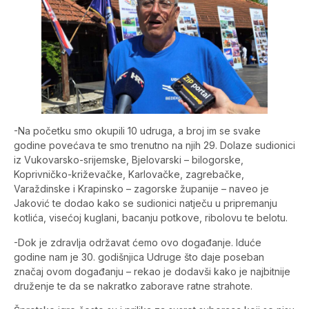
-Na početku smo okupili 10 udruga, a broj im se svake
godine povećava te smo trenutno na njih 29. Dolaze sudionici
iz Vukovarsko-srijemske, Bjelovarski – bilogorske,
Koprivničko-križevačke, Karlovačke, zagrebačke,
Varaždinske i Krapinsko – zagorske županije – naveo je
Jaković te dodao kako se sudionici natječu u pripremanju
kotlića, visećoj kuglani, bacanju potkove, ribolovu te belotu.
-Dok je zdravlja održavat ćemo ovo događanje. Iduće
godine nam je 30. godišnjica Udruge što daje poseban
značaj ovom događanju – rekao je dodavši kako je najbitnije
druženje te da se nakratko zaborave ratne strahote.