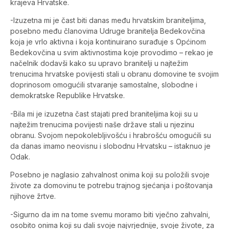
krajeva Hrvatske.
-Izuzetna mi je čast biti danas među hrvatskim braniteljima,
posebno među članovima Udruge branitelja Bedekovčina
koja je vrlo aktivna i koja kontinuirano surađuje s Općinom
Bedekovčina u svim aktivnostima koje provodimo – rekao je
načelnik dodavši kako su upravo branitelji u najtežim
trenucima hrvatske povijesti stali u obranu domovine te svojim
doprinosom omogućili stvaranje samostalne, slobodne i
demokratske Republike Hrvatske.
-Bila mi je izuzetna čast stajati pred braniteljima koji su u
najtežim trenucima povijesti naše države stali u njezinu
obranu. Svojom nepokolebljivošću i hrabrošću omogućili su
da danas imamo neovisnu i slobodnu Hrvatsku – istaknuo je
Odak.
Posebno je naglasio zahvalnost onima koji su položili svoje
živote za domovinu te potrebu trajnog sjećanja i poštovanja
njihove žrtve.
-Sigurno da im na tome svemu moramo biti vječno zahvalni,
osobito onima koji su dali svoje najvrjednije, svoje živote, za