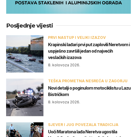
Posljednje vijesti
PRVI NASTUP I VELIKI IZAZOV
Krapinski lađari prvi put zaplovili Neretvom i
uspješno završili jedan od najvećih
veslačkih izazova
8. kolovoza 2026.
TEŠKA PROMETNA NESREĆA U ZAGORJU
Novi detalji o poginulom motociklistu u Lazu
Bistričkom
8. kolovoza 2026.
SJEVER I JUG POVEZALA TRADICIJA
Uoči Maratona lađa Neretva ugostila