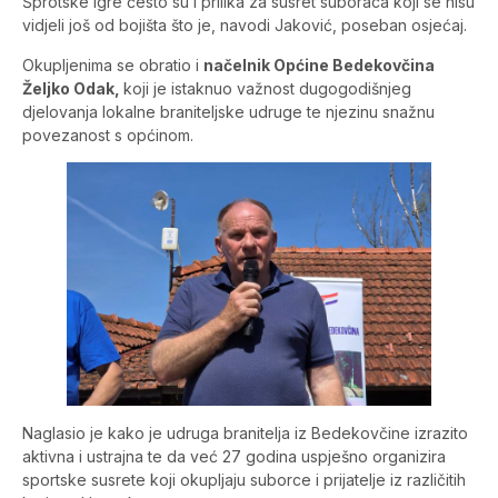
Šprotske igre često su i prilika za susret suboraca koji se nisu
vidjeli još od bojišta što je, navodi Jaković, poseban osjećaj.
Okupljenima se obratio i
načelnik Općine Bedekovčina
Željko Odak,
koji je istaknuo važnost dugogodišnjeg
djelovanja lokalne braniteljske udruge te njezinu snažnu
povezanost s općinom.
Naglasio je kako je udruga branitelja iz Bedekovčine izrazito
aktivna i ustrajna te da već 27 godina uspješno organizira
sportske susrete koji okupljaju suborce i prijatelje iz različitih