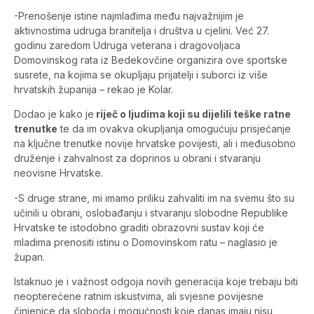
-Prenošenje istine najmlađima među najvažnijim je
aktivnostima udruga branitelja i društva u cjelini. Već 27.
godinu zaredom Udruga veterana i dragovoljaca
Domovinskog rata iz Bedekovčine organizira ove sportske
susrete, na kojima se okupljaju prijatelji i suborci iz više
hrvatskih županija – rekao je Kolar.
Dodao je kako je
riječ o ljudima koji su dijelili teške ratne
trenutke
te da im ovakva okupljanja omogućuju prisjećanje
na ključne trenutke novije hrvatske povijesti, ali i međusobno
druženje i zahvalnost za doprinos u obrani i stvaranju
neovisne Hrvatske.
-S druge strane, mi imamo priliku zahvaliti im na svemu što su
učinili u obrani, oslobađanju i stvaranju slobodne Republike
Hrvatske te istodobno graditi obrazovni sustav koji će
mladima prenositi istinu o Domovinskom ratu – naglasio je
župan.
Istaknuo je i važnost odgoja novih generacija koje trebaju biti
neopterećene ratnim iskustvima, ali svjesne povijesne
činjenice da sloboda i mogućnosti koje danas imaju nisu