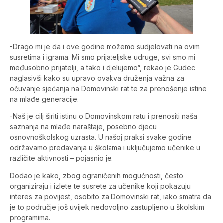
-Drago mi je da i ove godine možemo sudjelovati na ovim
susretima i igrama. Mi smo prijateljske udruge, svi smo mi
međusobno prijatelji, a tako i djelujemo“, rekao je Gudec
naglasivši kako su upravo ovakva druženja važna za
očuvanje sjećanja na Domovinski rat te za prenošenje istine
na mlađe generacije.
-Naš je cilj širiti istinu o Domovinskom ratu i prenositi naša
saznanja na mlađe naraštaje, posebno djecu
osnovnoškolskog uzrasta. U našoj praksi svake godine
održavamo predavanja u školama i uključujemo učenike u
različite aktivnosti – pojasnio je.
Dodao je kako, zbog ograničenih mogućnosti, često
organiziraju i izlete te susrete za učenike koji pokazuju
interes za povijest, osobito za Domovinski rat, iako smatra da
je to područje još uvijek nedovoljno zastupljeno u školskim
programima.