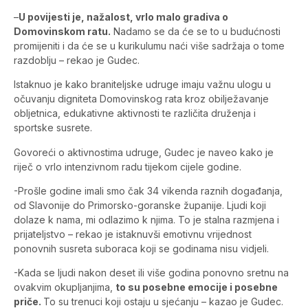
–
U povijesti je, nažalost, vrlo malo gradiva o
Domovinskom ratu.
Nadamo se da će se to u budućnosti
promijeniti i da će se u kurikulumu naći više sadržaja o tome
razdoblju – rekao je Gudec.
Istaknuo je kako braniteljske udruge imaju važnu ulogu u
očuvanju digniteta Domovinskog rata kroz obilježavanje
obljetnica, edukativne aktivnosti te različita druženja i
sportske susrete.
Govoreći o aktivnostima udruge, Gudec je naveo kako je
riječ o vrlo intenzivnom radu tijekom cijele godine.
-Prošle godine imali smo čak 34 vikenda raznih događanja,
od Slavonije do Primorsko-goranske županije. Ljudi koji
dolaze k nama, mi odlazimo k njima. To je stalna razmjena i
prijateljstvo – rekao je istaknuvši emotivnu vrijednost
ponovnih susreta suboraca koji se godinama nisu vidjeli.
-Kada se ljudi nakon deset ili više godina ponovno sretnu na
ovakvim okupljanjima,
to su posebne emocije i posebne
priče.
To su trenuci koji ostaju u sjećanju – kazao je Gudec.