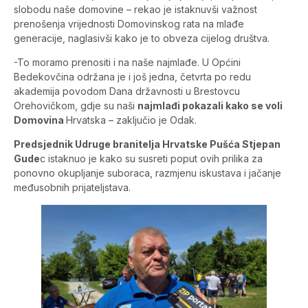
slobodu naše domovine – rekao je istaknuvši važnost
prenošenja vrijednosti Domovinskog rata na mlađe
generacije, naglasivši kako je to obveza cijelog društva.
-To moramo prenositi i na naše najmlađe. U Općini
Bedekovčina održana je i još jedna, četvrta po redu
akademija povodom Dana državnosti u Brestovcu
Orehovičkom, gdje su naši
najmlađi pokazali kako se voli
Domovina
Hrvatska – zaključio je Odak.
Predsjednik Udruge branitelja Hrvatske Pušća Stjepan
Gude
c istaknuo je kako su susreti poput ovih prilika za
ponovno okupljanje suboraca, razmjenu iskustava i jačanje
međusobnih prijateljstava.