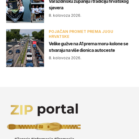
Varaždinsku županiju i tradiciju hrvatskog
sjevera
8. kolovoza 2026.
POJAČAN PROMET PREMA JUGU
HRVATSKE
Velike gužve na A1 prema moru-kolone se
stvaraju na više dionica autoceste
8. kolovoza 2026.