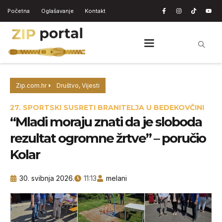
Početna
Oglašavanje
Kontakt
Zip.com.hr
Društvo
,
Vijesti
27. SPORTSKI SUSRETI BRANITELJA U BEDEKOVČINI
“Mladi moraju znati da je sloboda
rezultat ogromne žrtve” – poručio
Kolar
30. svibnja 2026.
11:13
melani