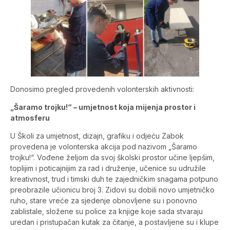
Donosimo pregled provedenih volonterskih aktivnosti:
„Šaramo trojku!“ – umjetnost koja mijenja prostor i
atmosferu
U Školi za umjetnost, dizajn, grafiku i odjeću Zabok
provedena je volonterska akcija pod nazivom „Šaramo
trojku!“. Vođene željom da svoj školski prostor učine ljepšim,
toplijim i poticajnijim za rad i druženje, učenice su udružile
kreativnost, trud i timski duh te zajedničkim snagama potpuno
preobrazile učionicu broj 3. Zidovi su dobili novo umjetničko
ruho, stare vreće za sjedenje obnovljene su i ponovno
zablistale, složene su police za knjige koje sada stvaraju
uredan i pristupačan kutak za čitanje, a postavljene su i klupe