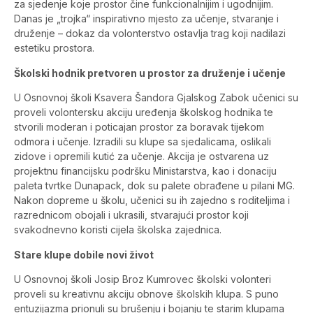
za sjedenje koje prostor čine funkcionalnijim i ugodnijim.
Danas je „trojka“ inspirativno mjesto za učenje, stvaranje i
druženje – dokaz da volonterstvo ostavlja trag koji nadilazi
estetiku prostora.
Školski hodnik pretvoren u prostor za druženje i učenje
U Osnovnoj školi Ksavera Šandora Gjalskog Zabok učenici su
proveli volontersku akciju uređenja školskog hodnika te
stvorili moderan i poticajan prostor za boravak tijekom
odmora i učenje. Izradili su klupe sa sjedalicama, oslikali
zidove i opremili kutić za učenje. Akcija je ostvarena uz
projektnu financijsku podršku Ministarstva, kao i donaciju
paleta tvrtke Dunapack, dok su palete obrađene u pilani MG.
Nakon dopreme u školu, učenici su ih zajedno s roditeljima i
razrednicom obojali i ukrasili, stvarajući prostor koji
svakodnevno koristi cijela školska zajednica.
Stare klupe dobile novi život
U Osnovnoj školi Josip Broz Kumrovec školski volonteri
proveli su kreativnu akciju obnove školskih klupa. S puno
entuzijazma prionuli su brušenju i bojanju te starim klupama