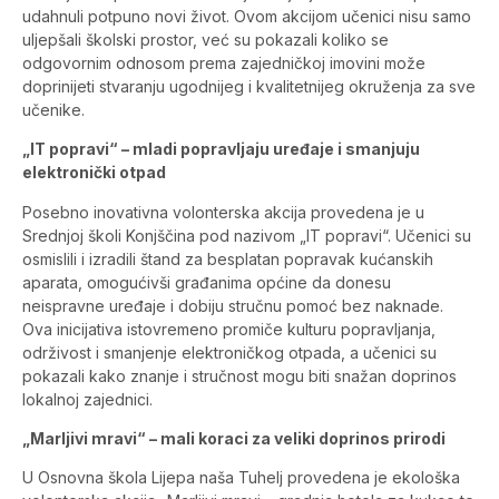
udahnuli potpuno novi život. Ovom akcijom učenici nisu samo
uljepšali školski prostor, već su pokazali koliko se
odgovornim odnosom prema zajedničkoj imovini može
doprinijeti stvaranju ugodnijeg i kvalitetnijeg okruženja za sve
učenike.
„IT popravi“ – mladi popravljaju uređaje i smanjuju
elektronički otpad
Posebno inovativna volonterska akcija provedena je u
Srednjoj školi Konjščina pod nazivom „IT popravi“. Učenici su
osmislili i izradili štand za besplatan popravak kućanskih
aparata, omogućivši građanima općine da donesu
neispravne uređaje i dobiju stručnu pomoć bez naknade.
Ova inicijativa istovremeno promiče kulturu popravljanja,
održivost i smanjenje elektroničkog otpada, a učenici su
pokazali kako znanje i stručnost mogu biti snažan doprinos
lokalnoj zajednici.
„Marljivi mravi“ – mali koraci za veliki doprinos prirodi
U Osnovna škola Lijepa naša Tuhelj provedena je ekološka