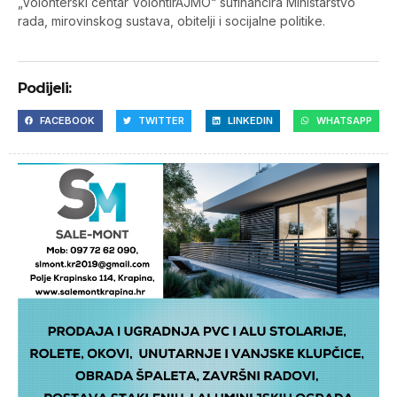
„Volonterski centar VolontirAJMO“ sufinancira Ministarstvo
rada, mirovinskog sustava, obitelji i socijalne politike.
Podijeli:
FACEBOOK
TWITTER
LINKEDIN
WHATSAPP