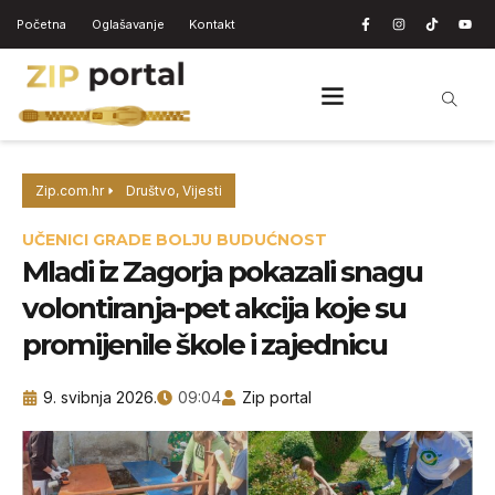
Početna
Oglašavanje
Kontakt
Zip.com.hr
Društvo
,
Vijesti
UČENICI GRADE BOLJU BUDUĆNOST
Mladi iz Zagorja pokazali snagu
volontiranja-pet akcija koje su
promijenile škole i zajednicu
9. svibnja 2026.
09:04
Zip portal