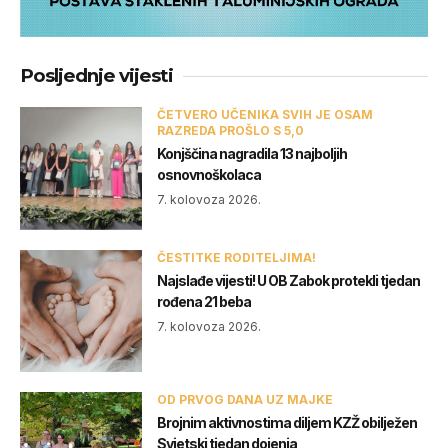
Posljednje vijesti
ČETVERO UČENIKA SVIH JE OSAM
RAZREDA PROŠLO S 5,0
Konjščina nagradila 13 najboljih
osnovnoškolaca
7. kolovoza 2026.
ČESTITKE RODITELJIMA!
Najslađe vijesti! U OB Zabok protekli tjedan
rođena 21 beba
7. kolovoza 2026.
OD PRVOG DANA UZ MAJKE
Brojnim aktivnostima diljem KZŽ obilježen
Svjetski tjedan dojenja