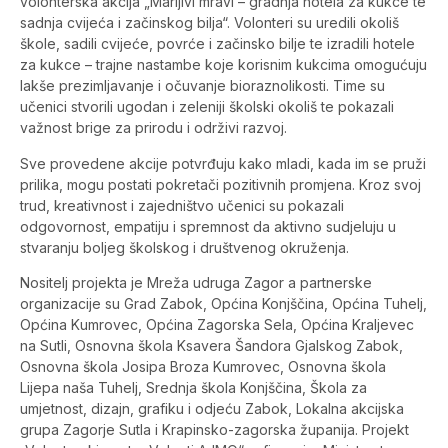
volonterska akcija „Marljivi mravi – gradnja hotela za kukce te
sadnja cvijeća i začinskog bilja“. Volonteri su uredili okoliš
škole, sadili cvijeće, povrće i začinsko bilje te izradili hotele
za kukce – trajne nastambe koje korisnim kukcima omogućuju
lakše prezimljavanje i očuvanje bioraznolikosti. Time su
učenici stvorili ugodan i zeleniji školski okoliš te pokazali
važnost brige za prirodu i održivi razvoj.
Sve provedene akcije potvrđuju kako mladi, kada im se pruži
prilika, mogu postati pokretači pozitivnih promjena. Kroz svoj
trud, kreativnost i zajedništvo učenici su pokazali
odgovornost, empatiju i spremnost da aktivno sudjeluju u
stvaranju boljeg školskog i društvenog okruženja.
Nositelj projekta je Mreža udruga Zagor a partnerske
organizacije su Grad Zabok, Općina Konjščina, Općina Tuhelj,
Općina Kumrovec, Općina Zagorska Sela, Općina Kraljevec
na Sutli, Osnovna škola Ksavera Šandora Gjalskog Zabok,
Osnovna škola Josipa Broza Kumrovec, Osnovna škola
Lijepa naša Tuhelj, Srednja škola Konjščina, Škola za
umjetnost, dizajn, grafiku i odjeću Zabok, Lokalna akcijska
grupa Zagorje Sutla i Krapinsko-zagorska županija. Projekt