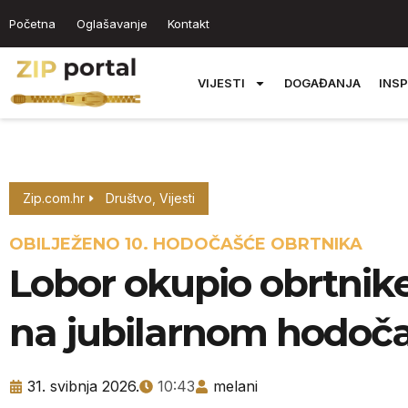
Početna
Oglašavanje
Kontakt
VIJESTI
DOGAĐANJA
INSP
Zip.com.hr
Društvo
,
Vijesti
OBILJEŽENO 10. HODOČAŠĆE OBRTNIKA
Lobor okupio obrtnike
na jubilarnom hodoč
31. svibnja 2026.
10:43
melani