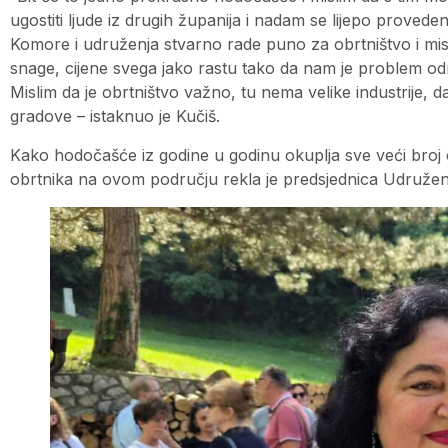
ugostiti ljude iz drugih županija i nadam se lijepo prove
Komore i udruženja stvarno rade puno za obrtništvo i misli
snage, cijene svega jako rastu tako da nam je problem od
Mislim da je obrtništvo važno, tu nema velike industrije, da 
gradove – istaknuo je Kučiš.
Kako hodočašće iz godine u godinu okuplja sve veći broj o
obrtnika na ovom području rekla je predsjednica Udruženj