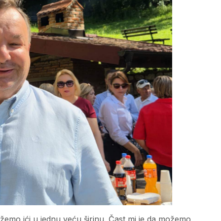
ožemo ići u jednu veću širinu. Čast mi je da možemo