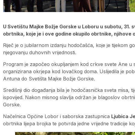
U Svetištu Majke Božje Gorske u Loboru u subotu, 31. s
obrtnika, koje je i ove godine okupilo obrtnike, njihove ob
Riječ je o jubilarnom izdanju hodočašća, koje je tijekom go
njegovanju duhovnih vrijednosti.
Program je započeo okupljanjem kod crkve svete Ane u sr
organizirana okrjepa kod lovačkog doma. Uslijedila je pob
Antuna do Svetišta Majke Božje Gorske.
Središnji dio događanja bila je hodočasnička sveta misa, t
ispovijed. Nakon misnog slavlja održan je blagoslov obrtn
Gorske.
Načelnica Općine Lobor i saborska zastupnica
Ljubica J
obrtnika lijepa brojka te potvrda jedne vrijedne tradicije 