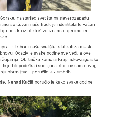
Gorske, najstarijeg svetišta na sjeverozapadu
ici su čuvari naše tradicije i identiteta te važan
doprinos kroz obrtništvo iznimno cijenimo jer
nica.
 upravo Lobor i naše svetište odabrali za mjesto
bnovu. Odaziv je svake godine sve veći, a ove
skih županija. Obrtnička komora Krapinsko-zagorske
 dalje biti podrška i suorganizator, ne samo ovog
nju obrtništva – poručila je Jembrih.
ije,
Nenad Kučiš
poručio je kako svake godine