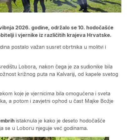
vibnja 2026. godine, održalo se 10. hodočašće
itelji i vjernike iz različitih krajeva Hrvatske.
dina postalo važan susret obrtnika u molitvi i
edištu Lobora, nakon čega je za sudionike bila
ožnost križnog puta na Kalvariji, od kapele svetog
ijekom koje je vjernicima bila omogućena i sveta
ika, a potom i zavjetni ophod u čast Majke Božje
embrih
istaknula je kako je deseto hodočašće
koja se u Loboru njeguje već godinama.