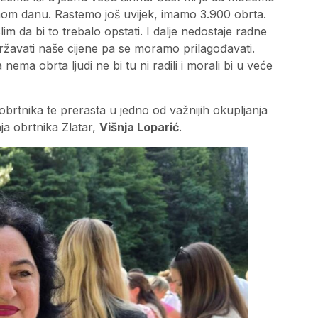
denom danu. Rastemo još uvijek, imamo 3.900 obrta.
m da bi to trebalo opstati. I dalje nedostaje radne
ržavati naše cijene pa se moramo prilagođavati.
nema obrta ljudi ne bi tu ni radili i morali bi u veće
brtnika te prerasta u jedno od važnijih okupljanja
a obrtnika Zlatar,
Višnja Loparić
.