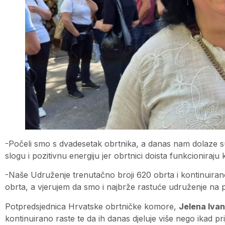
-Počeli smo s dvadesetak obrtnika, a danas nam dolaze sudi
slogu i pozitivnu energiju jer obrtnici doista funkcioniraju k
-Naše Udruženje trenutačno broji 620 obrta i kontinuirano
obrta, a vjerujem da smo i najbrže rastuće udruženje na p
Potpredsjednica Hrvatske obrtničke komore,
Jelena Ivan
kontinuirano raste te da ih danas djeluje više nego ikad pri