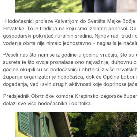
-Hodočasnici prolaze Kalvarijom do Svetišta Majke Božje 
Hrvatske. To je tradicija na koju smo iznimno ponosni. Obrtn
gospodarski pokretač ruralnih sredina. Njihov rad, trud i 
vođenje obrta nije nimalo jednostavno – naglasila je načel
-Veseli nas što nam se iz godine u godinu vraćaju, što su
susreta te što ovdje pronalaze ono najvažnije, duhovnu o
godine okupili su se hodočasnici i obrtnici iz više hrvat
županije organizator je hodočašća, dok će Općina Lobor i
događanja, već i svih drugih aktivnosti koje doprinose jača
Predsjednik Obrtničke komore Krapinsko-zagorske župan
dolazi sve više hodočasnika i obrtnika.