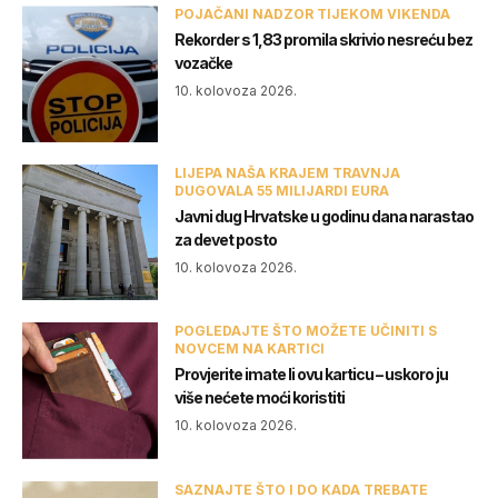
POJAČANI NADZOR TIJEKOM VIKENDA
Rekorder s 1,83 promila skrivio nesreću bez
vozačke
10. kolovoza 2026.
LIJEPA NAŠA KRAJEM TRAVNJA
DUGOVALA 55 MILIJARDI EURA
Javni dug Hrvatske u godinu dana narastao
za devet posto
10. kolovoza 2026.
POGLEDAJTE ŠTO MOŽETE UČINITI S
NOVCEM NA KARTICI
Provjerite imate li ovu karticu – uskoro ju
više nećete moći koristiti
10. kolovoza 2026.
SAZNAJTE ŠTO I DO KADA TREBATE