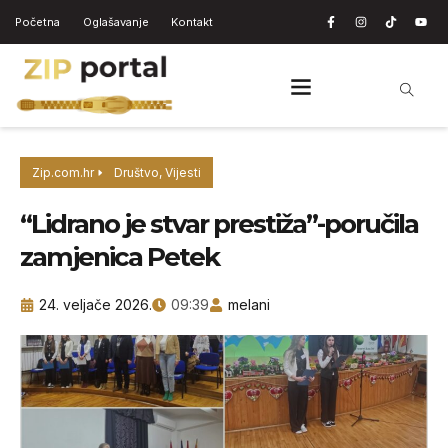
Početna
Oglašavanje
Kontakt
Zip.com.hr
Društvo
,
Vijesti
“Lidrano je stvar prestiža”-poručila
zamjenica Petek
24. veljače 2026.
09:39
melani