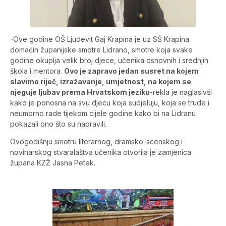
-Ove godine OŠ Ljudevit Gaj Krapina je uz SŠ Krapina
domaćin županijske smotre Lidrano, smotre koja svake
godine okuplja velik broj djece, učenika osnovnih i srednjih
škola i mentora.
Ovo je zapravo jedan susret na kojem
slavimo riječ, izražavanje, umjetnost, na kojem se
njeguje ljubav prema Hrvatskom jeziku
-rekla je naglasivši
kako je ponosna na svu djecu koja sudjeluju, koja se trude i
neumorno rade tijekom cijele godine kako bi na Lidranu
pokazali ono što su napravili.
Ovogodišnju smotru literarnog, dramsko-scenskog i
novinarskog stvaralaštva učenika otvorila je zamjenica
župana KZŽ Jasna Petek.