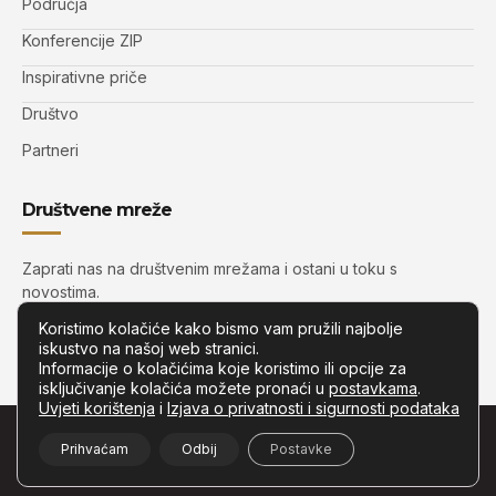
Područja
Konferencije ZIP
Inspirativne priče
Društvo
Partneri
Društvene mreže
Zaprati nas na društvenim mrežama i ostani u toku s
novostima.
Koristimo kolačiće kako bismo vam pružili najbolje
iskustvo na našoj web stranici.
Informacije o kolačićima koje koristimo ili opcije za
isključivanje kolačića možete pronaći u
postavkama
.
Uvjeti korištenja
i
Izjava o privatnosti i sigurnosti podataka
© Copyright –
Zip.com.hr
– Sva prava pridržana.
Prihvaćam
Odbij
Postavke
Developed by