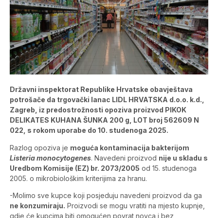
Državni inspektorat Republike Hrvatske obavještava
potrošače da trgovački lanac LIDL HRVATSKA d.o.o. k.d.,
Zagreb, iz predostrožnosti opoziva proizvod PIKOK
DELIKATES KUHANA ŠUNKA 200 g, LOT broj 562609 N
022, s rokom uporabe do 10. studenoga 2025.
Razlog opoziva je
moguća kontaminacija bakterijom
Listeria monocytogenes
. Navedeni proizvod
nije u skladu s
Uredbom Komisije (EZ) br. 2073/2005
od 15. studenoga
2005. o mikrobiološkim kriterijima za hranu.
-Molimo sve kupce koji posjeduju navedeni proizvod da ga
ne konzumiraju.
Proizvodi se mogu vratiti na mjesto kupnje,
gdje će kupcima biti omogućen povrat novca i bez