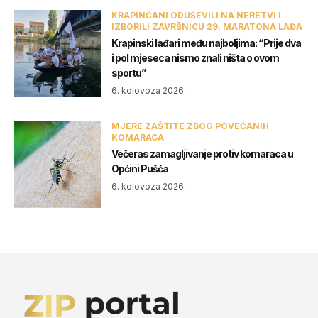
KRAPINČANI ODUŠEVILI NA NERETVI I
IZBORILI ZAVRŠNICU 29. MARATONA LAĐA
Krapinski lađari među najboljima: “Prije dva
i pol mjeseca nismo znali ništa o ovom
sportu”
6. kolovoza 2026.
MJERE ZAŠTITE ZBOG POVEĆANIH
KOMARACA
Večeras zamagljivanje protiv komaraca u
Općini Pušća
6. kolovoza 2026.