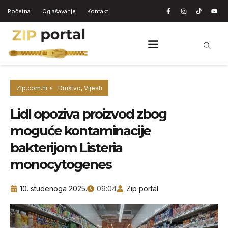
Početna
Oglašavanje
Kontakt
Zip.com.hr
Društvo
,
Vijesti
Lidl opoziva proizvod zbog
moguće kontaminacije
bakterijom Listeria
monocytogenes
10. studenoga 2025.
09:04
Zip portal