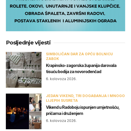
Posljednje vijesti
SIMBOLIČAN DAR ZA OPĆU BOLNICU
ZABOK
Krapinsko-zagorska županija darovala
tisuću bodija za novorođenčad
6. kolovoza 2026.
JEDAN VIKEND, TRI DOGAĐANJA I MNOGO
LIJEPIH SUSRETA
Vikend u Radoboju ispunjen umjetnošću,
pričama i druženjem
6. kolovoza 2026.