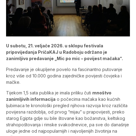
U subotu, 21. veljače 2026. u sklopu festivala
pripovijedanja PričaKAJ u Radoboju održano je
zanimljivo predavanje „Mic po mic – povijest mačaka“.
Predavanje je okupljene povelo na fascinantno putovanje
kroz više od 10.000 godina zajedničke povijesti čovjeka i
mačke.
Tijekom 1,5 sata publika je imala priliku čuti
mnoštvo
zanimljivih informacija
o počecima mačaka kao kućnih
ljubimaca te kronološki pregled njihova razvoja kroz različita
povijesna razdoblja, od prvog “mijau” u prapovijesti, preko
starog Egipta gdje su bile štovane kao božanstva, keltskog
strahopoštovanja i rimske svakodnevice, pa sve do današnje
uloge jedne od najpopularnijih i najvoljenijih životinja na