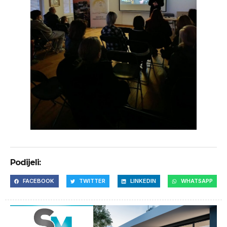
Podijeli:
FACEBOOK
TWITTER
LINKEDIN
WHATSAPP