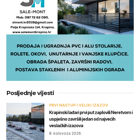
Posljednje vijesti
PRVI NASTUP I VELIKI IZAZOV
Krapinski lađari prvi put zaplovili Neretvom i
uspješno završili jedan od najvećih
veslačkih izazova
8. kolovoza 2026.