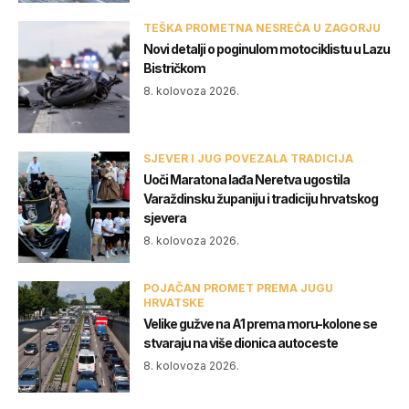
TEŠKA PROMETNA NESREĆA U ZAGORJU
Novi detalji o poginulom motociklistu u Lazu
Bistričkom
8. kolovoza 2026.
SJEVER I JUG POVEZALA TRADICIJA
Uoči Maratona lađa Neretva ugostila
Varaždinsku županiju i tradiciju hrvatskog
sjevera
8. kolovoza 2026.
POJAČAN PROMET PREMA JUGU
HRVATSKE
Velike gužve na A1 prema moru-kolone se
stvaraju na više dionica autoceste
8. kolovoza 2026.