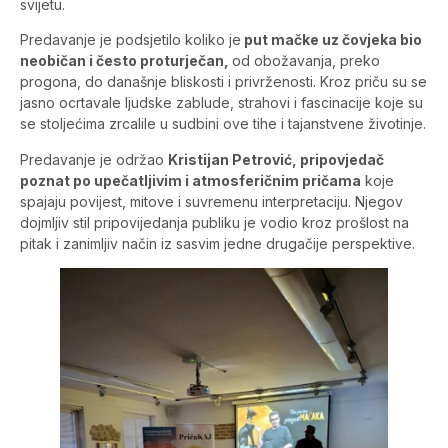
svijetu.
Predavanje je podsjetilo koliko je
put mačke uz čovjeka bio
neobičan i često proturječan,
od obožavanja, preko
progona, do današnje bliskosti i privrženosti. Kroz priču su se
jasno ocrtavale ljudske zablude, strahovi i fascinacije koje su
se stoljećima zrcalile u sudbini ove tihe i tajanstvene životinje.
Predavanje je održao
Kristijan Petrović, pripovjedač
poznat po upečatljivim i atmosferičnim pričama
koje
spajaju povijest, mitove i suvremenu interpretaciju. Njegov
dojmljiv stil pripovijedanja publiku je vodio kroz prošlost na
pitak i zanimljiv način iz sasvim jedne drugačije perspektive.