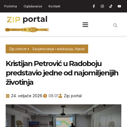
Početna
Oglašavanje
Kontakt
Zip.com.hr
Savjetovanje i edukacija
,
Vijesti
Kristijan Petrović u Radoboju
predstavio jedne od najomiljenijih
životinja
24. veljače 2026.
08:01
Zip portal