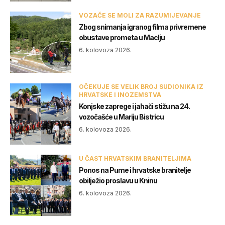
VOZAČE SE MOLI ZA RAZUMIJEVANJE
Zbog snimanja igranog filma privremene
obustave prometa u Maclju
6. kolovoza 2026.
OČEKUJE SE VELIK BROJ SUDIONIKA IZ
HRVATSKE I INOZEMSTVA
Konjske zaprege i jahači stižu na 24.
vozočašće u Mariju Bistricu
6. kolovoza 2026.
U ČAST HRVATSKIM BRANITELJIMA
Ponos na Pume i hrvatske branitelje
obilježio proslavu u Kninu
6. kolovoza 2026.