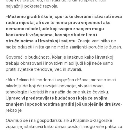
najvažniji pokretač razvoja.
–
Možemo graditi škole, sportske dvorane i stvarati nova
radna mjesta, ali sve to nema pravu vrijednost ako
nemamo mlade ljude koji svojim znanjem mogu
konkurirati vršnjacima, kasnije studentima i
stručnjacima u Hrvatskoj i svijetu.
Znanje vam nitko ne
može oduzeti i ništa ga ne može zamijeniti-poručio je župan.
Govoreći o budućnosti, Kolar je istaknuo kako Hrvatskoj
trebaju obrazovani i inovativni mladi ljudi koji neće samo
pratiti svjetske trendove, već ih stvarati.
-Ako želimo biti moderna i uspješna država, moramo imati
mlade ljude koji će razvijati inovacije, stvarati nove
tehnologije i koristiti ih na način da one služe čovjeku.
U
pravo vi predstavljate budućnost koja će svojim
znanjem i sposobnostima graditi još uspješnije društvo
-
rekao je.
Osvrnuo se i na gospodarsku sliku Krapinsko-zagorske
županije, istaknuvši kako danas postoji mnogo više prilika za