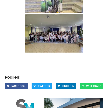
Podijeli:
FACEBOOK
TWITTER
LINKEDIN
WHATSAPP