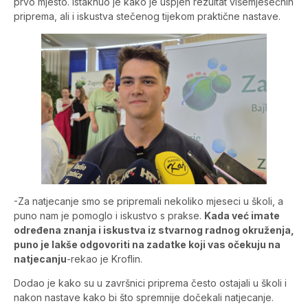
prvo mjesto. Istaknuo je kako je uspjeh rezultat višemjesečnih
priprema, ali i iskustva stečenog tijekom praktične nastave.
-Za natjecanje smo se pripremali nekoliko mjeseci u školi, a
puno nam je pomoglo i iskustvo s prakse.
Kada već imate
određena znanja i iskustva iz stvarnog radnog okruženja,
puno je lakše odgovoriti na zadatke koji vas očekuju na
natjecanju
-rekao je Kroflin.
Dodao je kako su u završnici priprema često ostajali u školi i
nakon nastave kako bi što spremnije dočekali natjecanje.