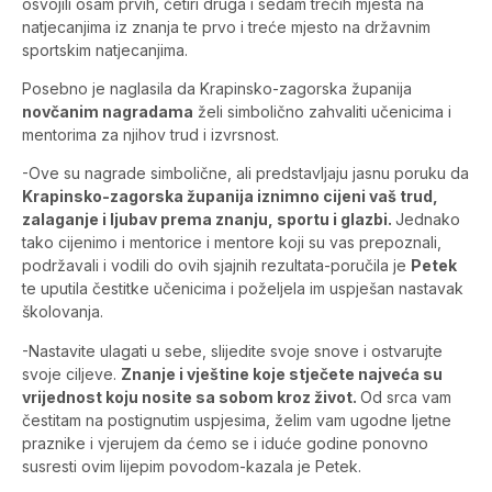
osvojili osam prvih, četiri druga i sedam trećih mjesta na
natjecanjima iz znanja te prvo i treće mjesto na državnim
sportskim natjecanjima.
Posebno je naglasila da Krapinsko-zagorska županija
novčanim nagradama
želi simbolično zahvaliti učenicima i
mentorima za njihov trud i izvrsnost.
-Ove su nagrade simbolične, ali predstavljaju jasnu poruku da
Krapinsko-zagorska županija iznimno cijeni vaš trud,
zalaganje i ljubav prema znanju, sportu i glazbi.
Jednako
tako cijenimo i mentorice i mentore koji su vas prepoznali,
podržavali i vodili do ovih sjajnih rezultata-poručila je
Petek
te uputila čestitke učenicima i poželjela im uspješan nastavak
školovanja.
-Nastavite ulagati u sebe, slijedite svoje snove i ostvarujte
svoje ciljeve.
Znanje i vještine koje stječete najveća su
vrijednost koju nosite sa sobom kroz život.
Od srca vam
čestitam na postignutim uspjesima, želim vam ugodne ljetne
praznike i vjerujem da ćemo se i iduće godine ponovno
susresti ovim lijepim povodom-kazala je Petek.