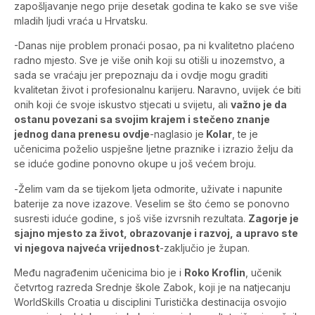
zapošljavanje nego prije desetak godina te kako se sve više
mladih ljudi vraća u Hrvatsku.
-Danas nije problem pronaći posao, pa ni kvalitetno plaćeno
radno mjesto. Sve je više onih koji su otišli u inozemstvo, a
sada se vraćaju jer prepoznaju da i ovdje mogu graditi
kvalitetan život i profesionalnu karijeru. Naravno, uvijek će biti
onih koji će svoje iskustvo stjecati u svijetu, ali
važno je da
ostanu povezani sa svojim krajem i stečeno znanje
jednog dana prenesu ovdje
-naglasio je
Kolar
, te je
učenicima poželio uspješne ljetne praznike i izrazio želju da
se iduće godine ponovno okupe u još većem broju.
-Želim vam da se tijekom ljeta odmorite, uživate i napunite
baterije za nove izazove. Veselim se što ćemo se ponovno
susresti iduće godine, s još više izvrsnih rezultata.
Zagorje je
sjajno mjesto za život, obrazovanje i razvoj, a upravo ste
vi njegova najveća vrijednost
-zaključio je župan.
Među nagrađenim učenicima bio je i
Roko Kroflin
, učenik
četvrtog razreda Srednje škole Zabok, koji je na natjecanju
WorldSkills Croatia u disciplini Turistička destinacija osvojio