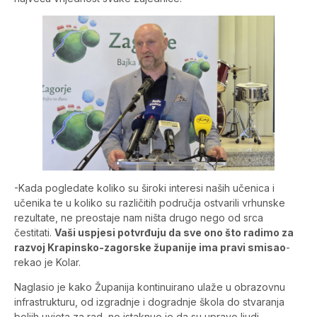
-Kada pogledate koliko su široki interesi naših učenica i
učenika te u koliko su različitih područja ostvarili vrhunske
rezultate, ne preostaje nam ništa drugo nego od srca
čestitati.
Vaši uspjesi potvrđuju da sve ono što radimo za
razvoj Krapinsko-zagorske županije ima pravi smisao
-
rekao je Kolar.
Naglasio je kako Županija kontinuirano ulaže u obrazovnu
infrastrukturu, od izgradnje i dogradnje škola do stvaranja
boljih uvjeta za rad, no istaknuo je da su upravo ljudi