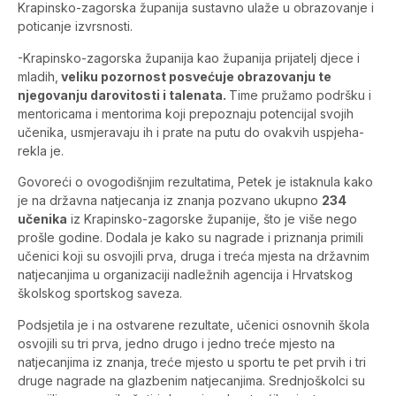
Krapinsko-zagorska županija sustavno ulaže u obrazovanje i
poticanje izvrsnosti.
-Krapinsko-zagorska županija kao županija prijatelj djece i
mladih,
veliku pozornost posvećuje obrazovanju te
njegovanju darovitosti i talenata.
Time pružamo podršku i
mentoricama i mentorima koji prepoznaju potencijal svojih
učenika, usmjeravaju ih i prate na putu do ovakvih uspjeha-
rekla je.
Govoreći o ovogodišnjim rezultatima, Petek je istaknula kako
je na državna natjecanja iz znanja pozvano ukupno
234
učenika
iz Krapinsko-zagorske županije, što je više nego
prošle godine. Dodala je kako su nagrade i priznanja primili
učenici koji su osvojili prva, druga i treća mjesta na državnim
natjecanjima u organizaciji nadležnih agencija i Hrvatskog
školskog sportskog saveza.
Podsjetila je i na ostvarene rezultate, učenici osnovnih škola
osvojili su tri prva, jedno drugo i jedno treće mjesto na
natjecanjima iz znanja, treće mjesto u sportu te pet prvih i tri
druge nagrade na glazbenim natjecanjima. Srednjoškolci su