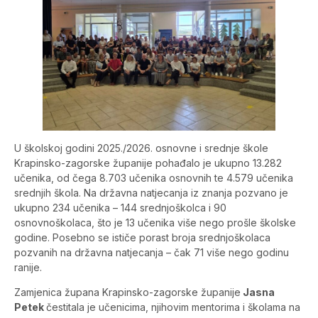
U školskoj godini 2025./2026. osnovne i srednje škole
Krapinsko-zagorske županije pohađalo je ukupno 13.282
učenika, od čega 8.703 učenika osnovnih te 4.579 učenika
srednjih škola. Na državna natjecanja iz znanja pozvano je
ukupno 234 učenika – 144 srednjoškolca i 90
osnovnoškolaca, što je 13 učenika više nego prošle školske
godine. Posebno se ističe porast broja srednjoškolaca
pozvanih na državna natjecanja – čak 71 više nego godinu
ranije.
Zamjenica župana Krapinsko-zagorske županije
Jasna
Petek
čestitala je učenicima, njihovim mentorima i školama na