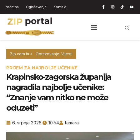
Početna
Oglašavanje
Kontakt
Zip.com.hr
Obrazovanje
,
Vijesti
PRIJEM ZA NAJBOLJE UČENIKE
Krapinsko-zagorska županija
nagradila najbolje učenike:
“Znanje vam nitko ne može
oduzeti”
6. srpnja 2026.
10:54
tamara