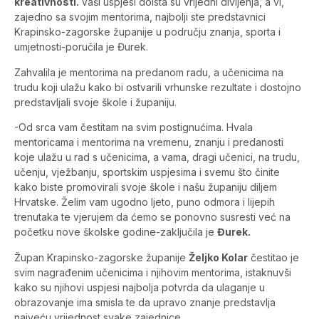
kreativnosti.
Vaši uspjesi doista su vrijedni divljenja, a vi,
zajedno sa svojim mentorima, najbolji ste predstavnici
Krapinsko-zagorske županije u području znanja, sporta i
umjetnosti-poručila je Đurek.
Zahvalila je mentorima na predanom radu, a učenicima na
trudu koji ulažu kako bi ostvarili vrhunske rezultate i dostojno
predstavljali svoje škole i županiju.
-Od srca vam čestitam na svim postignućima. Hvala
mentoricama i mentorima na vremenu, znanju i predanosti
koje ulažu u rad s učenicima, a vama, dragi učenici, na trudu,
učenju, vježbanju, sportskim uspjesima i svemu što činite
kako biste promovirali svoje škole i našu županiju diljem
Hrvatske. Želim vam ugodno ljeto, puno odmora i lijepih
trenutaka te vjerujem da ćemo se ponovno susresti već na
početku nove školske godine-zaključila je
Đurek.
Župan Krapinsko-zagorske županije
Željko Kolar
čestitao je
svim nagrađenim učenicima i njihovim mentorima, istaknuvši
kako su njihovi uspjesi najbolja potvrda da ulaganje u
obrazovanje ima smisla te da upravo znanje predstavlja
najveću vrijednost svake zajednice.