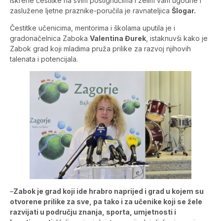
iskrene čestitke na svim postignućima i želim vam ugodne i
zaslužene ljetne praznike-poručila je ravnateljica
Šlogar.
Čestitke učenicima, mentorima i školama uputila je i
gradonačelnica Zaboka
Valentina Đurek
, istaknuvši kako je
Zabok grad koji mladima pruža prilike za razvoj njihovih
talenata i potencijala.
–
Zabok je grad koji ide hrabro naprijed i grad u kojem su
otvorene prilike za sve, pa tako i za učenike koji se žele
razvijati u području znanja, sporta, umjetnosti i