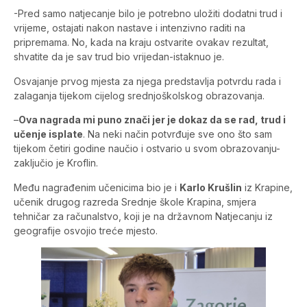
-Pred samo natjecanje bilo je potrebno uložiti dodatni trud i
vrijeme, ostajati nakon nastave i intenzivno raditi na
pripremama. No, kada na kraju ostvarite ovakav rezultat,
shvatite da je sav trud bio vrijedan-istaknuo je.
Osvajanje prvog mjesta za njega predstavlja potvrdu rada i
zalaganja tijekom cijelog srednjoškolskog obrazovanja.
–
Ova nagrada mi puno znači jer je dokaz da se rad, trud i
učenje isplate
. Na neki način potvrđuje sve ono što sam
tijekom četiri godine naučio i ostvario u svom obrazovanju-
zaključio je Kroflin.
Među nagrađenim učenicima bio je i
Karlo Krušlin
iz Krapine,
učenik drugog razreda Srednje škole Krapina, smjera
tehničar za računalstvo, koji je na državnom Natjecanju iz
geografije osvojio treće mjesto.