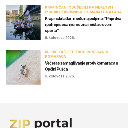
KRAPINČANI ODUŠEVILI NA NERETVI I
IZBORILI ZAVRŠNICU 29. MARATONA LAĐA
Krapinski lađari među najboljima: “Prije dva
i pol mjeseca nismo znali ništa o ovom
sportu”
6. kolovoza 2026.
MJERE ZAŠTITE ZBOG POVEĆANIH
KOMARACA
Večeras zamagljivanje protiv komaraca u
Općini Pušća
6. kolovoza 2026.