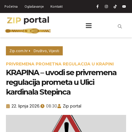
Početna
Oglašavanje
Kontakt
Zip.com.hr
Društvo
,
Vijesti
PRIVREMENA PROMETNA REGULACIJA U KRAPINI
KRAPINA – uvodi se privremena
regulacija prometa u Ulici
kardinala Stepinca
22. lipnja 2026.
08:30
Zip portal