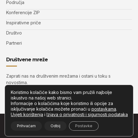
Područja
Konferencije ZIP
Inspirativne priče
Društvo
Partneri
Društvene mreže
Zaprati nas na društvenim mrežama i ostani u toku s
novostima.
Koristimo kolačiće kako bismo vam pružili najbolje
iskustvo na našoj web stranici.
Informacije o kolačićima koje koristimo ili opcije za
isključivanje kolačića možete pronaći u
postavkama
.
Uvjeti korištenja
i
Izjava o privatnosti i sigurnosti podataka
© Copyright –
Zip.com.hr
– Sva prava pridržana.
Prihvaćam
Odbij
Postavke
Developed by