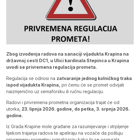
Zbog izvođenja radova na sanaciji vijadukta Krapina na
državnoj cesti DC1, u Ulici kardinala Stepinca u Krapina
uvodi se privremena regulacija prometa.
Regulacija se odnosi na
zatvaranje jednog kolničkog traka
ispod vijadukta Krapina,
pri čemu će se promet odvijati
naizmjenično uz semaforsku ili ručnu regulaciju.
Radovi i privremena prometna organizacija trajat će od
utorka,
23. lipnja 2026. godine, do petka, 3. srpnja 2026.
godine.
Iz Grada Krapine mole građane za razumijevanje i strpljenje
tijekom trajanja radova te apeliraju na vozače da poštuju
privremenu prometnu signalizaciju kako bi se osigurala