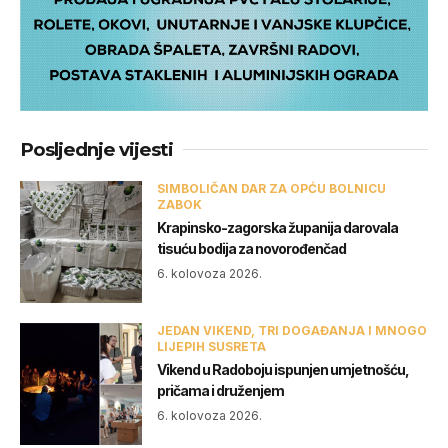
Posljednje vijesti
SIMBOLIČAN DAR ZA OPĆU BOLNICU
ZABOK
Krapinsko-zagorska županija darovala
tisuću bodija za novorođenčad
6. kolovoza 2026.
JEDAN VIKEND, TRI DOGAĐANJA I MNOGO
LIJEPIH SUSRETA
Vikend u Radoboju ispunjen umjetnošću,
pričama i druženjem
6. kolovoza 2026.