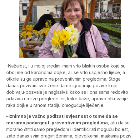
-Nažalost, i u mojoj sredini imam vrlo bliskih osoba koje su
oboljele od karcinoma dojke, ali se vrlo uspješno liječe, a
otkrile su ga upravo na preventivnim pregledima. Stoga
danas pozivam sve žene da ne ignoriraju pozive koje
dobivaju-pozvala je naglasivši kako se i ona sama redovito
odaziva na sve preglede jer, kako kaže, upravo otkrivanje
raka dojke u ranom stadiju omogućuje liječenje.
–
Iznimno je važno podizati svjesnost o tome da se
moramo podvrgnuti preventivnim pregledima
, ali i da se
moramo štititi samo pregledom i identificirati moguću bolest,
zato danas svim dragim ženama, djevojkama, majkama poziv