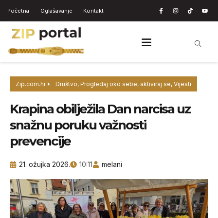
Početna
Oglašavanje
Kontakt
Zip.com.hr
Društvo
,
Progledaj oko sebe, aktiviraj se
,
Vijesti
Krapina obilježila Dan narcisa uz
snažnu poruku važnosti
prevencije
21. ožujka 2026.
10:11
melani