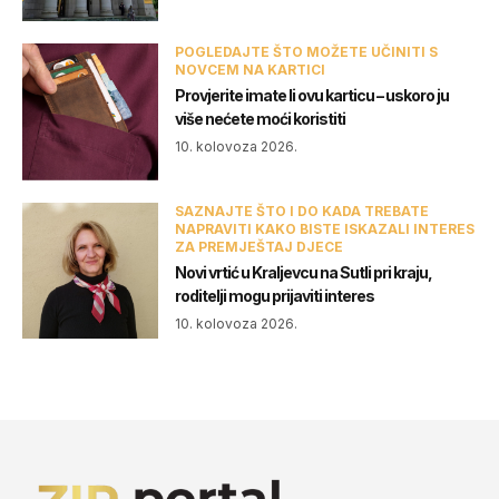
POGLEDAJTE ŠTO MOŽETE UČINITI S
NOVCEM NA KARTICI
Provjerite imate li ovu karticu – uskoro ju
više nećete moći koristiti
10. kolovoza 2026.
SAZNAJTE ŠTO I DO KADA TREBATE
NAPRAVITI KAKO BISTE ISKAZALI INTERES
ZA PREMJEŠTAJ DJECE
Novi vrtić u Kraljevcu na Sutli pri kraju,
roditelji mogu prijaviti interes
10. kolovoza 2026.