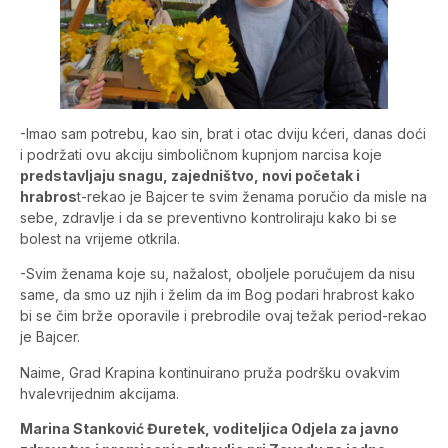
-Imao sam potrebu, kao sin, brat i otac dviju kćeri, danas doći
i podržati ovu akciju simboličnom kupnjom narcisa koje
predstavljaju snagu, zajedništvo, novi početak i
hrabros
t-rekao je Bajcer te svim ženama poručio da misle na
sebe, zdravlje i da se preventivno kontroliraju kako bi se
bolest na vrijeme otkrila.
-Svim ženama koje su, nažalost, oboljele poručujem da nisu
same, da smo uz njih i želim da im Bog podari hrabrost kako
bi se čim brže oporavile i prebrodile ovaj težak period-rekao
je Bajcer.
Naime, Grad Krapina kontinuirano pruža podršku ovakvim
hvalevrijednim akcijama.
Marina Stanković Đuretek, voditeljica Odjela za javno