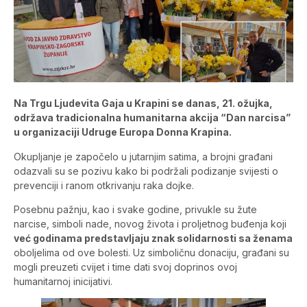
Na Trgu Ljudevita Gaja u Krapini se danas, 21. ožujka,
održava tradicionalna humanitarna akcija “Dan narcisa”
u organizaciji Udruge Europa Donna Krapina.
Okupljanje je započelo u jutarnjim satima, a brojni građani
odazvali su se pozivu kako bi podržali podizanje svijesti o
prevenciji i ranom otkrivanju raka dojke.
Posebnu pažnju, kao i svake godine, privukle su žute
narcise, simboli nade, novog života i proljetnog buđenja koji
već godinama predstavljaju znak solidarnosti sa ženama
oboljelima od ove bolesti. Uz simboličnu donaciju, građani su
mogli preuzeti cvijet i time dati svoj doprinos ovoj
humanitarnoj inicijativi.