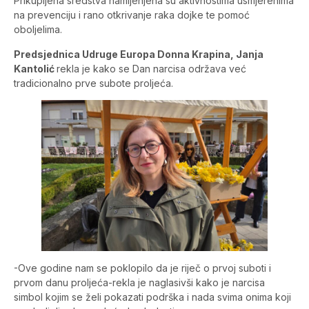
Prikupljena sredstva namijenjena su aktivnostima usmjerenima
na prevenciju i rano otkrivanje raka dojke te pomoć
oboljelima.
Predsjednica Udruge Europa Donna Krapina, Janja
Kantolić
rekla je kako se Dan narcisa održava već
tradicionalno prve subote proljeća.
-Ove godine nam se poklopilo da je riječ o prvoj suboti i
prvom danu proljeća-rekla je naglasivši kako je narcisa
simbol kojim se želi pokazati podrška i nada svima onima koji