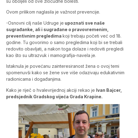
su oboljeli od ove zloćudne bolesti.
Ovom prilikom naglasila je važnost prevencije.
-Osnovni cilj naše Udruge je
upoznati sve naše
sugrađanke, ali i sugrađane o pravovremenim,
preventivnim pregledima
koji trebaju početi već od 18.
godine. Tu govorimo o samo pregledima koji bi se trebali
redovito obavljati, a nakon toga dolaze i redoviti pregledi
kao što su ultrazvuk i mamografija-navela je.
Istaknula je povećanu zainteresiranost žena o ovoj temi
spomenuvši kako se žene sve više odazivaju edukativnim
radionicama i događanjima.
Kako je riječ o hvalevrijednoj akciji rekao je
Ivan Bajcer,
predsjednik Gradskog vijeća Grada Krapine.