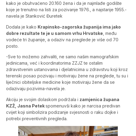
kako je obuhvaćeno 20.160 žena i da je najmlađe godište
koje je trenutno na listi za pozivanje 1976., a najstarije 1955.-
navela je Stanković Đuretek
Dodala je kako
Krapinsko-zagorska županija ima jako
dobre rezultate te je u samom vrhu Hrvatske
, među
vodeće tri županije, a odaziv na preglede je više od 70
posto.
-Sve to možemo zahvaliti, ne samo našim mamografskim
jedinicama, već i koordinatorima ZZJZ te ostalim
zdravstvenim ustanovama i djelatnicima u zdravstvu koji kroz
terenski posao pozivaju i motiviraju žene na preglede, tu su i
liječnici obiteljske medicine koje motiviraju žene da se
odazivaju pozivima-navela je.
Akciju je svojim dolaskom podržala i
zamjenica župana
KZŽ, Jasna Petek
spomenuvši kako je narcisa predivan
cvijet koji simbolizira podizanje svjesnosti o raku dojke i
potrebi preventivnih pregleda.