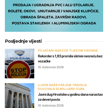
Posljednje vijesti
POJAČANI NADZOR TIJEKOM VIKENDA
Rekorder s 1,83 promila skrivio nesreću bez
vozačke
10. kolovoza 2026.
LIJEPA NAŠA KRAJEM TRAVNJA
DUGOVALA 55 MILIJARDI EURA
Javni dug Hrvatske u godinu dana narastao
za devet posto
10. kolovoza 2026.