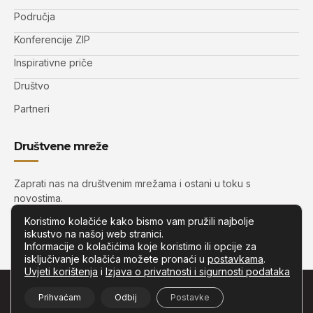
Područja
Konferencije ZIP
Inspirativne priče
Društvo
Partneri
Društvene mreže
Zaprati nas na društvenim mrežama i ostani u toku s
novostima.
Koristimo kolačiće kako bismo vam pružili najbolje
iskustvo na našoj web stranici.
Informacije o kolačićima koje koristimo ili opcije za
isključivanje kolačića možete pronaći u
postavkama
.
Uvjeti korištenja
i
Izjava o privatnosti i sigurnosti podataka
© Copyright –
Zip.com.hr
– Sva prava pridržana.
Prihvaćam
Odbij
Postavke
Developed by