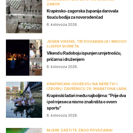
ZABOK
Krapinsko-zagorska županija darovala
tisuću bodija za novorođenčad
6. kolovoza 2026.
JEDAN VIKEND, TRI DOGAĐANJA I MNOGO
LIJEPIH SUSRETA
Vikend u Radoboju ispunjen umjetnošću,
pričama i druženjem
6. kolovoza 2026.
KRAPINČANI ODUŠEVILI NA NERETVI I
IZBORILI ZAVRŠNICU 29. MARATONA LAĐA
Krapinski lađari među najboljima: “Prije dva
i pol mjeseca nismo znali ništa o ovom
sportu”
6. kolovoza 2026.
MJERE ZAŠTITE ZBOG POVEĆANIH