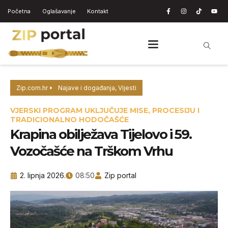
Početna
Oglašavanje
Kontakt
Zip.com.hr
Najave i događanja
,
Vijesti
VJERSKI PROGRAM UKLJUČUJE MISE, PROCESIJU I
TRADICIONALNO HODOČAŠĆE
Krapina obilježava Tijelovo i 59.
Vozočašće na Trškom Vrhu
2. lipnja 2026.
08:50
Zip portal