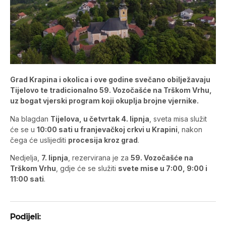
Grad Krapina i okolica i ove godine svečano obilježavaju
Tijelovo te tradicionalno 59. Vozočašće na Trškom Vrhu,
uz bogat vjerski program koji okuplja brojne vjernike.
Na blagdan
Tijelova, u četvrtak 4. lipnja
, sveta misa služit
će se u
10:00 sati u franjevačkoj crkvi u Krapini
, nakon
čega će uslijediti
procesija kroz grad
.
Nedjelja,
7. lipnja
, rezervirana je za
59. Vozočašće na
Trškom Vrhu
, gdje će se služiti
svete mise u 7:00, 9:00 i
11:00 sati
.
Podijeli: