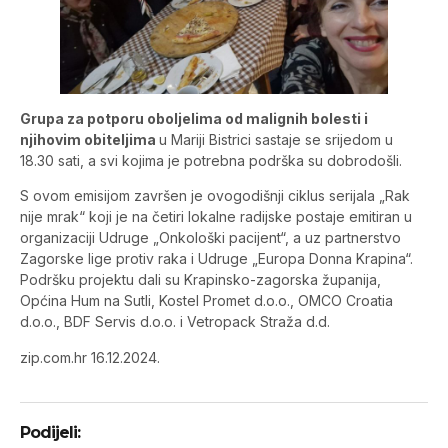
Grupa za potporu oboljelima od malignih bolesti i
njihovim obiteljima
u Mariji Bistrici sastaje se srijedom u
18.30 sati, a svi kojima je potrebna podrška su dobrodošli.
S ovom emisijom završen je ovogodišnji ciklus serijala „Rak
nije mrak“ koji je na četiri lokalne radijske postaje emitiran u
organizaciji Udruge „Onkološki pacijent“, a uz partnerstvo
Zagorske lige protiv raka i Udruge „Europa Donna Krapina“.
Podršku projektu dali su Krapinsko-zagorska županija,
Općina Hum na Sutli, Kostel Promet d.o.o., OMCO Croatia
d.o.o., BDF Servis d.o.o. i Vetropack Straža d.d.
zip.com.hr 16.12.2024.
Podijeli: