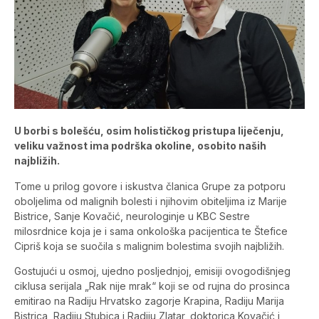
U borbi s bolešću, osim holističkog pristupa liječenju,
veliku važnost ima podrška okoline, osobito naših
najbližih.
Tome u prilog govore i iskustva članica Grupe za potporu
oboljelima od malignih bolesti i njihovim obiteljima iz Marije
Bistrice, Sanje Kovačić, neurologinje u KBC Sestre
milosrdnice koja je i sama onkološka pacijentica te Štefice
Cipriš koja se suočila s malignim bolestima svojih najbližih.
Gostujući u osmoj, ujedno posljednjoj, emisiji ovogodišnjeg
ciklusa serijala „Rak nije mrak“ koji se od rujna do prosinca
emitirao na Radiju Hrvatsko zagorje Krapina, Radiju Marija
Bistrica, Radiju Stubica i Radiju Zlatar, doktorica Kovačić i