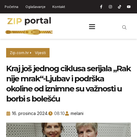
Početna
Oglašavanje
Kontakt
Zip.com.hr
Vijesti
Kraj još jednog ciklusa serijala „Rak
nije mrak“-Ljubav i podrška
okoline od iznimne su važnosti u
borbi s bolešću
16. prosinca 2024.
08:10
melani