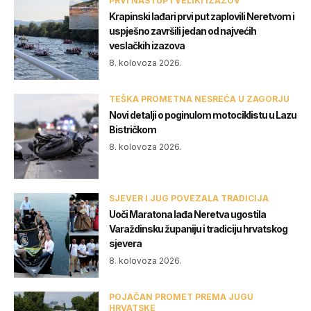
PRVI NASTUP I VELIKI IZAZOV
Krapinski lađari prvi put zaplovili Neretvom i
uspješno završili jedan od najvećih
veslačkih izazova
8. kolovoza 2026.
TEŠKA PROMETNA NESREĆA U ZAGORJU
Novi detalji o poginulom motociklistu u Lazu
Bistričkom
8. kolovoza 2026.
SJEVER I JUG POVEZALA TRADICIJA
Uoči Maratona lađa Neretva ugostila
Varaždinsku županiju i tradiciju hrvatskog
sjevera
8. kolovoza 2026.
POJAČAN PROMET PREMA JUGU
HRVATSKE