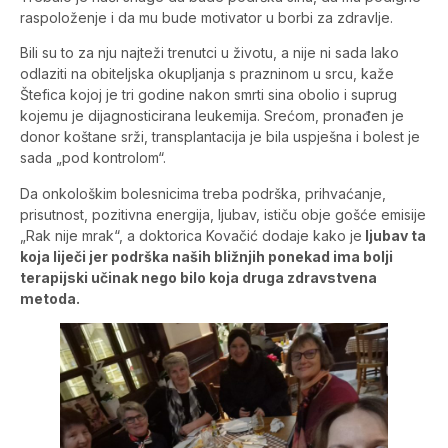
raspoloženje i da mu bude motivator u borbi za zdravlje.
Bili su to za nju najteži trenutci u životu, a nije ni sada lako
odlaziti na obiteljska okupljanja s prazninom u srcu, kaže
Štefica kojoj je tri godine nakon smrti sina obolio i suprug
kojemu je dijagnosticirana leukemija. Srećom, pronađen je
donor koštane srži, transplantacija je bila uspješna i bolest je
sada „pod kontrolom“.
Da onkološkim bolesnicima treba podrška, prihvaćanje,
prisutnost, pozitivna energija, ljubav, ističu obje gošće emisije
„Rak nije mrak“, a doktorica Kovačić dodaje kako je
ljubav ta
koja liječi jer podrška naših bližnjih ponekad ima bolji
terapijski učinak nego bilo koja druga zdravstvena
metoda.