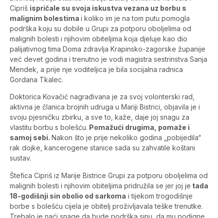
Cipriš
ispričale su svoja iskustva vezana uz borbu s
malignim bolestima
i koliko im je na tom putu pomogla
podrška koju su dobile u Grupi za potporu oboljelima od
malignih bolesti i njihovim obiteljima koja djeluje kao dio
palijativnog tima Doma zdravlja Krapinsko-zagorske županije
već devet godina i trenutno je vodi magistra sestrinstva Sanja
Mendek, a prije nje voditeljica je bila socijalna radnica
Gordana Tkalec.
Doktorica Kovačić nagrađivana je za svoj volonterski rad,
aktivna je članica brojnih udruga u Mariji Bistrici, objavila je i
svoju pjesničku zbirku, a sve to, kaže, daje joj snagu za
vlastitu borbu s bolešću.
Pomažući drugima, pomaže i
samoj sebi.
Nakon što je prije nekoliko godina „pobijedila“
rak dojke, kancerogene stanice sada su zahvatile koštani
sustav.
Štefica Cipriš iz Marije Bistrice Grupi za potporu oboljelima od
malignih bolesti i njihovim obiteljima pridružila se jer joj je
tada
18-godišnji sin obolio od sarkoma
i tijekom trogodišnje
borbe s bolešću cijela je obitelj proživljavala teške trenutke.
Trebalo je naći snage da bude podrška sinu, da mu podigne