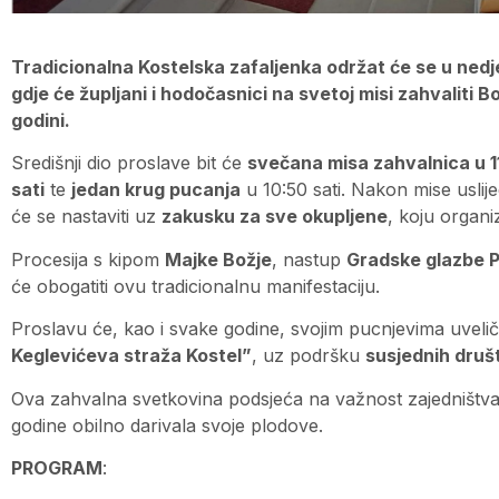
Tradicionalna Kostelska zafaljenka održat će se u nedjel
gdje će župljani i hodočasnici na svetoj misi zahvaliti 
godini.
Središnji dio proslave bit će
svečana misa zahvalnica u 11
sati
te
jedan krug pucanja
u 10:50 sati. Nakon mise uslij
će se nastaviti uz
zakusku za sve okupljene
, koju organi
Procesija s kipom
Majke Božje
, nastup
Gradske glazbe 
će obogatiti ovu tradicionalnu manifestaciju.
Proslavu će, kao i svake godine, svojim pucnjevima uvelič
Keglevićeva straža Kostel”
, uz podršku
susjednih druš
Ova zahvalna svetkovina podsjeća na važnost zajedništva, v
godine obilno darivala svoje plodove.
PROGRAM
: