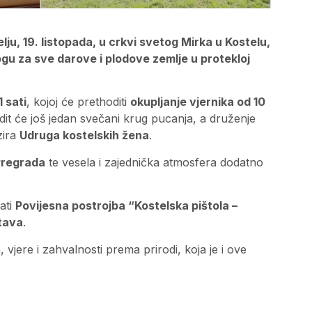
ju, 19. listopada, u crkvi svetog Mirka u Kostelu,
Bogu za sve darove i plodove zemlje u protekloj
 sati
, kojoj će prethoditi
okupljanje vjernika od 10
edit će još jedan svečani krug pucanja, a druženje
zira
Udruga kostelskih žena
.
Pregrada
te vesela i zajednička atmosfera dodatno
ati
Povijesna postrojba “Kostelska pištola –
tava
.
jere i zahvalnosti prema prirodi, koja je i ove