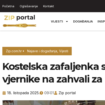
Početna
Oglašavanje
Kontakt
VIJESTI
DOGAĐANJA
INSP
Zip.com.hr
Najave i događanja
,
Vijesti
Kostelska zafaljenka 
vjernike na zahvali z
18. listopada 2025.
09:01
Zip portal