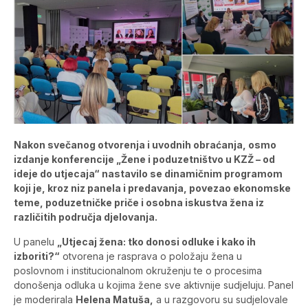
Nakon svečanog otvorenja i uvodnih obraćanja, osmo
izdanje konferencije „Žene i poduzetništvo u KZŽ – od
ideje do utjecaja“ nastavilo se dinamičnim programom
koji je, kroz niz panela i predavanja, povezao ekonomske
teme, poduzetničke priče i osobna iskustva žena iz
različitih područja djelovanja.
U panelu
„Utjecaj žena: tko donosi odluke i kako ih
izboriti?“
otvorena je rasprava o položaju žena u
poslovnom i institucionalnom okruženju te o procesima
donošenja odluka u kojima žene sve aktivnije sudjeluju. Panel
je moderirala
Helena Matuša,
a u razgovoru su sudjelovale