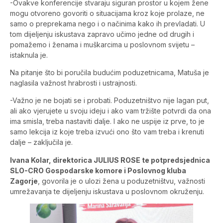
-Ovakve konferencije stvaraju siguran prostor u kojem žene
mogu otvoreno govoriti o situacijama kroz koje prolaze, ne
samo o preprekama nego i o načinima kako ih prevladati. U
tom dijeljenju iskustava zapravo učimo jedne od drugih i
pomažemo i ženama i muškarcima u poslovnom svijetu –
istaknula je.
Na pitanje što bi poručila budućim poduzetnicama, Matuša je
naglasila važnost hrabrosti i ustrajnosti.
-Važno je ne bojati se i probati. Poduzetništvo nije lagan put,
ali ako vjerujete u svoju ideju i ako vam tržište potvrdi da ona
ima smisla, treba nastaviti dalje. I ako ne uspije iz prve, to je
samo lekcija iz koje treba izvući ono što vam treba i krenuti
dalje – zaključila je.
Ivana Kolar, direktorica JULIUS ROSE te potpredsjednica
SLO-CRO Gospodarske komore i Poslovnog kluba
Zagorje
, govorila je o ulozi žena u poduzetništvu, važnosti
umrežavanja te dijeljenju iskustava u poslovnom okruženju.