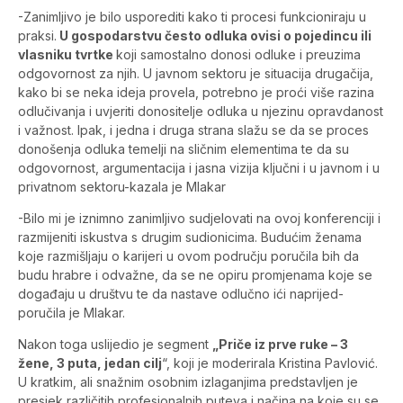
-Zanimljivo je bilo usporediti kako ti procesi funkcioniraju u
praksi.
U gospodarstvu često odluka ovisi o pojedincu ili
vlasniku tvrtke
koji samostalno donosi odluke i preuzima
odgovornost za njih. U javnom sektoru je situacija drugačija,
kako bi se neka ideja provela, potrebno je proći više razina
odlučivanja i uvjeriti donositelje odluka u njezinu opravdanost
i važnost. Ipak, i jedna i druga strana slažu se da se proces
donošenja odluka temelji na sličnim elementima te da su
odgovornost, argumentacija i jasna vizija ključni i u javnom i u
privatnom sektoru-kazala je Mlakar
-Bilo mi je iznimno zanimljivo sudjelovati na ovoj konferenciji i
razmijeniti iskustva s drugim sudionicima. Budućim ženama
koje razmišljaju o karijeri u ovom području poručila bih da
budu hrabre i odvažne, da se ne opiru promjenama koje se
događaju u društvu te da nastave odlučno ići naprijed-
poručila je Mlakar.
Nakon toga uslijedio je segment
„Priče iz prve ruke – 3
žene, 3 puta, jedan cilj
“, koji je moderirala Kristina Pavlović.
U kratkim, ali snažnim osobnim izlaganjima predstavljen je
presjek različitih profesionalnih puteva i načina na koje su se