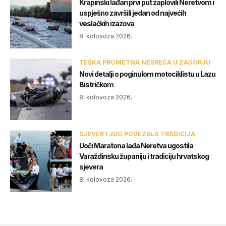
Krapinski lađari prvi put zaplovili Neretvom i
uspješno završili jedan od najvećih
veslačkih izazova
8. kolovoza 2026.
TEŠKA PROMETNA NESREĆA U ZAGORJU
Novi detalji o poginulom motociklistu u Lazu
Bistričkom
8. kolovoza 2026.
SJEVER I JUG POVEZALA TRADICIJA
Uoči Maratona lađa Neretva ugostila
Varaždinsku županiju i tradiciju hrvatskog
sjevera
8. kolovoza 2026.