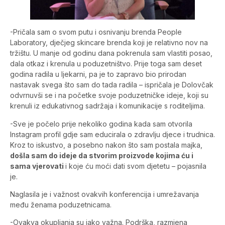
-Pričala sam o svom putu i osnivanju brenda People
Laboratory, dječjeg skincare brenda koji je relativno nov na
tržištu. U manje od godinu dana pokrenula sam vlastiti posao,
dala otkaz i krenula u poduzetništvo. Prije toga sam deset
godina radila u ljekarni, pa je to zapravo bio prirodan
nastavak svega što sam do tada radila – ispričala je Dolovčak
odvrnuvši se i na početke svoje poduzetničke ideje, koji su
krenuli iz edukativnog sadržaja i komunikacije s roditeljima.
-Sve je počelo prije nekoliko godina kada sam otvorila
Instagram profil gdje sam educirala o zdravlju djece i trudnica.
Kroz to iskustvo, a posebno nakon što sam postala majka,
došla sam do ideje da stvorim proizvode kojima ću i
sama vjerovati
i koje ću moći dati svom djetetu – pojasnila
je.
Naglasila je i važnost ovakvih konferencija i umrežavanja
među ženama poduzetnicama.
-Ovakva okupljanja su jako važna. Podrška, razmjena