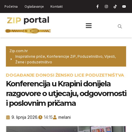
Početna
Oglašavanje
Kontakt
Zip.com.hr
Inspirativne priče
,
Konferencije ZiP
,
Poduzetništvo
,
Vijesti
,
Žene i poduzetništvo
DOGAĐANJE DONOSI ŽENSKO LICE PODUZETNIŠTVA
Konferencija u Krapini donijela
razgovore o utjecaju, odgovornosti
i poslovnim pričama
9. lipnja 2026.
14:15
melani