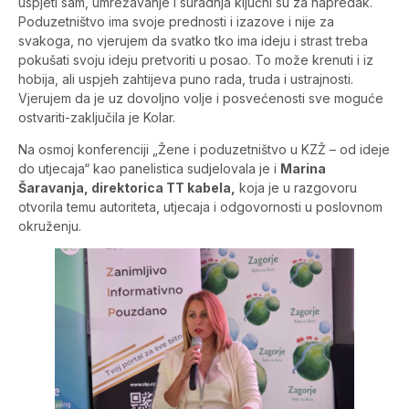
uspjeti sam, umrežavanje i suradnja ključni su za napredak.
Poduzetništvo ima svoje prednosti i izazove i nije za
svakoga, no vjerujem da svatko tko ima ideju i strast treba
pokušati svoju ideju pretvoriti u posao. To može krenuti i iz
hobija, ali uspjeh zahtijeva puno rada, truda i ustrajnosti.
Vjerujem da je uz dovoljno volje i posvećenosti sve moguće
ostvariti-zaključila je Kolar.
Na osmoj konferenciji „Žene i poduzetništvo u KZŽ – od ideje
do utjecaja“ kao panelistica sudjelovala je i
Marina
Šaravanja, direktorica TT kabela,
koja je u razgovoru
otvorila temu autoriteta, utjecaja i odgovornosti u poslovnom
okruženju.