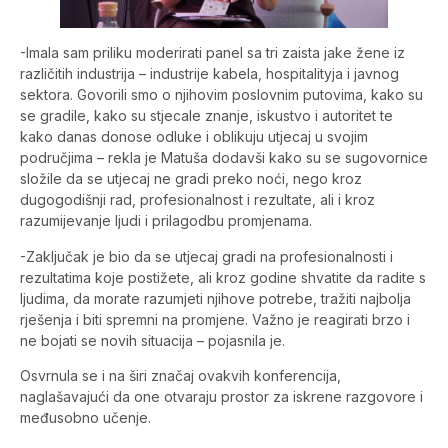
-Imala sam priliku moderirati panel sa tri zaista jake žene iz
različitih industrija – industrije kabela, hospitalityja i javnog
sektora. Govorili smo o njihovim poslovnim putovima, kako su
se gradile, kako su stjecale znanje, iskustvo i autoritet te
kako danas donose odluke i oblikuju utjecaj u svojim
područjima – rekla je Matuša dodavši kako su se sugovornice
složile da se utjecaj ne gradi preko noći, nego kroz
dugogodišnji rad, profesionalnost i rezultate, ali i kroz
razumijevanje ljudi i prilagodbu promjenama.
-Zaključak je bio da se utjecaj gradi na profesionalnosti i
rezultatima koje postižete, ali kroz godine shvatite da radite s
ljudima, da morate razumjeti njihove potrebe, tražiti najbolja
rješenja i biti spremni na promjene. Važno je reagirati brzo i
ne bojati se novih situacija – pojasnila je.
Osvrnula se i na širi značaj ovakvih konferencija,
naglašavajući da one otvaraju prostor za iskrene razgovore i
međusobno učenje.