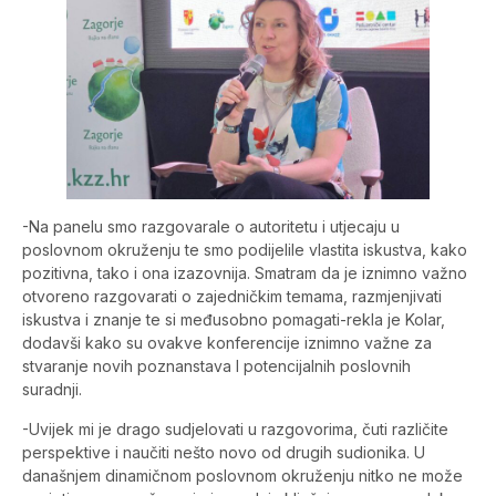
-Na panelu smo razgovarale o autoritetu i utjecaju u
poslovnom okruženju te smo podijelile vlastita iskustva, kako
pozitivna, tako i ona izazovnija. Smatram da je iznimno važno
otvoreno razgovarati o zajedničkim temama, razmjenjivati
iskustva i znanje te si međusobno pomagati-rekla je Kolar,
dodavši kako su ovakve konferencije iznimno važne za
stvaranje novih poznanstava I potencijalnih poslovnih
suradnji.
-Uvijek mi je drago sudjelovati u razgovorima, čuti različite
perspektive i naučiti nešto novo od drugih sudionika. U
današnjem dinamičnom poslovnom okruženju nitko ne može