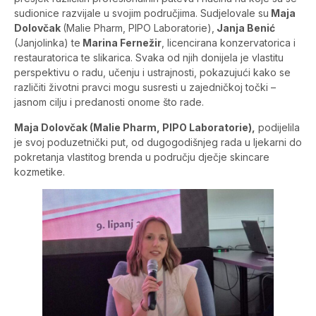
sudionice razvijale u svojim područjima. Sudjelovale su
Maja
Dolovčak
(Malie Pharm, PIPO Laboratorie),
Janja Benić
(Janjolinka) te
Marina Fernežir
, licencirana konzervatorica i
restauratorica te slikarica. Svaka od njih donijela je vlastitu
perspektivu o radu, učenju i ustrajnosti, pokazujući kako se
različiti životni pravci mogu susresti u zajedničkoj točki –
jasnom cilju i predanosti onome što rade.
Maja Dolovčak (Malie Pharm, PIPO Laboratorie),
podijelila
je svoj poduzetnički put, od dugogodišnjeg rada u ljekarni do
pokretanja vlastitog brenda u području dječje skincare
kozmetike.