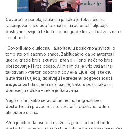
Govoreći o panelu, istaknula je kako je fokus bio na
razumijevanju što uopće znači imati autoritet i utjecaj u
poslovnom svijetu te kako se oni grade kroz iskustvo, znanje
i osobnost.
-Govorili smo o utjecaju i autoritetu u poslovnom svijetu, o
tome što oni zapravo znače. Zaključak je da se autoritet i
utjecaj grade kroz iskustvo, znanje – i ono stečeno kroz
obrazovanje i kroz posao. Ali mislim da je vrlo važan i taj
takozvani x-faktor, osobnost čovjeka.
Ljudi koji steknu
autoritet i utjecaj dobivaju i određenu odgovornost i
mogućnost
da utječu na situacije, kako u poslu tako i u
donošenju odluka – rekla je Šaravanja.
Naglasila je i kako se autoritet ne može graditi bez
dosljednosti i pravednosti te stvaranja pozitivne radne
atmosfere u timu.
-Vrlo je bitno da osoba koja želi izgraditi autoritet bude
dosljedna i pravedna te da stvara atmosferu u kojoj tim može