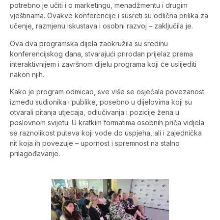
potrebno je učiti i o marketingu, menadžmentu i drugim
vještinama. Ovakve konferencije i susreti su odlična prilika za
učenje, razmjenu iskustava i osobni razvoj – zaključila je.
Ova dva programska dijela zaokružila su sredinu
konferencijskog dana, stvarajući prirodan prijelaz prema
interaktivnijem i završnom dijelu programa koji će uslijediti
nakon njih.
Kako je program odmicao, sve više se osjećala povezanost
između sudionika i publike, posebno u dijelovima koji su
otvarali pitanja utjecaja, odlučivanja i pozicije žena u
poslovnom svijetu. U kratkim formatima osobnih priča vidjela
se raznolikost puteva koji vode do uspjeha, ali i zajednička
nit koja ih povezuje – upornost i spremnost na stalno
prilagođavanje.