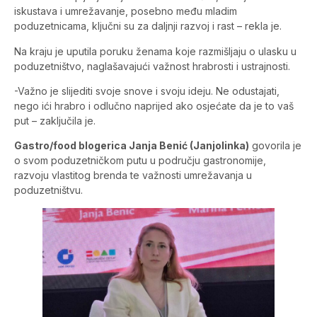
iskustava i umrežavanje, posebno među mladim
poduzetnicama, ključni su za daljnji razvoj i rast – rekla je.
Na kraju je uputila poruku ženama koje razmišljaju o ulasku u
poduzetništvo, naglašavajući važnost hrabrosti i ustrajnosti.
-Važno je slijediti svoje snove i svoju ideju. Ne odustajati,
nego ići hrabro i odlučno naprijed ako osjećate da je to vaš
put – zaključila je.
Gastro/food blogerica Janja Benić (Janjolinka)
govorila je
o svom poduzetničkom putu u području gastronomije,
razvoju vlastitog brenda te važnosti umrežavanja u
poduzetništvu.