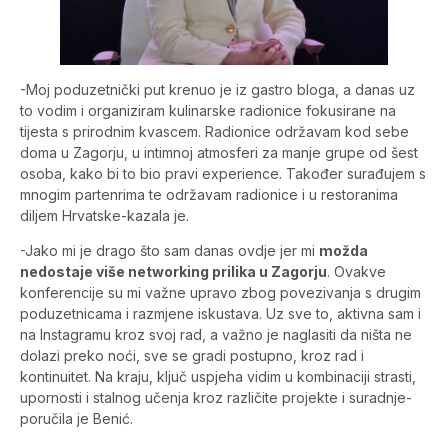
-Moj poduzetnički put krenuo je iz gastro bloga, a danas uz
to vodim i organiziram kulinarske radionice fokusirane na
tijesta s prirodnim kvascem. Radionice održavam kod sebe
doma u Zagorju, u intimnoj atmosferi za manje grupe od šest
osoba, kako bi to bio pravi experience. Također surađujem s
mnogim partenrima te održavam radionice i u restoranima
diljem Hrvatske-kazala je.
-Jako mi je drago što sam danas ovdje jer mi
možda
nedostaje više networking prilika u Zagorju
. Ovakve
konferencije su mi važne upravo zbog povezivanja s drugim
poduzetnicama i razmjene iskustava. Uz sve to, aktivna sam i
na Instagramu kroz svoj rad, a važno je naglasiti da ništa ne
dolazi preko noći, sve se gradi postupno, kroz rad i
kontinuitet. Na kraju, ključ uspjeha vidim u kombinaciji strasti,
upornosti i stalnog učenja kroz različite projekte i suradnje-
poručila je Benić.