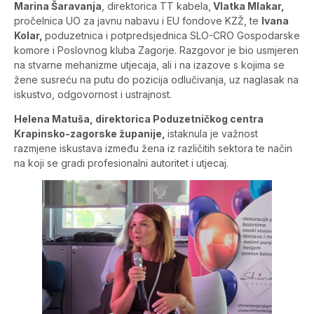
Marina Šaravanja
, direktorica TT kabela,
Vlatka Mlakar,
pročelnica UO za javnu nabavu i EU fondove KZŽ, te
Ivana
Kolar,
poduzetnica i potpredsjednica SLO-CRO Gospodarske
komore i Poslovnog kluba Zagorje. Razgovor je bio usmjeren
na stvarne mehanizme utjecaja, ali i na izazove s kojima se
žene susreću na putu do pozicija odlučivanja, uz naglasak na
iskustvo, odgovornost i ustrajnost.
Helena Matuša, direktorica Poduzetničkog centra
Krapinsko-zagorske županije,
istaknula je važnost
razmjene iskustava između žena iz različitih sektora te način
na koji se gradi profesionalni autoritet i utjecaj.