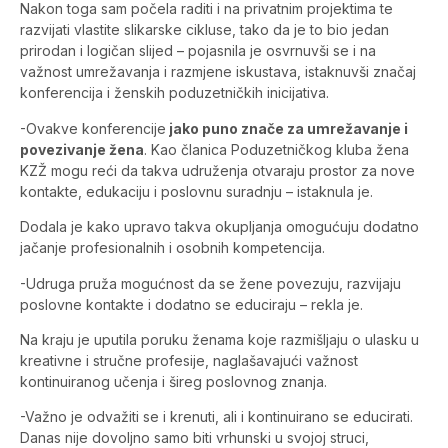
Nakon toga sam počela raditi i na privatnim projektima te
razvijati vlastite slikarske cikluse, tako da je to bio jedan
prirodan i logičan slijed – pojasnila je osvrnuvši se i na
važnost umrežavanja i razmjene iskustava, istaknuvši značaj
konferencija i ženskih poduzetničkih inicijativa.
-Ovakve konferencije
jako puno znače za umrežavanje i
povezivanje žena
. Kao članica Poduzetničkog kluba žena
KZŽ mogu reći da takva udruženja otvaraju prostor za nove
kontakte, edukaciju i poslovnu suradnju – istaknula je.
Dodala je kako upravo takva okupljanja omogućuju dodatno
jačanje profesionalnih i osobnih kompetencija.
-Udruga pruža mogućnost da se žene povezuju, razvijaju
poslovne kontakte i dodatno se educiraju – rekla je.
Na kraju je uputila poruku ženama koje razmišljaju o ulasku u
kreativne i stručne profesije, naglašavajući važnost
kontinuiranog učenja i šireg poslovnog znanja.
-Važno je odvažiti se i krenuti, ali i kontinuirano se educirati.
Danas nije dovoljno samo biti vrhunski u svojoj struci,