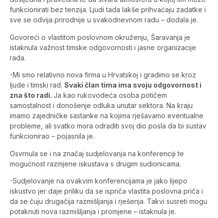
funkcionirati bez tenzija. Ljudi tada lakše prihvaćaju zadatke i
sve se odvija prirodnije u svakodnevnom radu – dodala je.
Govoreći o vlastitom poslovnom okruženju, Šaravanja je
istaknula važnost timske odgovornosti i jasne organizacije
rada.
-Mi smo relativno nova firma u Hrvatskoj i gradimo se kroz
ljude i timski rad.
Svaki član tima ima svoju odgovornost i
zna što radi.
Ja kao rukovodeća osoba potičem
samostalnost i donošenje odluka unutar sektora. Na kraju
imamo zajedničke sastanke na kojima rješavamo eventualne
probleme, ali svatko mora odraditi svoj dio posla da bi sustav
funkcionirao – pojasnila je.
Osvrnula se i na značaj sudjelovanja na konferenciji te
mogućnost razmjene iskustava s drugim sudionicama.
-Sudjelovanje na ovakvim konferencijama je jako lijepo
iskustvo jer daje priliku da se ispriča vlastita poslovna priča i
da se čuju drugačija razmišljanja i rješenja. Takvi susreti mogu
potaknuti nova razmišljanja i promjene – istaknula je.