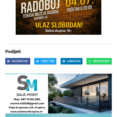
Podijeli:
FACEBOOK
TWITTER
LINKEDIN
WHATSAPP