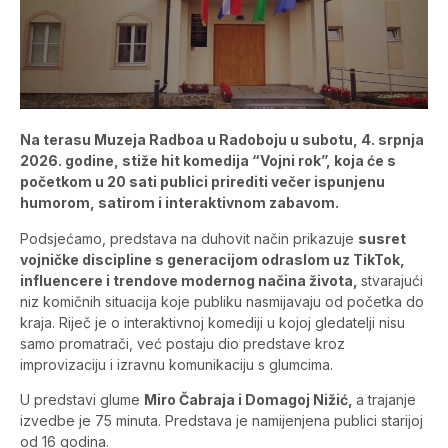
Na terasu Muzeja Radboa u Radoboju u subotu, 4. srpnja
2026. godine, stiže hit komedija “Vojni rok”, koja će s
početkom u 20 sati publici prirediti večer ispunjenu
humorom, satirom i interaktivnom zabavom.
Podsjećamo, predstava na duhovit način prikazuje
susret
vojničke discipline s generacijom odraslom uz TikTok,
influencere i trendove modernog načina života,
stvarajući
niz komičnih situacija koje publiku nasmijavaju od početka do
kraja. Riječ je o interaktivnoj komediji u kojoj gledatelji nisu
samo promatrači, već postaju dio predstave kroz
improvizaciju i izravnu komunikaciju s glumcima.
U predstavi glume
Miro Čabraja i Domagoj Nižić,
a trajanje
izvedbe je 75 minuta. Predstava je namijenjena publici starijoj
od 16 godina.