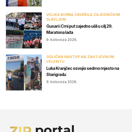
VELIKA BORBA ZAVRŠILA ZAJEDNIČKIM
SLAVLJEM
Gusari i Crni put zajedno ušli u cilj 29.
Maratona lađa
9. kolovoza 2026.
ODLIČAN NASTUP NA ZAHTJEVNOM
VELEBITU
Luka Kranjčec osvojio sedmo mjesto na
Starigradu
9. kolovoza 2026.