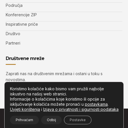
Područja
Konferencije ZIP
Inspirativne priče
Društvo
Partneri
Društvene mreže
Zaprati nas na društvenim mrežama i ostani u toku s
novostima.
Koristimo kolačiće kako bismo vam pružili najbolje
iskustvo na našoj web stranici.
Informacije o kolačićima koje koristimo ili opcije za
isključivanje kolačića možete pronaći u
postavkama
.
Uvjeti korištenja
i
Izjava o privatnosti i sigurnosti podataka
© Copyright –
Zip.com.hr
– Sva prava pridržana.
Prihvaćam
Odbij
Postavke
Developed by