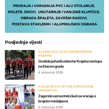
Posljednje vijesti
GLAZBA POD ZVJEZDANIM NEBOM
KRAPINE
Gradski puhački orkestar Krapina nastupa
na Starom gradu
9. kolovoza 2026.
SJAJNI REZULTATI NA EUROPSKOM
PRVENSTVU
Zagorski samostrelci kući se vraćaju s
brojnim medaljama
9. kolovoza 2026.