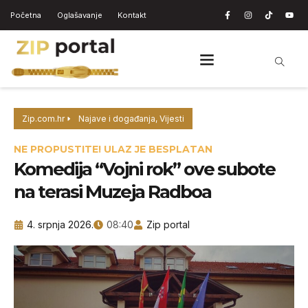
Početna
Oglašavanje
Kontakt
Zip.com.hr
Najave i događanja
,
Vijesti
NE PROPUSTITE! ULAZ JE BESPLATAN
Komedija “Vojni rok” ove subote
na terasi Muzeja Radboa
4. srpnja 2026.
08:40
Zip portal