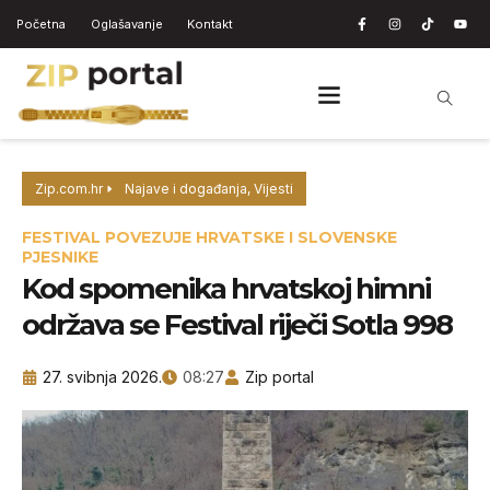
Početna
Oglašavanje
Kontakt
Zip.com.hr
Najave i događanja
,
Vijesti
FESTIVAL POVEZUJE HRVATSKE I SLOVENSKE
PJESNIKE
Kod spomenika hrvatskoj himni
održava se Festival riječi Sotla 998
27. svibnja 2026.
08:27
Zip portal