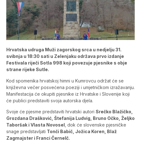
Hrvatska udruga Muži zagorskog srca u nedjelju 31.
svibnja u 18:30 sati u Zelenjaku održava prvo izdanje
Festivala riječi Sotla 998 koji povezuje pjesnike s obje
strane rijeke Sutle.
Kod spomenika hrvatskoj himni u Kumrovcu održat će se
književna večer posvećena poeziji i umjetničkom izražavanju.
Manifestacija će okupiti pjesnike iz Hrvatske i Slovenije koji
će publici predstaviti svoja autorska djela.
Svoje će pjesme predstaviti hrvatski autori
Srečko Blažičko,
Grozdana Drašković, Štefanija Ludvig, Bruno Očko, Željko
Taboršak i Vlasta Novosel
, dok će slovenske pjesničke
snage predstavljati
Tonči Babič, Jožica Koren, Blaž
Zagmajster i Franci Černelč.