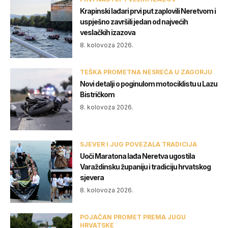
Krapinski lađari prvi put zaplovili Neretvom i
uspješno završili jedan od najvećih
veslačkih izazova
8. kolovoza 2026.
TEŠKA PROMETNA NESREĆA U ZAGORJU
Novi detalji o poginulom motociklistu u Lazu
Bistričkom
8. kolovoza 2026.
SJEVER I JUG POVEZALA TRADICIJA
Uoči Maratona lađa Neretva ugostila
Varaždinsku županiju i tradiciju hrvatskog
sjevera
8. kolovoza 2026.
POJAČAN PROMET PREMA JUGU
HRVATSKE